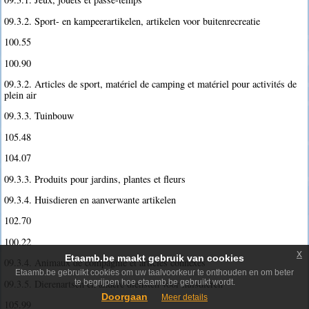
09.3.2. Sport- en kampeerartikelen, artikelen voor buitenrecreatie
100.55
100.90
09.3.2. Articles de sport, matériel de camping et matériel pour activités de
plein air
09.3.3. Tuinbouw
105.48
104.07
09.3.3. Produits pour jardins, plantes et fleurs
09.3.4. Huisdieren en aanverwante artikelen
102.70
100.22
x
Etaamb.be maakt gebruik van cookies
09.3.4. Animaux de compagnie et articles connexes
Etaamb.be gebruikt cookies om uw taalvoorkeur te onthouden en om beter
09.3.5. Dierenartsen en andere diensten voor huisdieren
te begrijpen hoe etaamb.be gebruikt wordt.
Doorgaan
Meer details
105.99