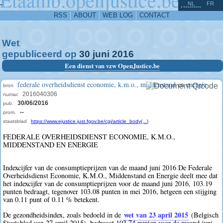
^
-
NL
FR
RSS
ABOUT
WEB LOG
CONTACT
Wet
gepubliceerd op
30
juni
2016
Een dienst van vzw OpenJustice.be
federale overheidsdienst economie, k.m.o., middenstand en energie
bron
2016040306
numac
30/06/2016
pub.
--
prom.
staatsblad
https://www.ejustice.just.fgov.be/cgi/article_body(...)
FEDERALE OVERHEIDSDIENST ECONOMIE, K.M.O.,
MIDDENSTAND EN ENERGIE
Indexcijfer van de consumptieprijzen van de maand juni 2016 De Federale
Overheidsdienst Economie, K.M.O., Middenstand en Energie deelt mee dat
het indexcijfer van de consumptieprijzen voor de maand juni 2016, 103.19
punten bedraagt, tegenover 103.08 punten in mei 2016, hetgeen een stijging
van 0.11 punt of 0.11 % betekent.
wet van 23 april 2015
De gezondheidsindex, zoals bedoeld in de
(Belgisch
Staatsblad van 27 april 2015), bedraagt 103.74 punten voor de maand juni