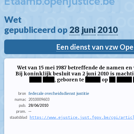
Etaamb.openjustice.be
Wet  
gepubliceerd op 
28
juni
2010
Een dienst van vzw Ope
Wet van 15 mei 1987 betreffende de namen e
Bij koninklijk besluit van 2 juni 2010 is mach
****
****
, geboren te
*****
op
**
*****
bron
federale overheidsdienst justitie
numac
2010009603
pub.
28/06/2010
prom.
--
staatsblad
https://www.ejustice.just.fgov.be/cgi/artic