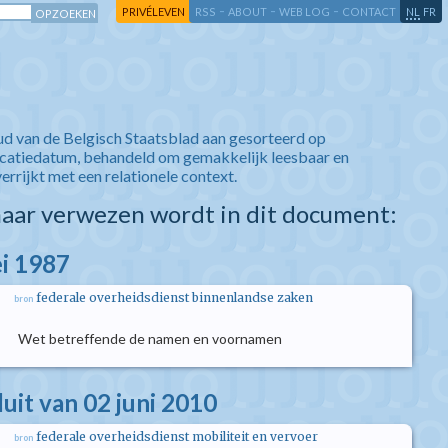
-
-
-
-
PRIVÉLEVEN
RSS
ABOUT
WEB LOG
CONTACT
NL
FR
ud van de Belgisch Staatsblad aan gesorteerd op
icatiedatum, behandeld om gemakkelijk leesbaar en
verrijkt met een relationele context.
aar verwezen wordt in dit document:
i 1987
federale overheidsdienst binnenlandse zaken
bron
Wet betreffende de namen en voornamen
luit van 02 juni 2010
federale overheidsdienst mobiliteit en vervoer
bron