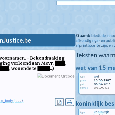
Etaamb
biedt de inho
nJustice.be
afkondigings- en publ
afprintbaar te zijn, en 
Teksten waarn
n voornamen. - Bekendmaking
tiging verleend aan Mevr.
****
,
wet van 15 me
****
, wonende te
*****
...)
wet
type
15/05/1987
prom.
06/07/2011
pub.
2011000402
numac
le_body(...)
koninklijk bes
koninklijk
type