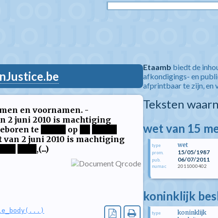
Etaamb
biedt de inho
nJustice.be
afkondigings- en publ
afprintbaar te zijn, en 
Teksten waarn
namen en voornamen. -
 2 juni 2010 is machtiging
wet van 15 me
geboren te
*****
op
**
*****
uit van 2 juni 2010 is machtiging
wet
type
****
****
,(...)
15/05/1987
prom.
06/07/2011
pub.
2011000402
numac
koninklijk bes
le_body(...)
koninklijk
type