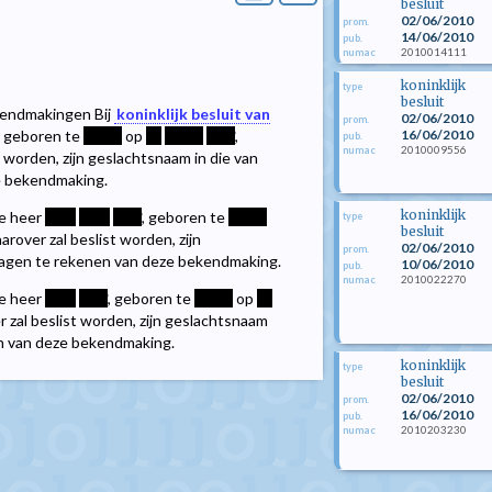
besluit
02/06/2010
prom.
14/06/2010
pub.
2010014111
numac
koninklijk
type
besluit
kendmakingen Bij
koninklijk besluit van
02/06/2010
prom.
16/06/2010
, geboren te
*****
op
**
*****
****
,
pub.
2010009556
numac
t worden, zijn geslachtsnaam in die van
ze bekendmaking.
koninklijk
de heer
****
****
****
, geboren te
*****
type
besluit
arover zal beslist worden, zijn
02/06/2010
prom.
 dagen te rekenen van deze bekendmaking.
10/06/2010
pub.
2010022270
numac
de heer
****
****
, geboren te
*****
op
**
r zal beslist worden, zijn geslachtsnaam
en van deze bekendmaking.
koninklijk
type
besluit
02/06/2010
prom.
16/06/2010
pub.
2010203230
numac