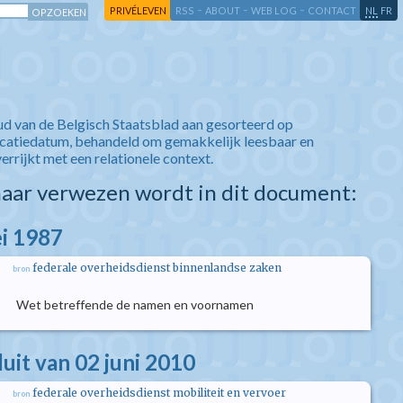
-
-
-
-
PRIVÉLEVEN
RSS
ABOUT
WEB LOG
CONTACT
NL
FR
ud van de Belgisch Staatsblad aan gesorteerd op
icatiedatum, behandeld om gemakkelijk leesbaar en
verrijkt met een relationele context.
aar verwezen wordt in dit document:
i 1987
federale overheidsdienst binnenlandse zaken
bron
Wet betreffende de namen en voornamen
luit van 02 juni 2010
federale overheidsdienst mobiliteit en vervoer
bron