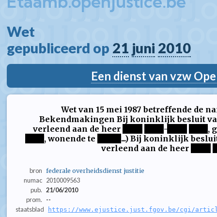
Etaamb.openjustice.be
Wet  
gepubliceerd op 
21
juni
2010
Een dienst van vzw Ope
Wet van 15 mei 1987 betreffende de 
Bekendmakingen Bij koninklijk besluit van
verleend aan de heer
****
****
-
****
****
, 
****
, wonende te
*****
...) Bij koninklijk besl
verleend aan de heer
****
bron
federale overheidsdienst justitie
numac
2010009563
pub.
21/06/2010
prom.
--
staatsblad
https://www.ejustice.just.fgov.be/cgi/artic