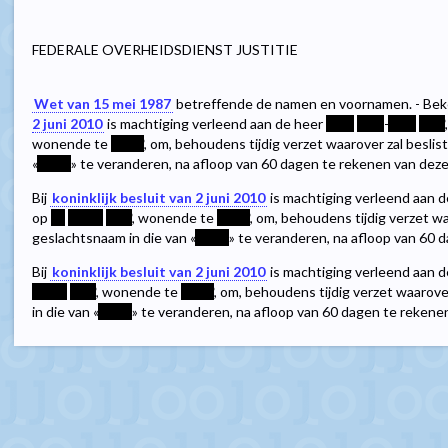
FEDERALE OVERHEIDSDIENST JUSTITIE
Wet van 15 mei 1987
betreffende de namen en voornamen. - Be
2 juni 2010
is machtiging verleend aan de heer
****
****
-
****
****
wonende te
*****
, om, behoudens tijdig verzet waarover zal beslis
«
*****
» te veranderen, na afloop van 60 dagen te rekenen van de
Bij
koninklijk besluit van 2 juni 2010
is machtiging verleend aan 
op
**
*****
****
, wonende te
*****
, om, behoudens tijdig verzet wa
geslachtsnaam in die van «
*****
» te veranderen, na afloop van 60
Bij
koninklijk besluit van 2 juni 2010
is machtiging verleend aan 
*****
****
, wonende te
*****
, om, behoudens tijdig verzet waarove
in die van «
*****
» te veranderen, na afloop van 60 dagen te reken