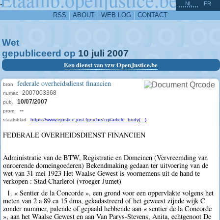
^
-
NL
FR
RSS
ABOUT
WEB LOG
CONTACT
Wet
gepubliceerd op
10
juli
2007
Een dienst van vzw OpenJustice.be
federale overheidsdienst financien
bron
2007003368
numac
10/07/2007
pub.
--
prom.
staatsblad
https://www.ejustice.just.fgov.be/cgi/article_body(...)
FEDERALE OVERHEIDSDIENST FINANCIEN
Administratie van de BTW, Registratie en Domeinen (Vervreemding van
onroerende domeingoederen) Bekendmaking gedaan ter uitvoering van de
wet van 31 mei 1923 Het Waalse Gewest is voornemens uit de hand te
verkopen : Stad Charleroi (vroeger Jumet)
1. « Sentier de la Concorde », een grond voor een oppervlakte volgens het
meten van 2 a 89 ca 15 dma, gekadastreerd of het geweest zijnde wijk C
zonder nummer, palende of gepaald hebbende aan « sentier de la Concorde
», aan het Waalse Gewest en aan Van Parys-Stevens, Anita, echtgenoot De