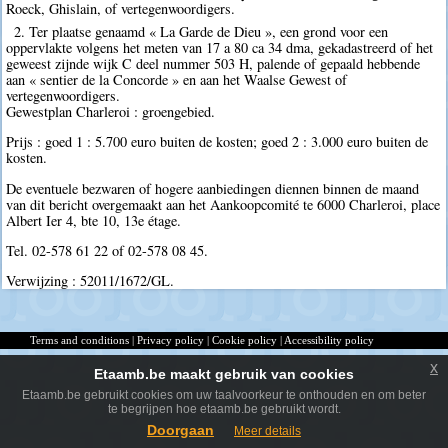
Roeck, Ghislain, of vertegenwoordigers.
2. Ter plaatse genaamd « La Garde de Dieu », een grond voor een
oppervlakte volgens het meten van 17 a 80 ca 34 dma, gekadastreerd of het
geweest zijnde wijk C deel nummer 503 H, palende of gepaald hebbende
aan « sentier de la Concorde » en aan het Waalse Gewest of
vertegenwoordigers.
Gewestplan Charleroi : groengebied.
Prijs : goed 1 : 5.700 euro buiten de kosten; goed 2 : 3.000 euro buiten de
kosten.
De eventuele bezwaren of hogere aanbiedingen diennen binnen de maand
van dit bericht overgemaakt aan het Aankoopcomité te 6000 Charleroi, place
Albert Ier 4, bte 10, 13e étage.
Tel. 02-578 61 22 of 02-578 08 45.
Verwijzing : 52011/1672/GL.
Terms and conditions
|
Privacy policy
|
Cookie policy
|
Accessibility policy
x
Etaamb.be maakt gebruik van cookies
Etaamb.be gebruikt cookies om uw taalvoorkeur te onthouden en om beter
te begrijpen hoe etaamb.be gebruikt wordt.
Doorgaan
Meer details