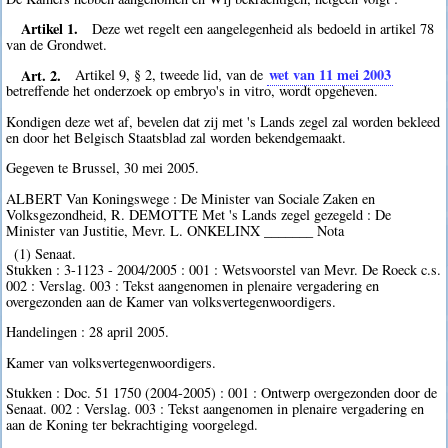
Artikel 1.
Deze wet regelt een aangelegenheid als bedoeld in artikel 78
van de Grondwet.
Art. 2.
wet van 11 mei 2003
Artikel 9, § 2, tweede lid, van de
betreffende het onderzoek op embryo's in vitro, wordt opgeheven.
Kondigen deze wet af, bevelen dat zij met 's Lands zegel zal worden bekleed
en door het Belgisch Staatsblad zal worden bekendgemaakt.
Gegeven te Brussel, 30 mei 2005.
ALBERT Van Koningswege : De Minister van Sociale Zaken en
Volksgezondheid, R. DEMOTTE Met 's Lands zegel gezegeld : De
Minister van Justitie, Mevr. L. ONKELINX _______ Nota
(1) Senaat.
Stukken : 3-1123 - 2004/2005 : 001 : Wetsvoorstel van Mevr. De Roeck c.s.
002 : Verslag. 003 : Tekst aangenomen in plenaire vergadering en
overgezonden aan de Kamer van volksvertegenwoordigers.
Handelingen : 28 april 2005.
Kamer van volksvertegenwoordigers.
Stukken : Doc. 51 1750 (2004-2005) : 001 : Ontwerp overgezonden door de
Senaat. 002 : Verslag. 003 : Tekst aangenomen in plenaire vergadering en
aan de Koning ter bekrachtiging voorgelegd.