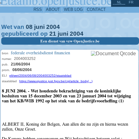
^
-
NL
FR
RSS
ABOUT
WEB LOG
CONTACT
Wet van
08
juni
2004
gepubliceerd op
21
juni
2004
Een dienst van vzw OpenJustice.be
federale overheidsdienst financien
bron
2004003252
numac
21/06/2004
pub.
08/06/2004
prom.
ELI
eli/wet/2004/06/08/2004003252/staatsblad
staatsblad
https://www.ejustice.just.fgov.be/cgi/article_body(...)
8 JUNI 2004. - Wet houdende bekrachtiging van de koninklijke
besluiten van 15 december 2003 en van 23 januari 2004 tot wijziging
van het KB/WIB 1992 op het stuk van de bedrijfsvoorheffing (1)
ALBERT II, Koning der Belgen, Aan allen die nu zijn en hierna wezen
zullen, Onze Groet.
De Kamers hebben aangenomen en Wij bekrachtigen hetgeen volgt :