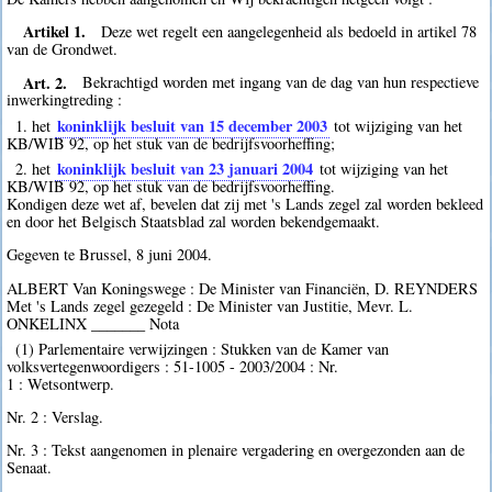
Artikel 1.
Deze wet regelt een aangelegenheid als bedoeld in artikel 78
van de Grondwet.
Art. 2.
Bekrachtigd worden met ingang van de dag van hun respectieve
inwerkingtreding :
koninklijk besluit van 15 december 2003
1. het
tot wijziging van het
KB/WIB 92, op het stuk van de bedrijfsvoorheffing;
koninklijk besluit van 23 januari 2004
2. het
tot wijziging van het
KB/WIB 92, op het stuk van de bedrijfsvoorheffing.
Kondigen deze wet af, bevelen dat zij met 's Lands zegel zal worden bekleed
en door het Belgisch Staatsblad zal worden bekendgemaakt.
Gegeven te Brussel, 8 juni 2004.
ALBERT Van Koningswege : De Minister van Financiën, D. REYNDERS
Met 's Lands zegel gezegeld : De Minister van Justitie, Mevr. L.
ONKELINX _______ Nota
(1) Parlementaire verwijzingen : Stukken van de Kamer van
volksvertegenwoordigers : 51-1005 - 2003/2004 : Nr.
1 : Wetsontwerp.
Nr. 2 : Verslag.
Nr. 3 : Tekst aangenomen in plenaire vergadering en overgezonden aan de
Senaat.