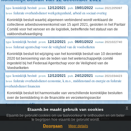
koninklijk besluit
12/12/2021
19/01/2022
2021205097
type
prom.
pub.
numac
federale overheidsdienst werkgelegenheid, arbeid en sociaal overleg
bron
Koninklijk besluit waarbij algemeen verbindend wordt verklaard de
collectieve arbeidsovereenkomst van 15 april 2021, gesloten in het Paritair
Comité voor het vervoer en de logistiek, betreffende het statuut van de
vakbondsafvaardiging
koninklijk besluit
12/12/2021
06/01/2022
2021022740
type
prom.
pub.
numac
federaal agentschap voor de veiligheid van de voedselketen
bron
Koninklijk besluit tot wijziging van het koninklijk besluit van 10 december
2020 tot benoeming van de leden van het wetenschappelijk comité
ingesteld bij het Federaal Agentschap voor de Veiligheid van de
Voedselketen
koninklijk besluit
12/12/2021
24/12/2021
2021034423
type
prom.
pub.
numac
federale overheidsdienst economie, k.m.o., middenstand en energie en federale
bron
overheidsdienst financien
Koninklijk besluit tot harmonisatie van verschillende koninklijke besluiten
over de bemiddeling in de financiële en verzekeringssector
toon meer (4)
x
Etaamb.be maakt gebruik van cookies
Etaamb.be gebruikt cookies om uw taalvoorkeur te onthouden en om beter
Terms and conditions
|
Privacy policy
|
Cookie policy
|
Accessibility policy
te begrijpen hoe etaamb.be gebruikt wordt.
Doorgaan
Meer details