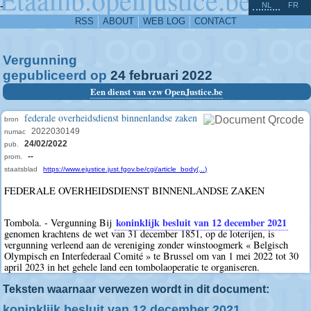
^
-
NL
FR
RSS
ABOUT
WEB LOG
CONTACT
Vergunning
gepubliceerd op
24
februari
2022
Een dienst van vzw OpenJustice.be
federale overheidsdienst binnenlandse zaken
bron
2022030149
numac
24/02/2022
pub.
--
prom.
staatsblad
https://www.ejustice.just.fgov.be/cgi/article_body(...)
FEDERALE OVERHEIDSDIENST BINNENLANDSE ZAKEN
koninklijk besluit van 12 december 2021
Tombola. - Vergunning Bij
genomen krachtens de wet van 31 december 1851, op de loterijen, is
vergunning verleend aan de vereniging zonder winstoogmerk « Belgisch
Olympisch en Interfederaal Comité » te Brussel om van 1 mei 2022 tot 30
april 2023 in het gehele land een tombolaoperatie te organiseren.
Teksten waarnaar verwezen wordt in dit document:
koninklijk besluit van 12 december 2021