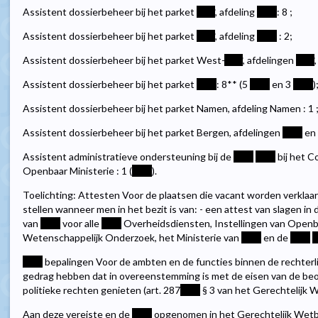
Assistent dossierbeheer bij het parket
****
, afdeling
****
: 8 ;
Assistent dossierbeheer bij het parket
****
, afdeling
****
: 2;
Assistent dossierbeheer bij het parket West-
****
, afdelingen
****
Assistent dossierbeheer bij het parket
****
: 8** (5
****
en 3
****
)
Assistent dossierbeheer bij het parket Namen, afdeling Namen : 1 
Assistent dossierbeheer bij het parket Bergen, afdelingen
****
en
Assistent administratieve ondersteuning bij de
****
****
bij het C
Openbaar Ministerie : 1 (
****
).
Toelichting: Attesten Voor de plaatsen die vacant worden verklaar
stellen wanneer men in het bezit is van: - een attest van slagen in
van
****
voor alle
****
Overheidsdiensten, Instellingen van Openba
Wetenschappelijk Onderzoek, het Ministerie van
****
en de
****
*
****
bepalingen Voor de ambten en de functies binnen de rechterl
gedrag hebben dat in overeenstemming is met de eisen van de beo
politieke rechten genieten (art. 287
****
§ 3 van het Gerechtelijk 
Aan deze vereiste en de
****
opgenomen in het Gerechtelijk Wetb