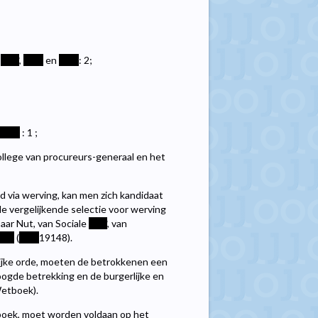
,
****
,
****
en
****
: 2;
;
;
****
: 1 ;
ollege van procureurs-generaal en het
d via werving, kan men zich kandidaat
 de vergelijkende selectie voor werving
ar Nut, van Sociale
****
, van
***
(
****
19148).
ijke orde, moeten de betrokkenen een
ogde betrekking en de burgerlijke en
Wetboek).
oek, moet worden voldaan op het