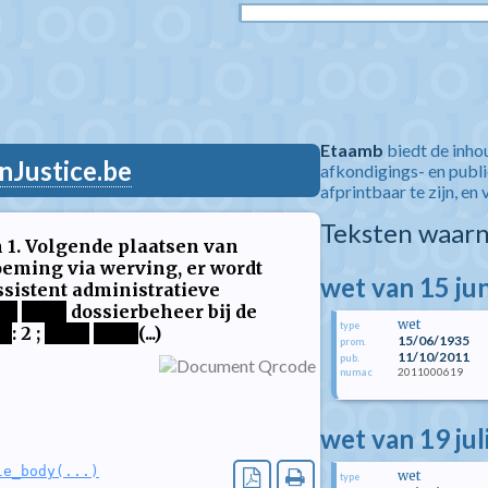
Etaamb
biedt de inho
nJustice.be
afkondigings- en publ
afprintbaar te zijn, en 
Teksten waarn
n 1. Volgende plaatsen van
oeming via werving, er wordt
wet van 15 ju
sistent administratieve
**
****
dossierbeheer bij de
wet
type
**
: 2 ;
****
****
(...)
15/06/1935
prom.
11/10/2011
pub.
2011000619
numac
wet van 19 jul
le_body(...)
wet
type