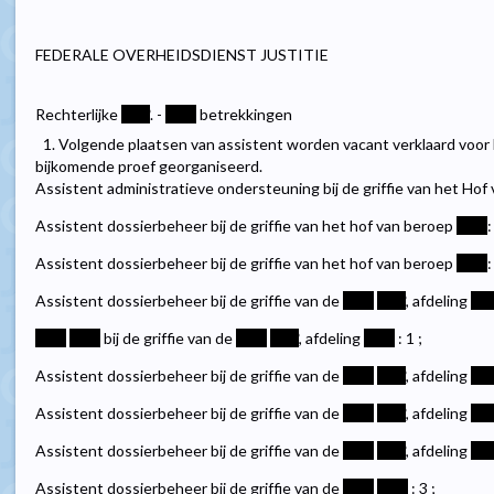
FEDERALE OVERHEIDSDIENST JUSTITIE
Rechterlijke
****
. -
****
betrekkingen
1. Volgende plaatsen van assistent worden vacant verklaard voor
bijkomende proef georganiseerd.
Assistent administratieve ondersteuning bij de griffie van het Hof 
Assistent dossierbeheer bij de griffie van het hof van beroep
****
:
Assistent dossierbeheer bij de griffie van het hof van beroep
****
:
Assistent dossierbeheer bij de griffie van de
****
****
, afdeling
***
****
****
bij de griffie van de
****
****
, afdeling
****
: 1 ;
Assistent dossierbeheer bij de griffie van de
****
****
, afdeling
***
Assistent dossierbeheer bij de griffie van de
****
****
, afdeling
***
Assistent dossierbeheer bij de griffie van de
****
****
, afdeling
***
Assistent dossierbeheer bij de griffie van de
****
****
: 3 ;