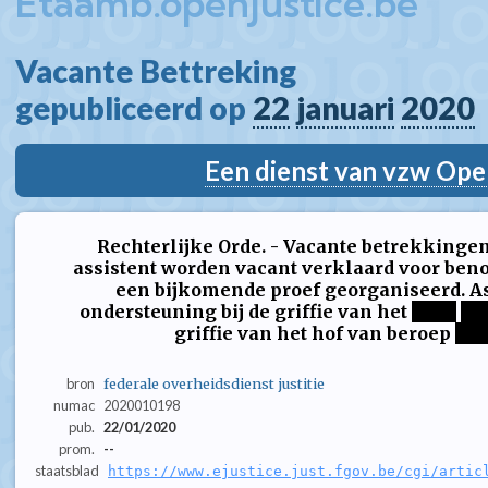
Etaamb.openjustice.be
Vacante Bettreking  
gepubliceerd op 
22
januari
2020
Een dienst van vzw Ope
Rechterlijke Orde. - Vacante betrekkinge
assistent worden vacant verklaard voor ben
een bijkomende proef georganiseerd. As
ondersteuning bij de griffie van het
****
**
griffie van het hof van beroep
**
bron
federale overheidsdienst justitie
numac
2020010198
pub.
22/01/2020
prom.
--
staatsblad
https://www.ejustice.just.fgov.be/cgi/artic