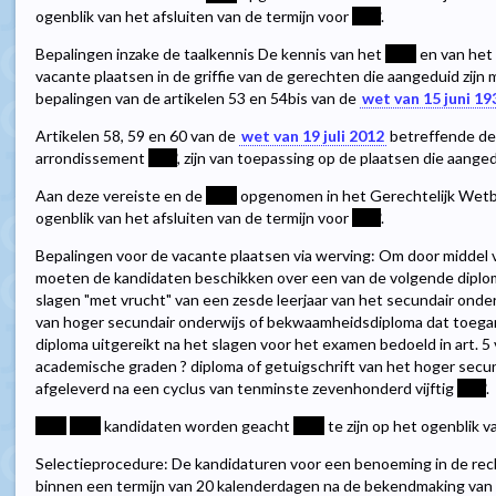
ogenblik van het afsluiten van de termijn voor
****
.
Bepalingen inzake de taalkennis De kennis van het
****
en van het
vacante plaatsen in de griffie van de gerechten die aangeduid zijn
bepalingen van de artikelen 53 en 54bis van de
wet van 15 juni 19
Artikelen 58, 59 en 60 van de
wet van 19 juli 2012
betreffende de 
arrondissement
****
, zijn van toepassing op de plaatsen die aangedu
Aan deze vereiste en de
****
opgenomen in het Gerechtelijk Wetb
ogenblik van het afsluiten van de termijn voor
****
.
Bepalingen voor de vacante plaatsen via werving: Om door midde
moeten de kandidaten beschikken over een van de volgende diploma'
slagen "met vrucht" van een zesde leerjaar van het secundair onderw
van hoger secundair onderwijs of bekwaamheidsdiploma dat toegan
diploma uitgereikt na het slagen voor het examen bedoeld in art. 
academische graden ? diploma of getuigschrift van het hoger secun
afgeleverd na een cyclus van tenminste zevenhonderd vijftig
****
.
****
****
kandidaten worden geacht
****
te zijn op het ogenblik 
Selectieprocedure: De kandidaturen voor een benoeming in de rech
binnen een termijn van 20 kalenderdagen na de bekendmaking van d