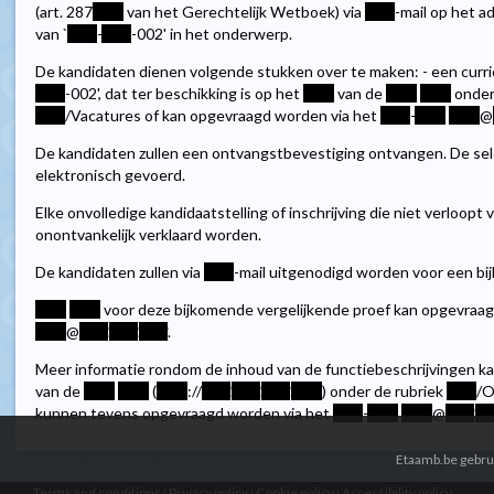
(art. 287
****
van het Gerechtelijk Wetboek) via
****
-mail op het a
van `
****
-
****
-002' in het onderwerp.
De kandidaten dienen volgende stukken over te maken: - een curricu
****
-002', dat ter beschikking is op het
****
van de
****
****
onder
****
/Vacatures of kan opgevraagd worden via het
****
-
****
****
@
De kandidaten zullen een ontvangstbevestiging ontvangen. De sel
elektronisch gevoerd.
Elke onvolledige kandidaatstelling of inschrijving die niet verloop
onontvankelijk verklaard worden.
De kandidaten zullen via
****
-mail uitgenodigd worden voor een bi
****
****
voor deze bijkomende vergelijkende proef kan opgevraa
****
@
****
.
****
.
****
.
Meer informatie rondom de inhoud van de functiebeschrijvingen 
van de
****
****
(
****
://
****
.
****
.
****
.
****
) onder de rubriek
****
/O
kunnen tevens opgevraagd worden via het
****
-
****
****
@
****
.
**
Etaamb.be gebrui
Terms and conditions
Privacy policy
Cookie policy
Accessibility policy
|
|
|