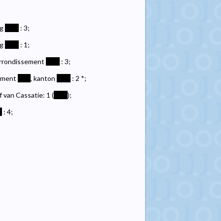
ng
****
: 3;
ng
****
: 1;
 arrondissement
****
: 3;
sement
****
, kanton
****
: 2 *;
 van Cassatie: 1 (
****
);
*
: 4;