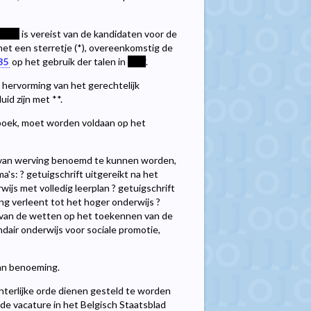
****
is vereist van de kandidaten voor de
 met een sterretje (*), overeenkomstig de
35
op het gebruik der talen in
****
.
hervorming van het gerechtelijk
id zijn met **.
oek, moet worden voldaan op het
l van werving benoemd te kunnen worden,
s: ? getuigschrift uitgereikt na het
ijs met volledig leerplan ? getuigschrift
g verleent tot het hoger onderwijs ?
5 van de wetten op het toekennen van de
dair onderwijs voor sociale promotie,
van benoeming.
terlijke orde dienen gesteld te worden
e vacature in het Belgisch Staatsblad