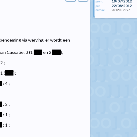
19/07/2012
prom.
22/08/2012
pub.
2012009297
numac
 benoeming via werving, er wordt een
van Cassatie: 3 (1
****
en 2
****
);
 2 ;
 1 (
****
);
*
: 4 ;
*
: 2 ;
*
: 1 ;
*
: 1 ;