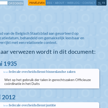
-
-
-
-
PRIVÉLEVEN
RSS
ABOUT
WEB LOG
CONTACT
NL
FR
ud van de Belgisch Staatsblad aan gesorteerd op
icatiedatum, behandeld om gemakkelijk leesbaar en
verrijkt met een relationele context.
aar verwezen wordt in dit document:
ni 1935
federale overheidsdienst binnenlandse zaken
bron
Wet op het gebruik der talen in gerechtszaken Officieuze
coördinatie in het Duits
i 2012
federale overheidsdienst justitie
bron