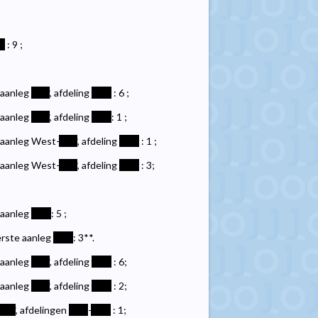
*
: 9 ;
 aanleg
****
, afdeling
****
: 6 ;
 aanleg
****
, afdeling
****
: 1 ;
e aanleg West-
****
, afdeling
****
: 1 ;
e aanleg West-
****
, afdeling
****
: 3;
 aanleg
****
: 5 ;
erste aanleg
****
: 3**.
 aanleg
****
, afdeling
****
: 6;
 aanleg
****
, afdeling
****
: 2;
****
, afdelingen
****
-
****
: 1;