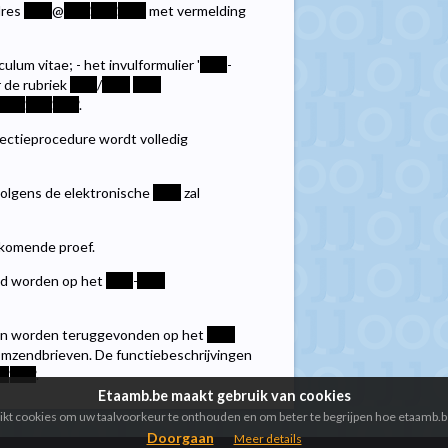
dres
****
@
****
.
****
.
****
met vermelding
lum vitae; - het invulformulier '
****
-
 de rubriek
****
/
****
****
****
.
****
.
****
.
ectieprocedure wordt volledig
t volgens de elektronische
****
zal
jkomende proef.
gd worden op het
****
-
****
kan worden teruggevonden op het
****
mzendbrieven. De functiebeschrijvingen
**
.
****
.
Etaamb.be maakt gebruik van cookies
kt cookies om uw taalvoorkeur te onthouden en om beter te begrijpen hoe etaamb.b
Doorgaan
Meer details