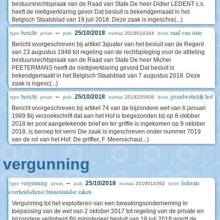
bestuursrechtspraak van de Raad van State De heer Didier LEDENT c.s.
heeft de nietigverklaring gevor Dat besluit is bekendgemaakt in het
Belgisch Staatsblad van 19 juli 2018. Deze zaak is ingeschre(...)
bericht
raad van state
--
25/10/2018
2018014344
type
prom.
pub.
numac
bron
Bericht voorgeschreven bij artikel 3quater van het besluit van de Regent
van 23 augustus 1948 tot regeling van de rechtspleging voor de afdeling
bestuursrechtspraak van de Raad van State De heer Michel
PEETERMANS heeft de nietigverklaring gevord Dat besluit is
bekendgemaakt in het Belgisch Staatsblad van 7 augustus 2018. Deze
zaak is ingesc(...)
bericht
grondwettelijk hof
--
25/10/2018
2018205406
type
prom.
pub.
numac
bron
Bericht voorgeschreven bij artikel 74 van de bijzondere wet van 6 januari
1989 Bij verzoekschrift dat aan het Hof is toegezonden bij op 8 oktober
2018 ter post aangetekende brief en ter griffie is ingekomen op 9 oktober
2018, is beroep tot verni Die zaak is ingeschreven onder nummer 7019
van de rol van het Hof. De griffier, F. Meersschau(...)
vergunning
vergunning
federale
--
25/10/2018
2018014392
type
prom.
pub.
numac
bron
overheidsdienst binnenlandse zaken
Vergunning tot het exploiteren van een bewakingsonderneming in
toepassing van de wet van 2 oktober 2017 tot regeling van de private en
bijzondere veiligheid Bij ministerieel besluit van 18 juli 2018 wordt de