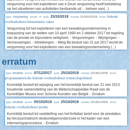
vergunning voor het exploiteren van e Deze vergunning heeft betrekking
op het uitoefenen van activiteiten bestaande uit : - beheer van(...)
vergunning
federale
--
25/10/2018
2018032039
type
prom.
pub.
numac
bron
overheidsdienst binnenlandse zaken
Vergunning tot het exploiteren van een bewakingsonderneming in
toepassing van de wetten van 10 april 1990 en 2 oktober 2017 tot regeling
van de private en bijzondere veiligheid. - Vergunningen. - Wijzigingen. -
Vernieuwingen. - Intrekkingen. - Weig Bij besluit van 31 juli 2017 wordt de
vergunning voor het exploiteren van een bewakingsonderneming (...)
erratum
erratum
07/12/2017
25/10/2018
2018014459
type
prom.
pub.
numac
bron
programmatorische federale overheidsdienst wetenschapsbeleid
Koninklijk besluit tot wijziging van het koninklijk besluit van 21 mei 2013
houdende samenstelling van de Wetenschappelijke Raad van de
Koninklijke Musea voor Schone Kunsten van België. - Erratum
erratum
05/10/2018
25/10/2018
2018014509
type
prom.
pub.
numac
bron
federale overheidsdienst justitie
Koninklijk besluit tot vaststelling van het forfaitair tarief voor de prestaties
bij het psychiatrisch deskundigenonderzoek in het kader van een
interneringsprocedure. - Erratum