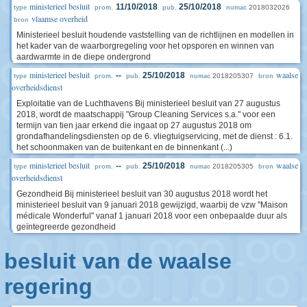
ministerieel besluit
11/10/2018
25/10/2018
2018032026
type
prom.
pub.
numac
vlaamse overheid
bron
Ministerieel besluit houdende vaststelling van de richtlijnen en modellen in
het kader van de waarborgregeling voor het opsporen en winnen van
aardwarmte in de diepe ondergrond
ministerieel besluit
waalse
--
25/10/2018
2018205307
type
prom.
pub.
numac
bron
overheidsdienst
Exploitatie van de Luchthavens Bij ministerieel besluit van 27 augustus
2018, wordt de maatschappij "Group Cleaning Services s.a." voor een
termijn van tien jaar erkend die ingaat op 27 augustus 2018 om
grondafhandelingsdiensten op de 6. vliegtuigservicing, met de dienst : 6.1.
het schoonmaken van de buitenkant en de binnenkant (...)
ministerieel besluit
waalse
--
25/10/2018
2018205305
type
prom.
pub.
numac
bron
overheidsdienst
Gezondheid Bij ministerieel besluit van 30 augustus 2018 wordt het
ministerieel besluit van 9 januari 2018 gewijzigd, waarbij de vzw "Maison
médicale Wonderful" vanaf 1 januari 2018 voor een onbepaalde duur als
geïntegreerde gezondheid
besluit van de waalse
regering