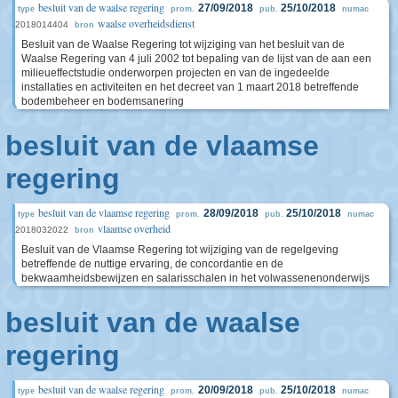
besluit van de waalse regering
27/09/2018
25/10/2018
type
prom.
pub.
numac
waalse overheidsdienst
2018014404
bron
Besluit van de Waalse Regering tot wijziging van het besluit van de
Waalse Regering van 4 juli 2002 tot bepaling van de lijst van de aan een
milieueffectstudie onderworpen projecten en van de ingedeelde
installaties en activiteiten en het decreet van 1 maart 2018 betreffende
bodembeheer en bodemsanering
besluit van de vlaamse
regering
besluit van de vlaamse regering
28/09/2018
25/10/2018
type
prom.
pub.
numac
vlaamse overheid
2018032022
bron
Besluit van de Vlaamse Regering tot wijziging van de regelgeving
betreffende de nuttige ervaring, de concordantie en de
bekwaamheidsbewijzen en salarisschalen in het volwassenenonderwijs
besluit van de waalse
regering
besluit van de waalse regering
20/09/2018
25/10/2018
type
prom.
pub.
numac