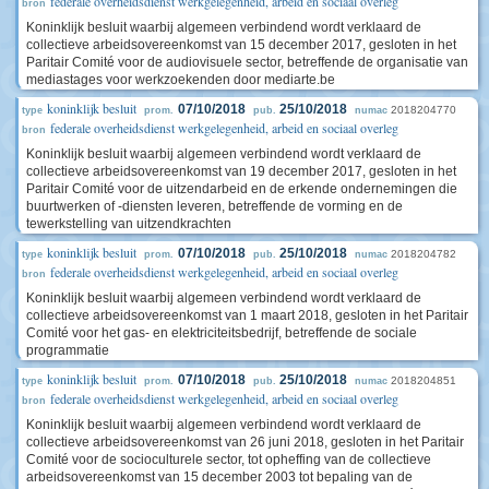
federale overheidsdienst werkgelegenheid, arbeid en sociaal overleg
bron
Koninklijk besluit waarbij algemeen verbindend wordt verklaard de
collectieve arbeidsovereenkomst van 15 december 2017, gesloten in het
Paritair Comité voor de audiovisuele sector, betreffende de organisatie van
mediastages voor werkzoekenden door mediarte.be
koninklijk besluit
07/10/2018
25/10/2018
2018204770
type
prom.
pub.
numac
federale overheidsdienst werkgelegenheid, arbeid en sociaal overleg
bron
Koninklijk besluit waarbij algemeen verbindend wordt verklaard de
collectieve arbeidsovereenkomst van 19 december 2017, gesloten in het
Paritair Comité voor de uitzendarbeid en de erkende ondernemingen die
buurtwerken of -diensten leveren, betreffende de vorming en de
tewerkstelling van uitzendkrachten
koninklijk besluit
07/10/2018
25/10/2018
2018204782
type
prom.
pub.
numac
federale overheidsdienst werkgelegenheid, arbeid en sociaal overleg
bron
Koninklijk besluit waarbij algemeen verbindend wordt verklaard de
collectieve arbeidsovereenkomst van 1 maart 2018, gesloten in het Paritair
Comité voor het gas- en elektriciteitsbedrijf, betreffende de sociale
programmatie
koninklijk besluit
07/10/2018
25/10/2018
2018204851
type
prom.
pub.
numac
federale overheidsdienst werkgelegenheid, arbeid en sociaal overleg
bron
Koninklijk besluit waarbij algemeen verbindend wordt verklaard de
collectieve arbeidsovereenkomst van 26 juni 2018, gesloten in het Paritair
Comité voor de socioculturele sector, tot opheffing van de collectieve
arbeidsovereenkomst van 15 december 2003 tot bepaling van de