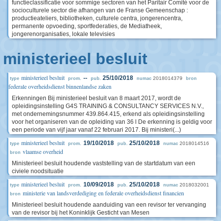
functieclassificatie voor sommige sectoren van het Paritair Comité voor de
socioculturele sector die afhangen van de Franse Gemeenschap :
productieateliers, bibliotheken, culturele centra, jongerencentra,
permanente opvoeding, sportfederaties, de Mediatheek,
jongerenorganisaties, lokale televisies
ministerieel besluit
ministerieel besluit
--
25/10/2018
2018014379
type
prom.
pub.
numac
bron
federale overheidsdienst binnenlandse zaken
Erkenningen Bij ministerieel besluit van 8 maart 2017, wordt de
opleidingsinstelling G4S TRAINING & CONSULTANCY SERVICES N.V.,
met ondernemingsnummer 439.864.415, erkend als opleidingsinstelling
voor het organiseren van de opleiding van 36 l De erkenning is geldig voor
een periode van vijf jaar vanaf 22 februari 2017. Bij ministeri(...)
ministerieel besluit
19/10/2018
25/10/2018
2018014516
type
prom.
pub.
numac
vlaamse overheid
bron
Ministerieel besluit houdende vaststelling van de startdatum van een
civiele noodsituatie
ministerieel besluit
10/09/2018
25/10/2018
2018032001
type
prom.
pub.
numac
ministerie van landsverdediging en federale overheidsdienst financien
bron
Ministerieel besluit houdende aanduiding van een revisor ter vervanging
van de revisor bij het Koninklijk Gesticht van Mesen