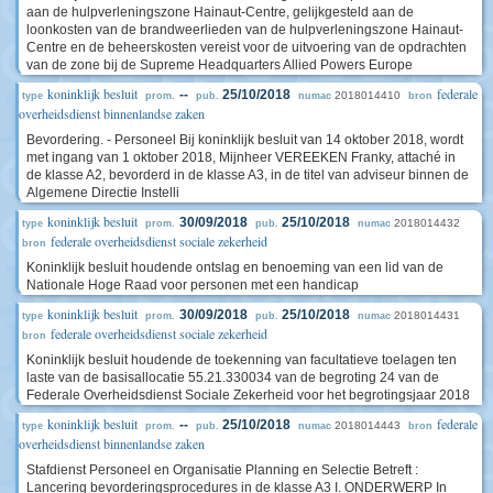
aan de hulpverleningszone Hainaut-Centre, gelijkgesteld aan de
loonkosten van de brandweerlieden van de hulpverleningszone Hainaut-
Centre en de beheerskosten vereist voor de uitvoering van de opdrachten
van de zone bij de Supreme Headquarters Allied Powers Europe
koninklijk besluit
federale
--
25/10/2018
2018014410
type
prom.
pub.
numac
bron
overheidsdienst binnenlandse zaken
Bevordering. - Personeel Bij koninklijk besluit van 14 oktober 2018, wordt
met ingang van 1 oktober 2018, Mijnheer VEREEKEN Franky, attaché in
de klasse A2, bevorderd in de klasse A3, in de titel van adviseur binnen de
Algemene Directie Instelli
koninklijk besluit
30/09/2018
25/10/2018
2018014432
type
prom.
pub.
numac
federale overheidsdienst sociale zekerheid
bron
Koninklijk besluit houdende ontslag en benoeming van een lid van de
Nationale Hoge Raad voor personen met een handicap
koninklijk besluit
30/09/2018
25/10/2018
2018014431
type
prom.
pub.
numac
federale overheidsdienst sociale zekerheid
bron
Koninklijk besluit houdende de toekenning van facultatieve toelagen ten
laste van de basisallocatie 55.21.330034 van de begroting 24 van de
Federale Overheidsdienst Sociale Zekerheid voor het begrotingsjaar 2018
koninklijk besluit
federale
--
25/10/2018
2018014443
type
prom.
pub.
numac
bron
overheidsdienst binnenlandse zaken
Stafdienst Personeel en Organisatie Planning en Selectie Betreft :
Lancering bevorderingsprocedures in de klasse A3 I. ONDERWERP In