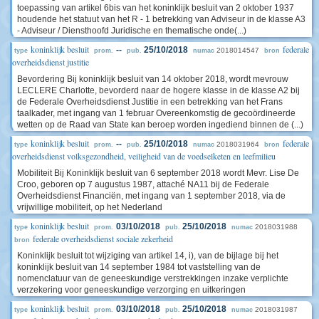
toepassing van artikel 6bis van het koninklijk besluit van 2 oktober 1937
houdende het statuut van het R - 1 betrekking van Adviseur in de klasse A3
- Adviseur / Diensthoofd Juridische en thematische onde(...)
koninklijk besluit
federale
--
25/10/2018
2018014547
type
prom.
pub.
numac
bron
overheidsdienst justitie
Bevordering Bij koninklijk besluit van 14 oktober 2018, wordt mevrouw
LECLERE Charlotte, bevorderd naar de hogere klasse in de klasse A2 bij
de Federale Overheidsdienst Justitie in een betrekking van het Frans
taalkader, met ingang van 1 februar Overeenkomstig de gecoördineerde
wetten op de Raad van State kan beroep worden ingediend binnen de (...)
koninklijk besluit
federale
--
25/10/2018
2018031964
type
prom.
pub.
numac
bron
overheidsdienst volksgezondheid, veiligheid van de voedselketen en leefmilieu
Mobiliteit Bij Koninklijk besluit van 6 september 2018 wordt Mevr. Lise De
Croo, geboren op 7 augustus 1987, attaché NA11 bij de Federale
Overheidsdienst Financiën, met ingang van 1 september 2018, via de
vrijwillige mobiliteit, op het Nederland
koninklijk besluit
03/10/2018
25/10/2018
2018031988
type
prom.
pub.
numac
federale overheidsdienst sociale zekerheid
bron
Koninklijk besluit tot wijziging van artikel 14, i), van de bijlage bij het
koninklijk besluit van 14 september 1984 tot vaststelling van de
nomenclatuur van de geneeskundige verstrekkingen inzake verplichte
verzekering voor geneeskundige verzorging en uitkeringen
koninklijk besluit
03/10/2018
25/10/2018
2018031987
type
prom.
pub.
numac