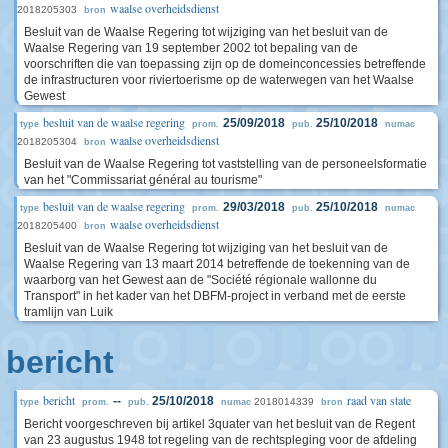
waalse overheidsdienst
2018205303
bron
Besluit van de Waalse Regering tot wijziging van het besluit van de
Waalse Regering van 19 september 2002 tot bepaling van de
voorschriften die van toepassing zijn op de domeinconcessies betreffende
de infrastructuren voor riviertoerisme op de waterwegen van het Waalse
Gewest
besluit van de waalse regering
25/09/2018
25/10/2018
type
prom.
pub.
numac
waalse overheidsdienst
2018205304
bron
Besluit van de Waalse Regering tot vaststelling van de personeelsformatie
van het "Commissariat général au tourisme"
besluit van de waalse regering
29/03/2018
25/10/2018
type
prom.
pub.
numac
waalse overheidsdienst
2018205400
bron
Besluit van de Waalse Regering tot wijziging van het besluit van de
Waalse Regering van 13 maart 2014 betreffende de toekenning van de
waarborg van het Gewest aan de "Société régionale wallonne du
Transport" in het kader van het DBFM-project in verband met de eerste
tramlijn van Luik
bericht
bericht
raad van state
--
25/10/2018
2018014339
type
prom.
pub.
numac
bron
Bericht voorgeschreven bij artikel 3quater van het besluit van de Regent
van 23 augustus 1948 tot regeling van de rechtspleging voor de afdeling