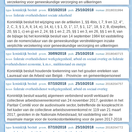
verzekering voor geneeskundige verzorging en uitkeringen
koninklijk besluit
03/10/2018
25/10/2018
2018031994
type
prom.
pub.
numac
federale overheidsdienst sociale zekerheid
bron
Koninklijk besluit tot wijziging van de artikelen 1, §§ 4bis, I, 7, 9 en 12, 4°,
2, C, 3, § 1, A, II, 14, e), 14, k), I, § 1, D, 1°, 17, § 1, 12°, 18, § 2, B, d)septies,
20, §§ 1, c) en g) en 2, 24, §§ 1 en 2, 25, §§ 1 en 3, en 26, §§ 1 en 8, van
de bijlage bij het koninklijk besluit van 14 september 1984 tot vaststelling
van de nomenclatuur van de geneeskundige verstrekkingen inzake
verplichte verzekering voor geneeskundige verzorging en uitkeringen
koninklijk besluit
30/09/2018
25/10/2018
2018040715
type
prom.
pub.
numac
federale overheidsdienst werkgelegenheid, arbeid en sociaal overleg en federale
bron
overheidsdienst economie, k.m.o., middenstand en energie
Koninklijk besluit houdende toekenning van het gouden ereteken van
Laureaat van de Arbeid van België. - Provincie- en gemeentepersoneel
koninklijk besluit
07/10/2018
25/10/2018
2018204757
type
prom.
pub.
numac
federale overheidsdienst werkgelegenheid, arbeid en sociaal overleg
bron
Koninklijk besluit waarbij algemeen verbindend wordt verklaard de
collectieve arbeidsovereenkomst van 24 november 2017, gesloten in het
Paritair Comité voor de audiovisuele sector, betreffende de koopkracht in
het kader van de collectieve arbeidsovereenkomst nr. 119 van 21 maart
2017, gesloten in de Nationale Arbeidsraad, tot vaststelling van de
maximale marge voor de loonkostontwikkeling voor de jaren 2017-2018
koninklijk besluit
07/10/2018
25/10/2018
2018204772
type
prom.
pub.
numac