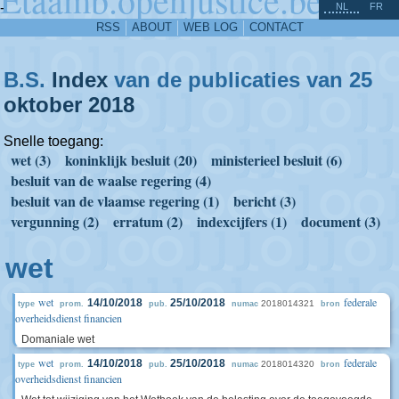
^
-
NL
FR
RSS
ABOUT
WEB LOG
CONTACT
B.S.
Index
van de publicaties van 25
oktober
2018
Snelle toegang:
wet (3)
koninklijk besluit (20)
ministerieel besluit (6)
besluit van de waalse regering (4)
besluit van de vlaamse regering (1)
bericht (3)
vergunning (2)
erratum (2)
indexcijfers (1)
document (3)
wet
wet
federale
14/10/2018
25/10/2018
2018014321
type
prom.
pub.
numac
bron
overheidsdienst financien
Domaniale wet
wet
federale
14/10/2018
25/10/2018
2018014320
type
prom.
pub.
numac
bron
overheidsdienst financien