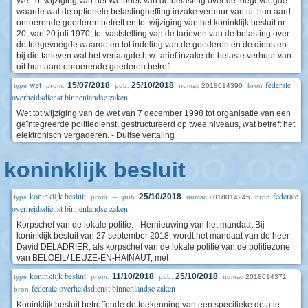
Wet tot wijziging van het Wetboek van de belasting over de toegevoegde
waarde wat de optionele belastingheffing inzake verhuur van uit hun aard
onroerende goederen betreft en tot wijziging van het koninklijk besluit nr.
20, van 20 juli 1970, tot vaststelling van de tarieven van de belasting over
de toegevoegde waarde en tot indeling van de goederen en de diensten
bij die tarieven wat het verlaagde btw-tarief inzake de belaste verhuur van
uit hun aard onroerende goederen betreft
wet
federale
15/07/2018
25/10/2018
2018014390
type
prom.
pub.
numac
bron
overheidsdienst binnenlandse zaken
Wet tot wijziging van de wet van 7 december 1998 tot organisatie van een
geïntegreerde politiedienst, gestructureerd op twee niveaus, wat betreft het
elektronisch vergaderen. - Duitse vertaling
koninklijk besluit
koninklijk besluit
federale
--
25/10/2018
2018014245
type
prom.
pub.
numac
bron
overheidsdienst binnenlandse zaken
Korpschef van de lokale politie. - Hernieuwing van het mandaat Bij
koninklijk besluit van 27 september 2018, wordt het mandaat van de heer
David DELADRIER, als korpschef van de lokale politie van de politiezone
van BELOEIL/ LEUZE-EN-HAINAUT, met
koninklijk besluit
11/10/2018
25/10/2018
2018014371
type
prom.
pub.
numac
federale overheidsdienst binnenlandse zaken
bron
Koninklijk besluit betreffende de toekenning van een specifieke dotatie