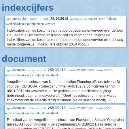
indexcijfers
indexcijfers
federale
--
25/10/2018
2018093010
type
prom.
pub.
numac
bron
overheidsdienst mobiliteit en vervoer
Indexcijfers van de kostprijs van het beroepspersonenvervoer over de weg
De Federale Overheidsdienst Mobiliteit en Vervoer deelt hierna de
indexcijfers van de kostprijs van het beroepspersonenvervoer over de weg
mede (ongere(...) Indexcijfers oktober 2018 Voo(...)
document
document
selor -
--
25/10/2018
2018205451
type
prom.
pub.
numac
bron
selectiebureau van de federale overheid
Vergelijkende selectie van Nederlandstalige Planning officers (niveau B)
voor de FOD BOSA. - Selectienummer: ANG18259 Solliciteren kan tot
08/11/2018 via www.selor.be De gedetailleerde functiebeschrijving
(jobinhoud, deelnemingsvoorwa(...) Geef het selectienummer in via de
zoekmotor om de selectie terug te vinden. Na de selectie wordt(...)
document
selor -
--
25/10/2018
2018205455
type
prom.
pub.
numac
bron
selectiebureau van de federale overheid
Resultaat van de vergelijkende selectie van Franstalige Sociale Geografen
(niveau A1) voor Innoviris. - Selectienummer: AFB18022 Deze selectie