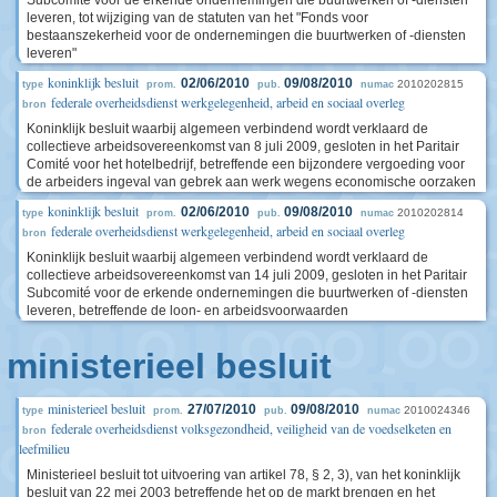
Subcomité voor de erkende ondernemingen die buurtwerken of -diensten
leveren, tot wijziging van de statuten van het "Fonds voor
bestaanszekerheid voor de ondernemingen die buurtwerken of -diensten
leveren"
koninklijk besluit
02/06/2010
09/08/2010
2010202815
type
prom.
pub.
numac
federale overheidsdienst werkgelegenheid, arbeid en sociaal overleg
bron
Koninklijk besluit waarbij algemeen verbindend wordt verklaard de
collectieve arbeidsovereenkomst van 8 juli 2009, gesloten in het Paritair
Comité voor het hotelbedrijf, betreffende een bijzondere vergoeding voor
de arbeiders ingeval van gebrek aan werk wegens economische oorzaken
koninklijk besluit
02/06/2010
09/08/2010
2010202814
type
prom.
pub.
numac
federale overheidsdienst werkgelegenheid, arbeid en sociaal overleg
bron
Koninklijk besluit waarbij algemeen verbindend wordt verklaard de
collectieve arbeidsovereenkomst van 14 juli 2009, gesloten in het Paritair
Subcomité voor de erkende ondernemingen die buurtwerken of -diensten
leveren, betreffende de loon- en arbeidsvoorwaarden
ministerieel besluit
ministerieel besluit
27/07/2010
09/08/2010
2010024346
type
prom.
pub.
numac
federale overheidsdienst volksgezondheid, veiligheid van de voedselketen en
bron
leefmilieu
Ministerieel besluit tot uitvoering van artikel 78, § 2, 3), van het koninklijk
besluit van 22 mei 2003 betreffende het op de markt brengen en het