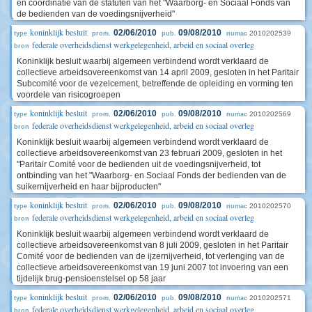
en coördinatie van de statuten van het "Waarborg- en Sociaal Fonds van
de bedienden van de voedingsnijverheid"
koninklijk besluit
02/06/2010
09/08/2010
2010202539
type
prom.
pub.
numac
federale overheidsdienst werkgelegenheid, arbeid en sociaal overleg
bron
Koninklijk besluit waarbij algemeen verbindend wordt verklaard de
collectieve arbeidsovereenkomst van 14 april 2009, gesloten in het Paritair
Subcomité voor de vezelcement, betreffende de opleiding en vorming ten
voordele van risicogroepen
koninklijk besluit
02/06/2010
09/08/2010
2010202569
type
prom.
pub.
numac
federale overheidsdienst werkgelegenheid, arbeid en sociaal overleg
bron
Koninklijk besluit waarbij algemeen verbindend wordt verklaard de
collectieve arbeidsovereenkomst van 23 februari 2009, gesloten in het
"Paritair Comité voor de bedienden uit de voedingsnijverheid, tot
ontbinding van het "Waarborg- en Sociaal Fonds der bedienden van de
suikernijverheid en haar bijproducten"
koninklijk besluit
02/06/2010
09/08/2010
2010202570
type
prom.
pub.
numac
federale overheidsdienst werkgelegenheid, arbeid en sociaal overleg
bron
Koninklijk besluit waarbij algemeen verbindend wordt verklaard de
collectieve arbeidsovereenkomst van 8 juli 2009, gesloten in het Paritair
Comité voor de bedienden van de ijzernijverheid, tot verlenging van de
collectieve arbeidsovereenkomst van 19 juni 2007 tot invoering van een
tijdelijk brug-pensioenstelsel op 58 jaar
koninklijk besluit
02/06/2010
09/08/2010
2010202571
type
prom.
pub.
numac
federale overheidsdienst werkgelegenheid, arbeid en sociaal overleg
bron