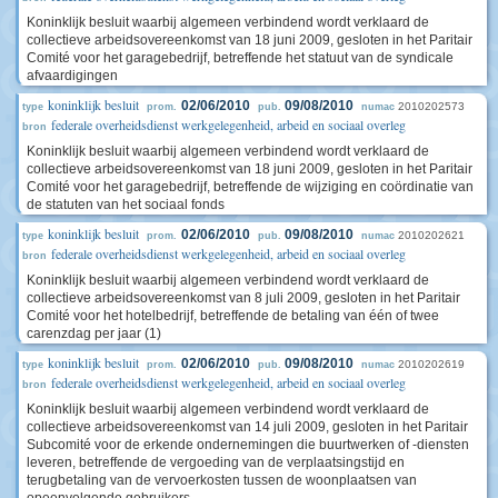
Koninklijk besluit waarbij algemeen verbindend wordt verklaard de
collectieve arbeidsovereenkomst van 18 juni 2009, gesloten in het Paritair
Comité voor het garagebedrijf, betreffende het statuut van de syndicale
afvaardigingen
koninklijk besluit
02/06/2010
09/08/2010
2010202573
type
prom.
pub.
numac
federale overheidsdienst werkgelegenheid, arbeid en sociaal overleg
bron
Koninklijk besluit waarbij algemeen verbindend wordt verklaard de
collectieve arbeidsovereenkomst van 18 juni 2009, gesloten in het Paritair
Comité voor het garagebedrijf, betreffende de wijziging en coördinatie van
de statuten van het sociaal fonds
koninklijk besluit
02/06/2010
09/08/2010
2010202621
type
prom.
pub.
numac
federale overheidsdienst werkgelegenheid, arbeid en sociaal overleg
bron
Koninklijk besluit waarbij algemeen verbindend wordt verklaard de
collectieve arbeidsovereenkomst van 8 juli 2009, gesloten in het Paritair
Comité voor het hotelbedrijf, betreffende de betaling van één of twee
carenzdag per jaar (1)
koninklijk besluit
02/06/2010
09/08/2010
2010202619
type
prom.
pub.
numac
federale overheidsdienst werkgelegenheid, arbeid en sociaal overleg
bron
Koninklijk besluit waarbij algemeen verbindend wordt verklaard de
collectieve arbeidsovereenkomst van 14 juli 2009, gesloten in het Paritair
Subcomité voor de erkende ondernemingen die buurtwerken of -diensten
leveren, betreffende de vergoeding van de verplaatsingstijd en
terugbetaling van de vervoerkosten tussen de woonplaatsen van