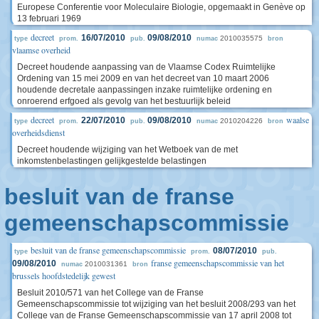
Europese Conferentie voor Moleculaire Biologie, opgemaakt in Genève op
13 februari 1969
decreet
16/07/2010
09/08/2010
2010035575
type
prom.
pub.
numac
bron
vlaamse overheid
Decreet houdende aanpassing van de Vlaamse Codex Ruimtelijke
Ordening van 15 mei 2009 en van het decreet van 10 maart 2006
houdende decretale aanpassingen inzake ruimtelijke ordening en
onroerend erfgoed als gevolg van het bestuurlijk beleid
decreet
waalse
22/07/2010
09/08/2010
2010204226
type
prom.
pub.
numac
bron
overheidsdienst
Decreet houdende wijziging van het Wetboek van de met
inkomstenbelastingen gelijkgestelde belastingen
besluit van de franse
gemeenschapscommissie
besluit van de franse gemeenschapscommissie
08/07/2010
type
prom.
pub.
franse gemeenschapscommissie van het
09/08/2010
2010031361
numac
bron
brussels hoofdstedelijk gewest
Besluit 2010/571 van het College van de Franse
Gemeenschapscommissie tot wijziging van het besluit 2008/293 van het
College van de Franse Gemeenschapscommissie van 17 april 2008 tot