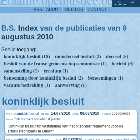
^
-
NL
FR
RSS
ABOUT
WEB LOG
CONTACT
B.S.
Index
van de publicaties van 9
augustus
2010
Snelle toegang:
koninklijk besluit (18)
ministerieel besluit (2)
decreet (5)
besluit van de franse gemeenschapscommissie (1)
bericht (3)
samenstelling (1)
erratum (1)
benoeming door koninklijk besluit (2)
benoemingen (1)
vacante bettreking (1)
aanwerving (1)
koninklijk besluit
koninklijk besluit
14/07/2010
09/08/2010
2010009658
type
prom.
pub.
numac
federale overheidsdienst justitie
bron
Koninklijk besluit tot vaststelling van het bijzonder reglement voor de
arbeidsrechtbank te Dinant
koninklijk besluit
federale
--
09/08/2010
2010009693