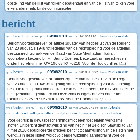
opstelling van de lijst van tolken gebarentaal en van de lijst van tolken voor
elke andere hulp bij de communicatie
bericht
bericht
raad van state
--
09/08/2010
2010018291
type
prom.
pub.
numac
bron
Bericht voorgeschreven bij artikel 3quater van het besluit van de Regent
van 23 augustus 1948 tot regeling van de rechtspleging voor de afdeling
bestuursrechtspraak van de Raad van State Moghadam Touraj,
woonplaats kiezend bij Mr. Bruno Soenen, Deze zaak is ingeschreven
onder het rolnummer G/A 196.674/XII-6218. Voor de Hoofdgriffier, I.(...)
bericht
raad van state
--
09/08/2010
2010018292
type
prom.
pub.
numac
bron
Bericht voorgeschreven bij artikel 3quater van het besluit van de Regent
van 23 augustus 1948 tot regeling van de rechtspleging voor de afdeling
bestuursrechtspraak van de Raad van State De heer Eric NINANE heeft de
nietigverklaring gevorderd va Deze zaak is ingeschreven onder het
rolnummer G/A 197.062/VIII-7386. Voor de Hoofdgriffier, G(...)
bericht
federale
--
09/08/2010
2010024348
type
prom.
pub.
numac
bron
overheidsdienst volksgezondheid, veiligheid van de voedselketen en leefmilieu
Voor gebruik in gewasbeschermingsmiddelen toegelaten werkzame
stoffen Dit bericht dient tot wijziging van het in het Belgisch Staatsblad van
4 mei 2010 gepubliceerde officieel bericht tot aanvulling van de lijsten met
werk(...) In deze lijsten wordt volgende wijziging aangebracht voor de