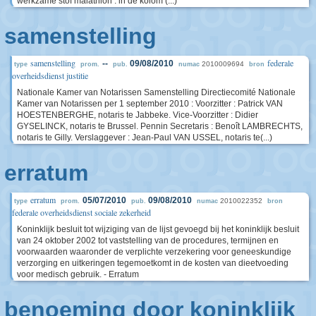
werkzame stof malathion : in de kolom (...)
samenstelling
samenstelling
federale
--
09/08/2010
2010009694
type
prom.
pub.
numac
bron
overheidsdienst justitie
Nationale Kamer van Notarissen Samenstelling Directiecomité Nationale
Kamer van Notarissen per 1 september 2010 : Voorzitter : Patrick VAN
HOESTENBERGHE, notaris te Jabbeke. Vice-Voorzitter : Didier
GYSELINCK, notaris te Brussel. Pennin Secretaris : Benoît LAMBRECHTS,
notaris te Gilly. Verslaggever : Jean-Paul VAN USSEL, notaris te(...)
erratum
erratum
05/07/2010
09/08/2010
2010022352
type
prom.
pub.
numac
bron
federale overheidsdienst sociale zekerheid
Koninklijk besluit tot wijziging van de lijst gevoegd bij het koninklijk besluit
van 24 oktober 2002 tot vaststelling van de procedures, termijnen en
voorwaarden waaronder de verplichte verzekering voor geneeskundige
verzorging en uitkeringen tegemoetkomt in de kosten van dieetvoeding
voor medisch gebruik. - Erratum
benoeming door koninklijk