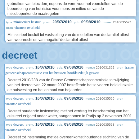
gebruiken van biociden, nopens de vorm voor het voorstellen van de
beoordeling van het risico voor mens en milieu en van de
risicobeperkende maatregelen
ministerieel besluit
20/07/2010
09/08/2010
2010035574
type
prom.
pub.
numac
vlaamse overheid
bron
Ministerieel besluit tot vaststelling van de modellen van declaratief attest
van woonrecht en van negatief declaratief attest
decreet
decreet
franse
16/07/2010
09/08/2010
2010031362
type
prom.
pub.
numac
bron
gemeenschapscommissie van het brussels hoofdstedelijk gewest
Decreet 2010/238 van de Franse Gemeenschapscommissie tot wijziging
van het decreet van 22 maart 2007 betreffende het te voeren beleid inzake
de huisvesting en het onthaal van bejaarden
decreet
16/07/2010
09/08/2010
2010035569
type
prom.
pub.
numac
bron
vlaamse overheid
Decreet houdende instemming met het verdrag ter bescherming van het
cultureel erfgoed onder water, aangenomen in Parijs op 2 november 2001
decreet
16/07/2010
09/08/2010
2010035568
type
prom.
pub.
numac
bron
vlaamse overheid
Decreet tot instemming met de overeenkomst houdende stichting van de