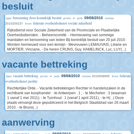
besluit
benoeming door koninklijk besluit
--
09/08/2010
type
prom.
pub.
numac
federale overheidsdienst sociale zekerheid
2010204237
bron
Rijksdienst voor Sociale Zekerheid van de Provinciale en Plaatselijke
Overheidsdiensten. - Beheerscomité. - Hernieuwing van sommige
mandaten en benoeming van leden Bij koninklijk besluit van 20 juli 2010 :
Worden hernieuwd voor een termijn - Mevrouwen LEMAUVAIS, Liliane en
MORTIER, Vinciane, - De heren CRIJNS, Guy, HAMELINCK, Luc, LUY(...)
vacante bettreking
vacante bettreking
federale
--
09/08/2010
2010009695
type
prom.
pub.
numac
bron
overheidsdienst justitie
Rechterlijke Orde. - Vacante betrekkingen Rechter in handelszaken in de
rechtbank van koophandel : -te Antwerpen : 1 ; - te Mechelen : 3 (waarvan
1 vanaf 1 mei 2011); - te Turnhout : 1 (vanaf 1 april 2011); - te H(...) Deze
plaats vervangt deze gepubliceerd in het Belgisch Staatsblad van 26 maart
2010. - te Bruss(...)
aanwerving
aanwerving
federale