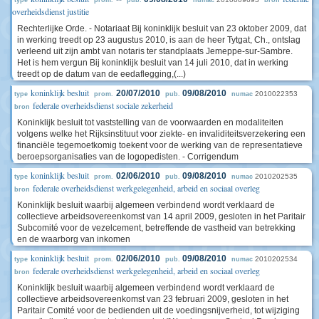
type
prom.
pub.
numac
bron
overheidsdienst justitie
Rechterlijke Orde. - Notariaat Bij koninklijk besluit van 23 oktober 2009, dat
in werking treedt op 23 augustus 2010, is aan de heer Tytgat, Ch., ontslag
verleend uit zijn ambt van notaris ter standplaats Jemeppe-sur-Sambre.
Het is hem vergun Bij koninklijk besluit van 14 juli 2010, dat in werking
treedt op de datum van de eedaflegging,(...)
koninklijk besluit
20/07/2010
09/08/2010
2010022353
type
prom.
pub.
numac
federale overheidsdienst sociale zekerheid
bron
Koninklijk besluit tot vaststelling van de voorwaarden en modaliteiten
volgens welke het Rijksinstituut voor ziekte- en invaliditeitsverzekering een
financiële tegemoetkomig toekent voor de werking van de representatieve
beroepsorganisaties van de logopedisten. - Corrigendum
koninklijk besluit
02/06/2010
09/08/2010
2010202535
type
prom.
pub.
numac
federale overheidsdienst werkgelegenheid, arbeid en sociaal overleg
bron
Koninklijk besluit waarbij algemeen verbindend wordt verklaard de
collectieve arbeidsovereenkomst van 14 april 2009, gesloten in het Paritair
Subcomité voor de vezelcement, betreffende de vastheid van betrekking
en de waarborg van inkomen
koninklijk besluit
02/06/2010
09/08/2010
2010202534
type
prom.
pub.
numac
federale overheidsdienst werkgelegenheid, arbeid en sociaal overleg
bron
Koninklijk besluit waarbij algemeen verbindend wordt verklaard de
collectieve arbeidsovereenkomst van 23 februari 2009, gesloten in het
Paritair Comité voor de bedienden uit de voedingsnijverheid, tot wijziging