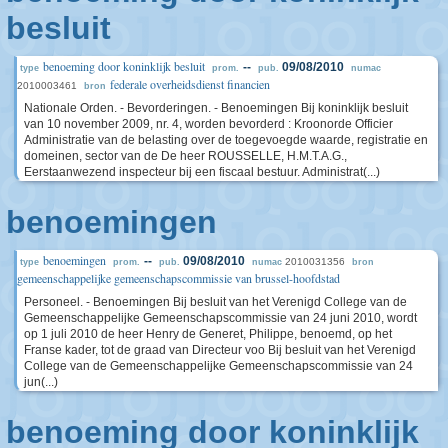
besluit
benoeming door koninklijk besluit
--
09/08/2010
type
prom.
pub.
numac
federale overheidsdienst financien
2010003461
bron
Nationale Orden. - Bevorderingen. - Benoemingen Bij koninklijk besluit
van 10 november 2009, nr. 4, worden bevorderd : Kroonorde Officier
Administratie van de belasting over de toegevoegde waarde, registratie en
domeinen, sector van de De heer ROUSSELLE, H.M.T.A.G.,
Eerstaanwezend inspecteur bij een fiscaal bestuur. Administrat(...)
benoemingen
benoemingen
--
09/08/2010
2010031356
type
prom.
pub.
numac
bron
gemeenschappelijke gemeenschapscommissie van brussel-hoofdstad
Personeel. - Benoemingen Bij besluit van het Verenigd College van de
Gemeenschappelijke Gemeenschapscommissie van 24 juni 2010, wordt
op 1 juli 2010 de heer Henry de Generet, Philippe, benoemd, op het
Franse kader, tot de graad van Directeur voo Bij besluit van het Verenigd
College van de Gemeenschappelijke Gemeenschapscommissie van 24
jun(...)
benoeming door koninklijk