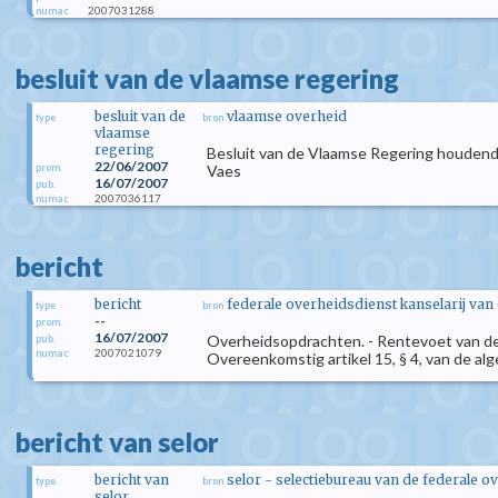
2007031288
numac
besluit van de vlaamse regering
besluit van de
vlaamse overheid
type
bron
vlaamse
regering
Besluit van de Vlaamse Regering houdende
22/06/2007
prom.
Vaes
16/07/2007
pub.
2007036117
numac
bericht
bericht
federale overheidsdienst kanselarij van
type
bron
--
prom.
16/07/2007
Overheidsopdrachten. - Rentevoet van de 
pub.
2007021079
numac
Overeenkomstig artikel 15, § 4, van de al
bericht van selor
bericht van
selor - selectiebureau van de federale o
type
bron
selor