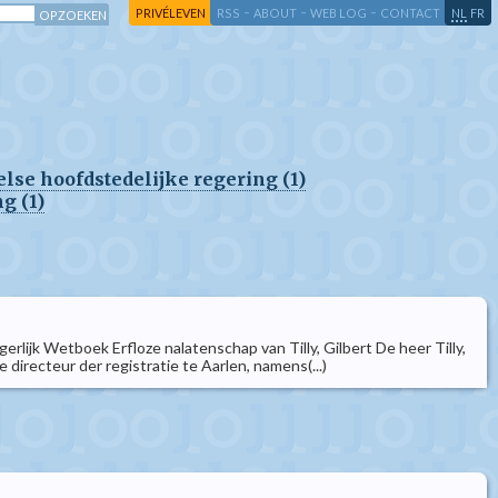
-
-
-
-
PRIVÉLEVEN
RSS
ABOUT
WEB LOG
CONTACT
NL
FR
else hoofdstedelijke regering (1)
g (1)
rlijk Wetboek Erfloze nalatenschap van Tilly, Gilbert De heer Tilly,
directeur der registratie te Aarlen, namens(...)