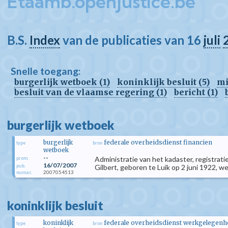
Etaamb.openjustice.be
B.S.
Index
van de publicaties van 16
juli
Snelle toegang:
burgerlijk wetboek (1)
koninklijk besluit (5)
mi
besluit van de vlaamse regering (1)
bericht (1)
burgerlijk wetboek
burgerlijk
federale overheidsdienst financien
type
bron
wetboek
--
Administratie van het kadaster, registrati
prom.
16/07/2007
pub.
Gilbert, geboren te Luik op 2 juni 1922, w
2007054513
numac
koninklijk besluit
koninklijk
federale overheidsdienst werkgelegenhei
type
bron