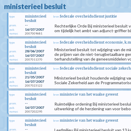
ministerieel besluit
ministerieel
federale overheidsdienst justitie
type
bron
besluit
--
Rechterlijke Orde Bij ministerieel besluit
prom.
16/07/2007
pub.
om tijdelijk het ambt van adjunct-griffier 
2007009681
numac
ministerieel
federale overheidsdienst economie, k.m
type
bron
besluit
Ministerieel besluit tot wijziging van d
28/06/2007
prom.
de prijzen van de niet-terugbetaalbare g
16/07/2007
pub.
terhandstelling van de geneesmiddelen voo
2007011370
numac
ministerieel
federale overheidsdienst sociale zekerh
type
bron
besluit
21/05/2007
Ministerieel besluit houdende wijziging 
prom.
16/07/2007
pub.
Sociale Zekerheid aan de Programmatoris
2007023122
numac
ministerieel
ministerie van het waalse gewest
type
bron
besluit
--
Ruimtelijke ordening Bij ministerieel besl
prom.
16/07/2007
pub.
uitwerking of de herziening van voor bebou
2007202295
numac
ministerieel
ministerie van het waalse gewest
type
bron
besluit
--
Leefmilieu Bij ministerieel besluit van 13 j
prom.