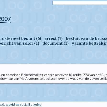
2007
nisterieel besluit (6)
arrest (1)
besluit van de bruss
bericht van selor (1)
document (1)
vacante bettrekin
e en domeinen Bekendmaking voorgeschreven bij artikel 770 van het Burge
eduwnaar van Me Alvorens te beslissen over de vraag van de gewestelijke 
d, arbeid en sociaal overleg