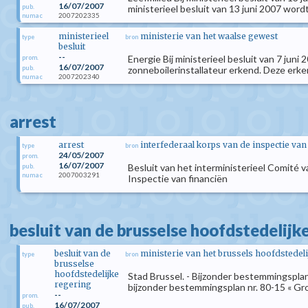
16/07/2007
pub.
ministerieel besluit van 13 juni 2007 wordt
2007202335
numac
ministerieel
ministerie van het waalse gewest
type
bron
besluit
--
Energie Bij ministerieel besluit van 7 jun
prom.
16/07/2007
pub.
zonneboilerinstallateur erkend. Deze erkenn
2007202340
numac
arrest
arrest
interfederaal korps van de inspectie van
type
bron
24/05/2007
prom.
16/07/2007
Besluit van het interministerieel Comité 
pub.
2007003291
numac
Inspectie van financiën
besluit van de brusselse hoofdstedelijk
besluit van de
ministerie van het brussels hoofdstedel
type
bron
brusselse
hoofdstedelijke
Stad Brussel. - Bijzonder bestemmingspla
regering
bijzonder bestemmingsplan nr. 80-15 « Gro
--
prom.
16/07/2007
pub.