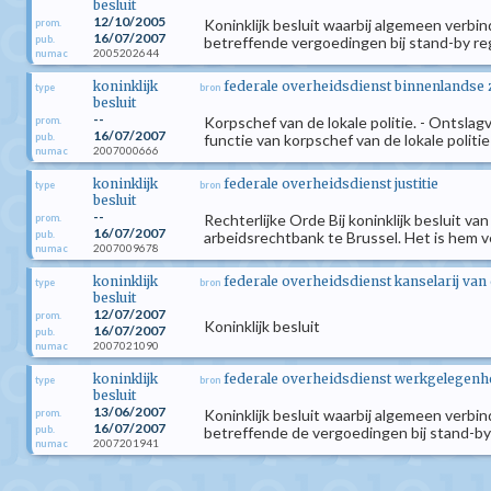
besluit
12/10/2005
Koninklijk besluit waarbij algemeen verbi
prom.
16/07/2007
pub.
betreffende vergoedingen bij stand-by re
2005202644
numac
koninklijk
federale overheidsdienst binnenlandse
type
bron
besluit
--
Korpschef van de lokale politie. - Ontslagv
prom.
16/07/2007
pub.
functie van korpschef van de lokale politie
2007000666
numac
koninklijk
federale overheidsdienst justitie
type
bron
besluit
--
Rechterlijke Orde Bij koninklijk besluit va
prom.
16/07/2007
pub.
arbeidsrechtbank te Brussel. Het is hem ver
2007009678
numac
koninklijk
federale overheidsdienst kanselarij van
type
bron
besluit
12/07/2007
prom.
Koninklijk besluit
16/07/2007
pub.
2007021090
numac
koninklijk
federale overheidsdienst werkgelegenhei
type
bron
besluit
13/06/2007
Koninklijk besluit waarbij algemeen verbi
prom.
16/07/2007
pub.
betreffende de vergoedingen bij stand-by
2007201941
numac