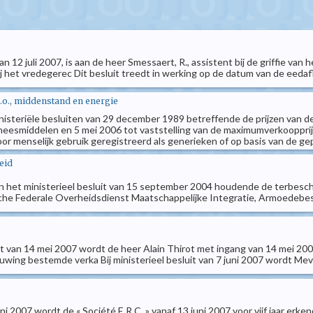
 van 12 juli 2007, is aan de heer Smessaert, R., assistent bij de griffie
bij het vredegerec Dit besluit treedt in werking op de datum van de eedafl
.o., middenstand en energie
e ministeriële besluiten van 29 december 1989 betreffende de prijzen v
eneesmiddelen en 5 mei 2006 tot vaststelling van de maximumverkooppri
r menselijk gebruik geregistreerd als generieken of op basis van de ge
eid
van het ministerieel besluit van 15 september 2004 houdende de terbesc
che Federale Overheidsdienst Maatschappelijke Integratie, Armoedebest
uit van 14 mei 2007 wordt de heer Alain Thirot met ingang van 14 mei 200
wing bestemde verka Bij ministerieel besluit van 7 juni 2007 wordt Mevr. 
uni 2007 wordt de « Société E.R.C. » vanaf 13 juni 2007 voor vijf jaar erken