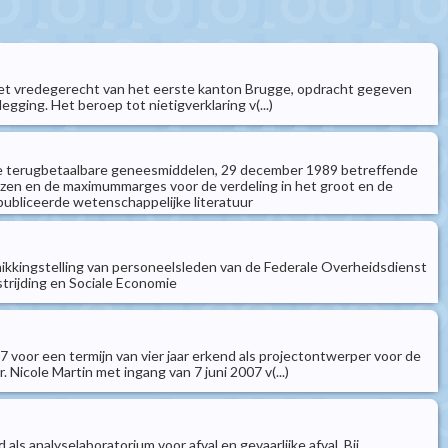
 van het vredegerecht van het eerste kanton Brugge, opdracht gegeven
egging. Het beroep tot nietigverklaring v(...)
an de terugbetaalbare geneesmiddelen, 29 december 1989 betreffende
jzen en de maximummarges voor de verdeling in het groot en de
publiceerde wetenschappelijke literatuur
hikkingstelling van personeelsleden van de Federale Overheidsdienst
rijding en Sociale Economie
7 voor een termijn van vier jaar erkend als projectontwerper voor de
Nicole Martin met ingang van 7 juni 2007 v(...)
d als analyselaboratorium voor afval en gevaarlijke afval. Bij