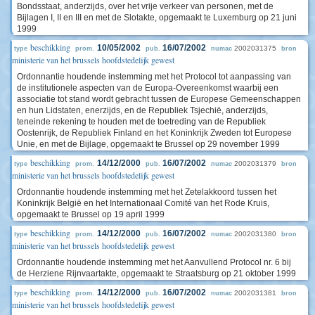
Bondsstaat, anderzijds, over het vrije verkeer van personen, met de
Bijlagen I, II en III en met de Slotakte, opgemaakt te Luxemburg op 21 juni
1999
beschikking
10/05/2002
16/07/2002
2002031375
type
prom.
pub.
numac
bron
ministerie van het brussels hoofdstedelijk gewest
Ordonnantie houdende instemming met het Protocol tot aanpassing van
de institutionele aspecten van de Europa-Overeenkomst waarbij een
associatie tot stand wordt gebracht tussen de Europese Gemeenschappen
en hun Lidstaten, enerzijds, en de Republiek Tsjechië, anderzijds,
teneinde rekening te houden met de toetreding van de Republiek
Oostenrijk, de Republiek Finland en het Koninkrijk Zweden tot Europese
Unie, en met de Bijlage, opgemaakt te Brussel op 29 november 1999
beschikking
14/12/2000
16/07/2002
2002031379
type
prom.
pub.
numac
bron
ministerie van het brussels hoofdstedelijk gewest
Ordonnantie houdende instemming met het Zetelakkoord tussen het
Koninkrijk België en het Internationaal Comité van het Rode Kruis,
opgemaakt te Brussel op 19 april 1999
beschikking
14/12/2000
16/07/2002
2002031380
type
prom.
pub.
numac
bron
ministerie van het brussels hoofdstedelijk gewest
Ordonnantie houdende instemming met het Aanvullend Protocol nr. 6 bij
de Herziene Rijnvaartakte, opgemaakt te Straatsburg op 21 oktober 1999
beschikking
14/12/2000
16/07/2002
2002031381
type
prom.
pub.
numac
bron
ministerie van het brussels hoofdstedelijk gewest