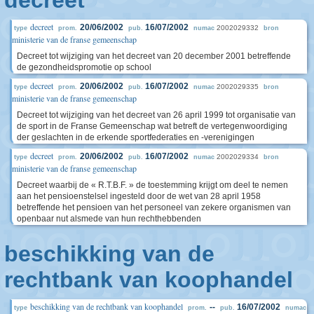
decreet
decreet
20/06/2002
16/07/2002
2002029332
type
prom.
pub.
numac
bron
ministerie van de franse gemeenschap
Decreet tot wijziging van het decreet van 20 december 2001 betreffende
de gezondheidspromotie op school
decreet
20/06/2002
16/07/2002
2002029335
type
prom.
pub.
numac
bron
ministerie van de franse gemeenschap
Decreet tot wijziging van het decreet van 26 april 1999 tot organisatie van
de sport in de Franse Gemeenschap wat betreft de vertegenwoordiging
der geslachten in de erkende sportfederaties en -verenigingen
decreet
20/06/2002
16/07/2002
2002029334
type
prom.
pub.
numac
bron
ministerie van de franse gemeenschap
Decreet waarbij de « R.T.B.F. » de toestemming krijgt om deel te nemen
aan het pensioenstelsel ingesteld door de wet van 28 april 1958
betreffende het pensioen van het personeel van zekere organismen van
openbaar nut alsmede van hun rechthebbenden
beschikking van de
rechtbank van koophandel
beschikking van de rechtbank van koophandel
--
16/07/2002
type
prom.
pub.
numac