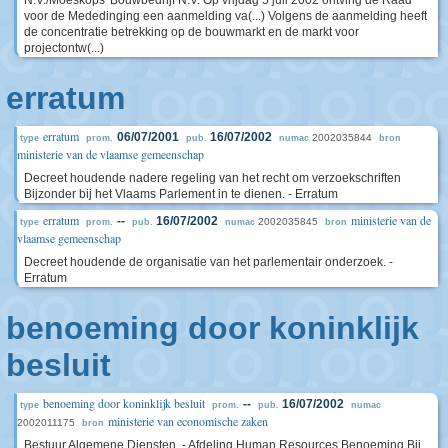
N.V./Moeskops' Bouwbedrijf N.V. Op vrijdag 5 juli 2002 ontving de Raad
voor de Mededinging een aanmelding va(...) Volgens de aanmelding heeft
de concentratie betrekking op de bouwmarkt en de markt voor
projectontw(...)
erratum
erratum
06/07/2001
16/07/2002
2002035844
type
prom.
pub.
numac
bron
ministerie van de vlaamse gemeenschap
Decreet houdende nadere regeling van het recht om verzoekschriften
Bijzonder bij het Vlaams Parlement in te dienen. - Erratum
erratum
ministerie van de
--
16/07/2002
2002035845
type
prom.
pub.
numac
bron
vlaamse gemeenschap
Decreet houdende de organisatie van het parlementair onderzoek. -
Erratum
benoeming door koninklijk
besluit
benoeming door koninklijk besluit
--
16/07/2002
type
prom.
pub.
numac
ministerie van economische zaken
2002011175
bron
Bestuur Algemene Diensten. - Afdeling Human Resources Benoeming Bij