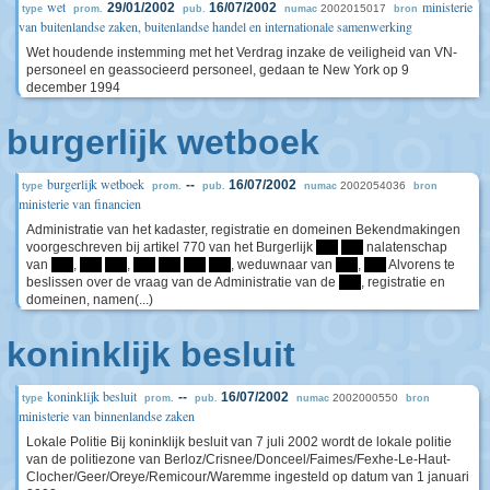
wet
ministerie
29/01/2002
16/07/2002
2002015017
type
prom.
pub.
numac
bron
van buitenlandse zaken, buitenlandse handel en internationale samenwerking
Wet houdende instemming met het Verdrag inzake de veiligheid van VN-
personeel en geassocieerd personeel, gedaan te New York op 9
december 1994
burgerlijk wetboek
burgerlijk wetboek
--
16/07/2002
2002054036
type
prom.
pub.
numac
bron
ministerie van financien
Administratie van het kadaster, registratie en domeinen Bekendmakingen
voorgeschreven bij artikel 770 van het Burgerlijk
****
****
nalatenschap
van
****
,
****
****
,
****
****
****
****
, weduwnaar van
****
,
****
Alvorens te
beslissen over de vraag van de Administratie van de
****
, registratie en
domeinen, namen(...)
koninklijk besluit
koninklijk besluit
--
16/07/2002
2002000550
type
prom.
pub.
numac
bron
ministerie van binnenlandse zaken
Lokale Politie Bij koninklijk besluit van 7 juli 2002 wordt de lokale politie
van de politiezone van Berloz/Crisnee/Donceel/Faimes/Fexhe-Le-Haut-
Clocher/Geer/Oreye/Remicour/Waremme ingesteld op datum van 1 januari