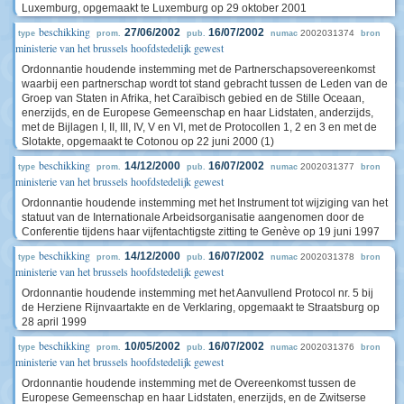
Luxemburg, opgemaakt te Luxemburg op 29 oktober 2001
beschikking
27/06/2002
16/07/2002
2002031374
type
prom.
pub.
numac
bron
ministerie van het brussels hoofdstedelijk gewest
Ordonnantie houdende instemming met de Partnerschapsovereenkomst
waarbij een partnerschap wordt tot stand gebracht tussen de Leden van de
Groep van Staten in Afrika, het Caraïbisch gebied en de Stille Oceaan,
enerzijds, en de Europese Gemeenschap en haar Lidstaten, anderzijds,
met de Bijlagen I, II, III, IV, V en VI, met de Protocollen 1, 2 en 3 en met de
Slotakte, opgemaakt te Cotonou op 22 juni 2000 (1)
beschikking
14/12/2000
16/07/2002
2002031377
type
prom.
pub.
numac
bron
ministerie van het brussels hoofdstedelijk gewest
Ordonnantie houdende instemming met het Instrument tot wijziging van het
statuut van de Internationale Arbeidsorganisatie aangenomen door de
Conferentie tijdens haar vijfentachtigste zitting te Genève op 19 juni 1997
beschikking
14/12/2000
16/07/2002
2002031378
type
prom.
pub.
numac
bron
ministerie van het brussels hoofdstedelijk gewest
Ordonnantie houdende instemming met het Aanvullend Protocol nr. 5 bij
de Herziene Rijnvaartakte en de Verklaring, opgemaakt te Straatsburg op
28 april 1999
beschikking
10/05/2002
16/07/2002
2002031376
type
prom.
pub.
numac
bron
ministerie van het brussels hoofdstedelijk gewest
Ordonnantie houdende instemming met de Overeenkomst tussen de
Europese Gemeenschap en haar Lidstaten, enerzijds, en de Zwitserse