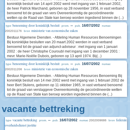
koninklijk besluit van 14 april 2002 werd met ingang van 1 februari 2002,
de heer Patrick Marchand, geboren op 28 november 1956, in vast verband
benoemd tot de graad van vers Overeenkomstig de gecoördineerde
wetten op de Raad van State kan beroep worden ingediend binnen de (...)
benoeming door koninklijk besluit
--
16/07/2002
type
prom.
pub.
numac
ministerie van economische zaken
2002011176
bron
Bestuur Algemene Diensten. - Afdeling Human Resources Benoemingen
Bij koninklijke besluiten van 20 maart 2002 werden in vast verband
benoemd tot de graad van adjunct-adviseur : met ingang van 1 januari
2002 : de heer Christophe Couroubl met ingang van 1 december 2001 :
mevr. Marie-Noëlle Dubois, geboren op 13 april 1974. Bij(...)
benoeming door koninklijk besluit
--
16/07/2002
type
prom.
pub.
numac
ministerie van economische zaken
2002011206
bron
Bestuur Algemene Diensten. - Afdeling Human Resources Benoeming Bij
koninklijk besluit van 14 mei 2002 werd met ingang van 1 februari 2002 de
heer Bert Stulens, geboren op 11 oktober 1965, in vast verband benoemd
tot de graad van verslaggeve Overeenkomstig de gecoördineerde wetten
op de Raad van State kan beroep worden ingediend binnen de (...)
vacante bettreking
vacante bettreking
federale
--
16/07/2002
2002009686
type
prom.
pub.
numac
bron
overheidsdienst justitie