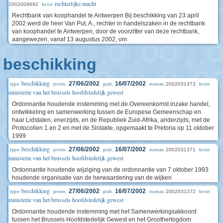
rechterlijke macht
2002009692
bron
Rechtbank van koophandel te Antwerpen Bij beschikking van 23 april
2002 werd de heer Van Put, A., rechter in handelszaken in de rechtbank
van koophandel te Antwerpen, door de voorzitter van deze rechtbank,
aangewezen, vanaf 13 augustus 2002, om
beschikking
beschikking
27/06/2002
16/07/2002
2002031373
type
prom.
pub.
numac
bron
ministerie van het brussels hoofdstedelijk gewest
Ordonnantie houdende instemming met de Overeenkomst inzake handel,
ontwikkeling en samenwerking tussen de Europese Gemeenschap en
haar Lidstaten, enerzijds, en de Republiek Zuid-Afrika, anderzijds, met de
Protocollen 1 en 2 en met de Slotakte, opgemaakt te Pretoria op 11 oktober
1999
beschikking
27/06/2002
16/07/2002
2002031371
type
prom.
pub.
numac
bron
ministerie van het brussels hoofdstedelijk gewest
Ordonnantie houdende wijziging van de ordonnantie van 7 oktober 1993
houdende organisatie van de herwaardering van de wijken
beschikking
27/06/2002
16/07/2002
2002031372
type
prom.
pub.
numac
bron
ministerie van het brussels hoofdstedelijk gewest
Ordonnantie houdende instemming met het Samenwerkingsakkoord
tussen het Brussels Hoofdstedelijk Gewest en het Groothertogdom