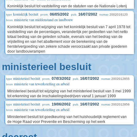
Koninklijk besluit tot vaststelling van de statuten van de Nationale Loterij
koninklijk besluit
06/05/2002
16/07/2002
2002016120
type
prom.
pub.
numac
ministerie van middenstand en landbouw
bron
Koninklijk besluit tot wijziging van het koninklijk besluit van 7 april 1978 tot
vaststelling van de percentages, veranderlijk per gedeelten van het netto
totaal bedrag van de geleden schade, evenals van het bedrag van de
vrijstelling en van het abattement voor de berekening van de
herstelvergoeding van zekere schade veroorzaakt aan private goederen
door landbouwrampen
ministerieel besluit
ministerieel besluit
07/03/2002
16/07/2002
2002012855
type
prom.
pub.
numac
ministerie van tewerkstelling en arbeid
bron
Ministerieel besluit tot wijziging van het ministerieel besluit van 3 mei 1999
tot erkenning van de inschakelingsbedrijven vanaf 1 januari 1999
ministerieel besluit
19/06/2002
16/07/2002
2002012856
type
prom.
pub.
numac
ministerie van tewerkstelling en arbeid
bron
Ministerieel besluit tot goedkeuring van het huishoudelijk reglement van
de Hoge Raad voor Preventie en Bescherming op het werk