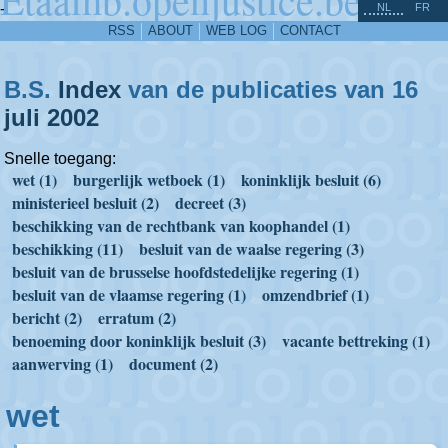
^
-
NL
FR
RSS
ABOUT
WEB LOG
CONTACT
B.S.
Index
van de publicaties van 16
juli
2002
Snelle toegang:
wet (1)
burgerlijk wetboek (1)
koninklijk besluit (6)
ministerieel besluit (2)
decreet (3)
beschikking van de rechtbank van koophandel (1)
beschikking (11)
besluit van de waalse regering (3)
besluit van de brusselse hoofdstedelijke regering (1)
besluit van de vlaamse regering (1)
omzendbrief (1)
bericht (2)
erratum (2)
benoeming door koninklijk besluit (3)
vacante bettreking (1)
aanwerving (1)
document (2)
wet