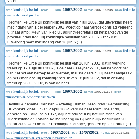
2002.
koninklijk besluit
federale
--
16/07/2002
2002009685
type
prom.
pub.
numac
bron
overheidsdienst justitie
Rechterlijke Orde Bij koninklijk besluit van 7 juli 2002, dat uitwerking heeft
met ingang van 1 december 2001, wordt op haar verzoek ontslag verleend
uit haar ambt, Mevr. Van Riet, U., adjunct-secretaris bij het parket van de
procureur des Koni Bij koninklijke besluiten van 7 juli 2002 : - dat
uitwerking heeft met ingang van 26 juni 2(...)
koninklijk besluit
federale
--
16/07/2002
2002009691
type
prom.
pub.
numac
bron
overheidsdienst justitie
Rechterlijke Orde Bij koninklijk besluit van 26 juni 2001, dat in werking
treedt op 17 augustus 2002, is de heer Craeybeckx, H., eerste voorzitter
van het hof van beroep te Antwerpen, in ruste gesteld. Hij heeft aanspraak
op het emeritaat. Bij koninklijk besluit van 18 juni 2002, dat in werking
treedt op 23 juli 2002, is aan de heer
koninklijk besluit
--
16/07/2002
2002011174
type
prom.
pub.
numac
bron
ministerie van economische zaken
Bestuur Algemene Diensten. - Afdeling Human Resources Overplaatsing
Bij koninklijk besluit van 2 april 2002 werd de heer Marc Roelands,
geboren op 1 augustus 1957, adjunct-adviseur bij het Ministerie van
Middenstand en Landbouw, met ingang va Bij koninklijk besluit van 20
maart 2002 werd de heer Dominique Corbaye, geboren op 20 februari(...)
koninklijk besluit
09/07/2002
16/07/2002
2002014181
type
prom.
pub.
numac
ministerie van verkeer en infrastructuur
bron