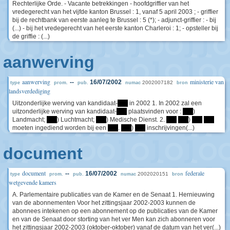
Rechterlijke Orde. - Vacante betrekkingen - hoofdgriffier van het
vredegerecht van het vijfde kanton Brussel : 1, vanaf 5 april 2003 ; - griffier
bij de rechtbank van eerste aanleg te Brussel : 5 (*); - adjunct-griffier : - bij
(...) - bij het vredegerecht van het eerste kanton Charleroi : 1; - opsteller bij
de griffie : (...)
aanwerving
aanwerving
ministerie van
--
16/07/2002
2002007182
type
prom.
pub.
numac
bron
landsverdediging
Uitzonderlijke werving van kandidaat-
****
in 2002 1. In 2002 zal een
uitzonderlijke werving van kandidaat-
****
plaatsvinden voor :
****
)
Landmacht;
****
) Luchtmacht;
****
) Medische Dienst. 2.
****
****
)
****
****
moeten ingediend worden bij een
****
.
****
)
****
inschrijvingen(...)
document
document
federale
--
16/07/2002
2002020151
type
prom.
pub.
numac
bron
wetgevende kamers
A. Parlementaire publicaties van de Kamer en de Senaat 1. Hernieuwing
van de abonnementen Voor het zittingsjaar 2002-2003 kunnen de
abonnees intekenen op een abonnement op de publicaties van de Kamer
en van de Senaat door storting van het ver Men kan zich abonneren voor
het zittingsjaar 2002-2003 (oktober-oktober) vanaf de datum van het ver(...)