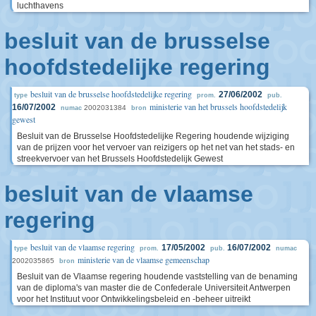
luchthavens
besluit van de brusselse
hoofdstedelijke regering
besluit van de brusselse hoofdstedelijke regering
27/06/2002
type
prom.
pub.
ministerie van het brussels hoofdstedelijk
16/07/2002
2002031384
numac
bron
gewest
Besluit van de Brusselse Hoofdstedelijke Regering houdende wijziging
van de prijzen voor het vervoer van reizigers op het net van het stads- en
streekvervoer van het Brussels Hoofdstedelijk Gewest
besluit van de vlaamse
regering
besluit van de vlaamse regering
17/05/2002
16/07/2002
type
prom.
pub.
numac
ministerie van de vlaamse gemeenschap
2002035865
bron
Besluit van de Vlaamse regering houdende vaststelling van de benaming
van de diploma's van master die de Confederale Universiteit Antwerpen
voor het Instituut voor Ontwikkelingsbeleid en -beheer uitreikt