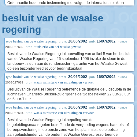
Ordonnantie houdende instemming met volgende internationale akten :
besluit van de waalse
regering
besluit van de waalse regering
20/06/2002
16/07/2002
type
prom.
pub.
numac
ministerie van het waalse gewest
2002027632
bron
Besluit van de Waalse Regering tot aanvulling van artikel 5 van het besluit
van de Waalse Regering van 26 september 1996 inzake de steun in de
landbouw : steun aan de rundersector - garantie van het Waalse Gewest
op een bijzonder krediet voor bedrijfskapitaal
besluit van de waalse regering
20/06/2002
16/07/2002
type
prom.
pub.
numac
waals ministerie van uitrusting en vervoer
2002027633
bron
Besluit van de Waalse Regering betreffende de globale geluidsquota in de
luchthaven Charleroi-Brussel-Zuid tijdens de tijdsbestekken 22 uur-23 uur
en 6 uur-7 uur
besluit van de waalse regering
20/06/2002
16/07/2002
type
prom.
pub.
numac
waals ministerie van uitrusting en vervoer
2002027634
bron
Besluit van de Waalse Regering tot bepaling van de
begeleidingsmaatregelen betreffende de vergoeding wegens handels- of
beroepsverstoring in de eerste zone van het plan m.b.t. de blootstelling
aan geluidshinder van de onder het Waalse Gewest ressorterende