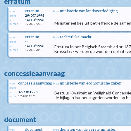
erratum
erratum
ministerie van landsverdediging
type
bron
29/07/1998
prom.
16/10/1998
pub.
Ministerieel besluit betreffende de samen
1998007203
numac
erratum
rechterlijke macht
type
bron
--
prom.
16/10/1998
Erratum In het Belgisch Staatsblad nr. 13
pub.
1998009848
numac
Brussel »; - worden de woorden « plaatsver
concessieaanvraag
concessieaanvraag
ministerie van economische zaken
type
bron
--
prom.
16/10/1998
Bestuur Kwaliteit en Veiligheid Concessie
pub.
1998011275
numac
de bijlagen kunnen ingezien worden op het B
document
document
diensten van de eerste minister
type
bron