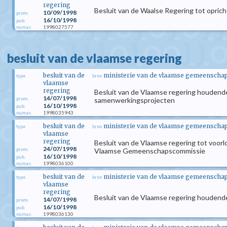
regering
Besluit van de Waalse Regering tot opri
10/09/1998
prom.
16/10/1998
pub.
1998027577
numac
besluit van de vlaamse regering
besluit van de
ministerie van de vlaamse gemeenscha
type
bron
vlaamse
regering
Besluit van de Vlaamse regering houdende
14/07/1998
prom.
samenwerkingsprojecten
16/10/1998
pub.
1998035943
numac
besluit van de
ministerie van de vlaamse gemeenscha
type
bron
vlaamse
regering
Besluit van de Vlaamse regering tot voor
24/07/1998
prom.
Vlaamse Gemeenschapscommissie
16/10/1998
pub.
1998036100
numac
besluit van de
ministerie van de vlaamse gemeenscha
type
bron
vlaamse
regering
Besluit van de Vlaamse regering houdende
14/07/1998
prom.
16/10/1998
pub.
1998036130
numac