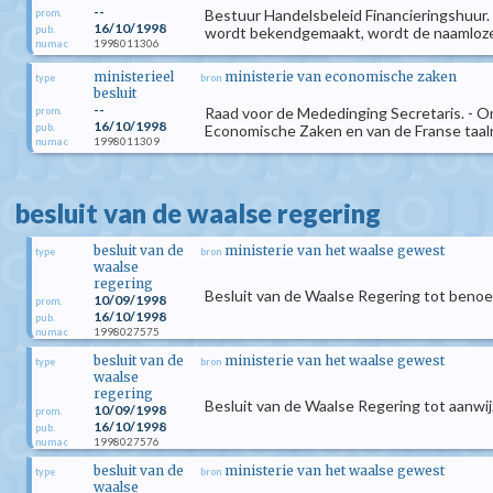
--
Bestuur Handelsbeleid Financieringshuur. -
prom.
16/10/1998
pub.
wordt bekendgemaakt, wordt de naamloze 
1998011306
numac
ministerieel
ministerie van economische zaken
type
bron
besluit
--
Raad voor de Mededinging Secretaris. - On
prom.
16/10/1998
pub.
Economische Zaken en van de Franse taalrol
1998011309
numac
besluit van de waalse regering
besluit van de
ministerie van het waalse gewest
type
bron
waalse
regering
Besluit van de Waalse Regering tot beno
10/09/1998
prom.
16/10/1998
pub.
1998027575
numac
besluit van de
ministerie van het waalse gewest
type
bron
waalse
regering
Besluit van de Waalse Regering tot aanw
10/09/1998
prom.
16/10/1998
pub.
1998027576
numac
besluit van de
ministerie van het waalse gewest
type
bron
waalse