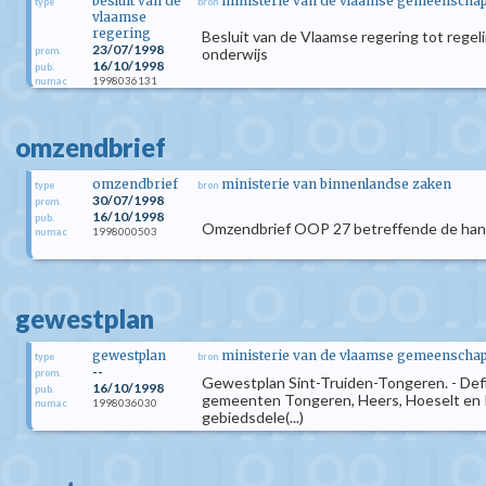
besluit van de
ministerie van de vlaamse gemeenscha
type
bron
vlaamse
regering
Besluit van de Vlaamse regering tot rege
23/07/1998
prom.
onderwijs
16/10/1998
pub.
1998036131
numac
omzendbrief
omzendbrief
ministerie van binnenlandse zaken
type
bron
30/07/1998
prom.
16/10/1998
pub.
Omzendbrief OOP 27 betreffende de handh
1998000503
numac
gewestplan
gewestplan
ministerie van de vlaamse gemeenscha
type
bron
--
prom.
Gewestplan Sint-Truiden-Tongeren. - Defin
16/10/1998
pub.
gemeenten Tongeren, Heers, Hoeselt en Ri
1998036030
numac
gebiedsdele(...)