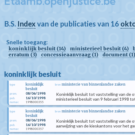
Etaamb.openjustice.be
B.S.
Index
van de publicaties van 16
okt
Snelle toegang:
koninklijk besluit (14)
ministerieel besluit (4)
erratum (3)
concessieaanvraag (1)
document (1
koninklijk besluit
koninklijk
ministerie van binnenlandse zaken
type
bron
besluit
08/06/1998
Koninklijk besluit tot vaststelling van de 
prom.
16/10/1998
pub.
ministerieel besluit van 9 februari 1998 tot
1998000355
numac
koninklijk
ministerie van binnenlandse zaken
type
bron
besluit
08/06/1998
Koninklijk besluit tot vaststelling van de 
prom.
16/10/1998
pub.
aanwijzing van de kieskantons voor het 
1998000357
numac