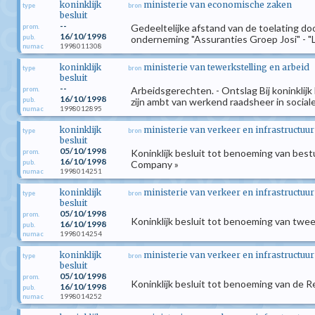
koninklijk
ministerie van economische zaken
type
bron
besluit
--
Gedeeltelijke afstand van de toelating do
prom.
16/10/1998
pub.
onderneming "Assuranties Groep Josi" - "
1998011308
numac
koninklijk
ministerie van tewerkstelling en arbeid
type
bron
besluit
--
Arbeidsgerechten. - Ontslag Bij koninklijk
prom.
16/10/1998
pub.
zijn ambt van werkend raadsheer in sociale 
1998012895
numac
koninklijk
ministerie van verkeer en infrastructuur
type
bron
besluit
05/10/1998
Koninklijk besluit tot benoeming van best
prom.
16/10/1998
pub.
Company »
1998014251
numac
koninklijk
ministerie van verkeer en infrastructuur
type
bron
besluit
05/10/1998
prom.
Koninklijk besluit tot benoeming van twe
16/10/1998
pub.
1998014254
numac
koninklijk
ministerie van verkeer en infrastructuur
type
bron
besluit
05/10/1998
prom.
Koninklijk besluit tot benoeming van de R
16/10/1998
pub.
1998014252
numac