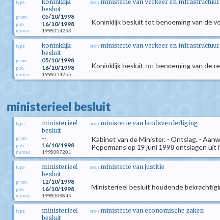
koninklijk
ministerie van verkeer en infrastructuur
type
bron
besluit
05/10/1998
prom.
Koninklijk besluit tot benoeming van de v
16/10/1998
pub.
1998014253
numac
koninklijk
ministerie van verkeer en infrastructuur
type
bron
besluit
05/10/1998
prom.
Koninklijk besluit tot benoeming van de r
16/10/1998
pub.
1998014255
numac
ministerieel besluit
ministerieel
ministerie van landsverdediging
type
bron
besluit
--
Kabinet van de Minister. - Ontslag. - Aanw
prom.
16/10/1998
pub.
Pepermans op 19 juni 1998 ontslagen uit h
1998007201
numac
ministerieel
ministerie van justitie
type
bron
besluit
12/10/1998
prom.
Ministerieel besluit houdende bekrachtig
16/10/1998
pub.
1998009845
numac
ministerieel
ministerie van economische zaken
type
bron
besluit