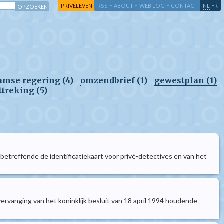
-
-
-
-
PRIVÉLEVEN
RSS
ABOUT
WEB LOG
CONTACT
NL
FR
aamse regering (4)
omzendbrief (1)
gewestplan (1)
ttreking (5)
93 betreffende de identificatiekaart voor privé-detectives en van het
t vervanging van het koninklijk besluit van 18 april 1994 houdende