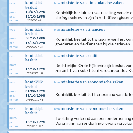
koninklijk
ministerie van binnenlandse zaken
type
bron
besluit
10/07/1998
Koninklijk besluit tot vaststelling van de
prom.
16/10/1998
pub.
die ingeschreven zijn in het Rijksregister 
1998000441
numac
koninklijk
ministerie van financien
type
bron
besluit
05/10/1998
Koninklijk besluit tot wijziging van het ko
prom.
16/10/1998
pub.
goederen en de diensten bij die tarieven
1998003496
numac
koninklijk
ministerie van justitie
type
bron
besluit
--
Rechterlijke Orde Bij koninklijk besluit v
prom.
16/10/1998
pub.
zijn ambt van substituut-procureur des Kon
1998009850
numac
koninklijk
ministerie van economische zaken
type
bron
besluit
31/08/1998
prom.
Koninklijk besluit tot benoeming van de l
16/10/1998
pub.
1998011274
numac
koninklijk
ministerie van economische zaken
type
bron
besluit
--
Toelating verleend aan een onderneming o
prom.
16/10/1998
pub.
Vereniging van onderlinge levensverzekeri
1998011307
numac