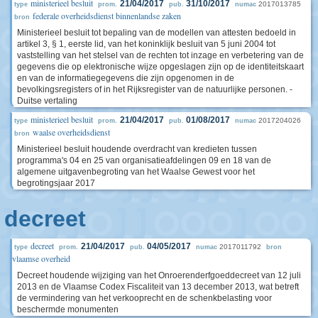
ministerieel besluit
21/04/2017
31/10/2017
2017013785
type
prom.
pub.
numac
federale overheidsdienst binnenlandse zaken
bron
Ministerieel besluit tot bepaling van de modellen van attesten bedoeld in
artikel 3, § 1, eerste lid, van het koninklijk besluit van 5 juni 2004 tot
vaststelling van het stelsel van de rechten tot inzage en verbetering van de
gegevens die op elektronische wijze opgeslagen zijn op de identiteitskaart
en van de informatiegegevens die zijn opgenomen in de
bevolkingsregisters of in het Rijksregister van de natuurlijke personen. -
Duitse vertaling
ministerieel besluit
21/04/2017
01/08/2017
2017204026
type
prom.
pub.
numac
waalse overheidsdienst
bron
Ministerieel besluit houdende overdracht van kredieten tussen
programma's 04 en 25 van organisatieafdelingen 09 en 18 van de
algemene uitgavenbegroting van het Waalse Gewest voor het
begrotingsjaar 2017
decreet
decreet
21/04/2017
04/05/2017
2017011792
type
prom.
pub.
numac
bron
vlaamse overheid
Decreet houdende wijziging van het Onroerenderfgoeddecreet van 12 juli
2013 en de Vlaamse Codex Fiscaliteit van 13 december 2013, wat betreft
de vermindering van het verkooprecht en de schenkbelasting voor
beschermde monumenten