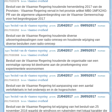
vlaamse overheid
2017020379
bron
Besluit van de Vlaamse Regering houdende herverdeling 2017 van de
Provisies - Vlaamse Regering vervat in het provisie artikel MB0-1MFX2AG-
PR van de algemene uitgavenbegroting van de Vlaamse Gemeenschap
voor het begrotingsjaar 2017
besluit van de vlaamse regering
21/04/2017
09/05/2017
type
prom.
pub.
numac
vlaamse overheid
2017030262
bron
Besluit van de Vlaamse Regering houdende diverse
uitvoeringsbepalingen over radio-omroep en houdende wijziging van
diverse besluiten over radio-omroep
besluit van de vlaamse regering
21/04/2017
29/05/2017
type
prom.
pub.
numac
vlaamse overheid
2017030368
bron
Besluit van de Vlaamse Regering houdende de organisatie van een
eenmalige oproep tot deelname aan de proefomgeving voor
experimentele woonvormen
besluit van de vlaamse regering
21/04/2017
30/05/2017
type
prom.
pub.
numac
vlaamse overheid
2017040315
bron
Besluit van de Vlaamse Regering tot aanpassing van een aantal
verlofstelsels in het onderwijs en in de hogescholen
besluit van de vlaamse regering
21/04/2017
26/05/2017
type
prom.
pub.
numac
vlaamse overheid
2017040326
bron
Besluit van de Vlaamse Regering tot wijziging van het besluit van 25
november 2016 waarbij de windhoos en rukwinden met lokaal karakter die