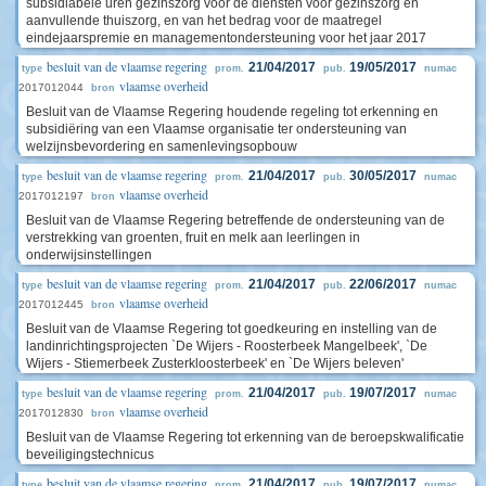
subsidiabele uren gezinszorg voor de diensten voor gezinszorg en
aanvullende thuiszorg, en van het bedrag voor de maatregel
eindejaarspremie en managementondersteuning voor het jaar 2017
besluit van de vlaamse regering
21/04/2017
19/05/2017
type
prom.
pub.
numac
vlaamse overheid
2017012044
bron
Besluit van de Vlaamse Regering houdende regeling tot erkenning en
subsidiëring van een Vlaamse organisatie ter ondersteuning van
welzijnsbevordering en samenlevingsopbouw
besluit van de vlaamse regering
21/04/2017
30/05/2017
type
prom.
pub.
numac
vlaamse overheid
2017012197
bron
Besluit van de Vlaamse Regering betreffende de ondersteuning van de
verstrekking van groenten, fruit en melk aan leerlingen in
onderwijsinstellingen
besluit van de vlaamse regering
21/04/2017
22/06/2017
type
prom.
pub.
numac
vlaamse overheid
2017012445
bron
Besluit van de Vlaamse Regering tot goedkeuring en instelling van de
landinrichtingsprojecten `De Wijers - Roosterbeek Mangelbeek', `De
Wijers - Stiemerbeek Zusterkloosterbeek' en `De Wijers beleven'
besluit van de vlaamse regering
21/04/2017
19/07/2017
type
prom.
pub.
numac
vlaamse overheid
2017012830
bron
Besluit van de Vlaamse Regering tot erkenning van de beroepskwalificatie
beveiligingstechnicus
besluit van de vlaamse regering
21/04/2017
19/07/2017
type
prom.
pub.
numac