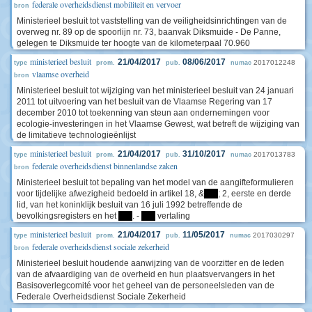
federale overheidsdienst mobiliteit en vervoer
bron
Ministerieel besluit tot vaststelling van de veiligheidsinrichtingen van de
overweg nr. 89 op de spoorlijn nr. 73, baanvak Diksmuide - De Panne,
gelegen te Diksmuide ter hoogte van de kilometerpaal 70.960
ministerieel besluit
21/04/2017
08/06/2017
2017012248
type
prom.
pub.
numac
vlaamse overheid
bron
Ministerieel besluit tot wijziging van het ministerieel besluit van 24 januari
2011 tot uitvoering van het besluit van de Vlaamse Regering van 17
december 2010 tot toekenning van steun aan ondernemingen voor
ecologie-investeringen in het Vlaamse Gewest, wat betreft de wijziging van
de limitatieve technologieënlijst
ministerieel besluit
21/04/2017
31/10/2017
2017013783
type
prom.
pub.
numac
federale overheidsdienst binnenlandse zaken
bron
Ministerieel besluit tot bepaling van het model van de aangifteformulieren
voor tijdelijke afwezigheid bedoeld in artikel 18, &
****
; 2, eerste en derde
lid, van het koninklijk besluit van 16 juli 1992 betreffende de
bevolkingsregisters en het
****
. -
****
vertaling
ministerieel besluit
21/04/2017
11/05/2017
2017030297
type
prom.
pub.
numac
federale overheidsdienst sociale zekerheid
bron
Ministerieel besluit houdende aanwijzing van de voorzitter en de leden
van de afvaardiging van de overheid en hun plaatsvervangers in het
Basisoverlegcomité voor het geheel van de personeelsleden van de
Federale Overheidsdienst Sociale Zekerheid