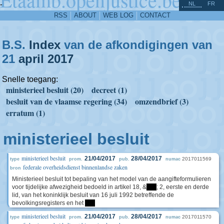
^
-
NL
FR
RSS
ABOUT
WEB LOG
CONTACT
B.S.
Index
van de afkondigingen van
21
april
2017
Snelle toegang:
ministerieel besluit (20)
decreet (1)
besluit van de vlaamse regering (34)
omzendbrief (3)
erratum (1)
ministerieel besluit
ministerieel besluit
21/04/2017
28/04/2017
2017011569
type
prom.
pub.
numac
federale overheidsdienst binnenlandse zaken
bron
Ministerieel besluit tot bepaling van het model van de aangifteformulieren
voor tijdelijke afwezigheid bedoeld in artikel 18, &
****
; 2, eerste en derde
lid, van het koninklijk besluit van 16 juli 1992 betreffende de
bevolkingsregisters en het
****
ministerieel besluit
21/04/2017
28/04/2017
2017011570
type
prom.
pub.
numac