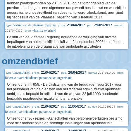
hebben plaatsgevonden op 23 juni 2016 op het grondgebied van de
provincie Limburg als een algemene ramp wordt beschouwd en waarbij de
geografische uitgestrektheid van deze ramp wordt afgebakend, gewijzigd
bij het besluit van de Vlaamse Regering van 3 februari 2017
besluit van de vlaamse regering
21/04/2017
29/05/2017
type
prom.
pub.
numac
vlaamse overheid
2017040330
bron
Besluit van de Vlaamse Regering houdende de wijziging van diverse
bepalingen van het koninklijk besluit van 24 september 2006 betreffende
de uitoefening en de organisatie van ambulante activiteiten
omzendbrief
omzendbrief
21/04/2017
26/04/2017
2017011490
type
prom.
pub.
numac
bron
federale overheidsdienst personeel en organisatie
Omzendbrief nr. 658. - De vaststelling van de brugdagen voor 2017 voor
het personeel van de diensten van het federaal administratief openbaar
ambt, zoals bepaald in artikel 1 van de wet van 22 juli 1993 houdende
bepaalde maatregelen inzake ambtenarenzaken
omzendbrief
21/04/2017
11/05/2017
2017030304
type
prom.
pub.
numac
bron
federale overheidsdienst personeel en organisatie
Omzendbrief 307sexies. - Aanschaffen van personenvoertuigen bestemd
voor de Staatsdiensten en sommige instellingen van openbaar nut
omzendbrief