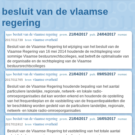
besluit van de vlaamse
regering
besluit van de vlaamse regering
21/04/2017
24/04/2017
type
prom.
pub.
numac
vlaamse overheid
2017011739
bron
Besluit van de Vlaamse Regering tot wijziging van het besluit van de
Vlaamse Regering van 16 mei 2014 houdende de rechtspleging voor
sommige Vlaamse bestuursrechtscolleges, wat betreft de optimalisatie van
de organisatie en de rechtspleging van de Vlaamse
bestuursrechtscolleges
besluit van de vlaamse regering
21/04/2017
09/05/2017
type
prom.
pub.
numac
vlaamse overheid
2017011765
bron
Besluit van de Vlaamse Regering houdende bepaling van het aantal
particuliere landelijke, regionale, netwerk- en lokale radio-
omroeporganisaties dat kan worden erkend en houdende de opstelling
van het frequentieplan en de vaststelling van de frequentiepakketten die
ter beschikking worden gesteld van de particuliere landelijke, regionale,
netwerk- en lokale radio-omroeporganisaties
besluit van de vlaamse regering
21/04/2017
16/05/2017
type
prom.
pub.
numac
vlaamse overheid
2017011912
bron
Besluit van de Vlaamse Regering tot vaststelling van het totale aantal