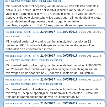
federale overheidsdienst binnenlandse zaken
bron
Ministerieel besluit tot bepaling van de modellen van attesten bedoeld in
artikel 3, § 1, eerste lid, van het koninklijk besluit van 5 juni 2004 tot
vaststelling van het stelsel van de rechten tot inzage en verbetering van de
gegevens die op elektronische wijze opgeslagen zijn op de identiteitskaart
en van de informatiegegevens die zijn opgenomen in de
bevolkingsregisters of in het Rijksregister van de natuurlijke personen
ministerieel besluit
21/04/2017
28/04/2017
2017011785
type
prom.
pub.
numac
vlaamse overheid
bron
Ministerieel besluit tot wijziging van het ministerieel besluit van 22
december 2016 houdende tijdelijke aanvullende maatregelen tot het
behoud van de visbestanden in zee
ministerieel besluit
21/04/2017
09/05/2017
2017011876
type
prom.
pub.
numac
federale overheidsdienst mobiliteit en vervoer
bron
Ministerieel besluit tot wijziging van het ministerieel besluit nr. A/98006/73
van 26 maart 1998 met betrekking tot de veiligheidsinrichtingen aan de
overwegen op de spoorlijn nr. 73, baanvak Lichtervelde - Diksmuide
ministerieel besluit
21/04/2017
09/05/2017
2017011875
type
prom.
pub.
numac
federale overheidsdienst mobiliteit en vervoer
bron
Ministerieel besluit tot vaststelling van de veiligheidsinrichtingen van de
overweg nr. 55 op de spoorlijn nr. 73, baanvak Lichtervelde - Diksmuide,
gelegen te Kortemark ter hoogte van de kilometerpaal 56.183
ministerieel besluit
21/04/2017
09/05/2017
2017011878
type
prom.
pub.
numac