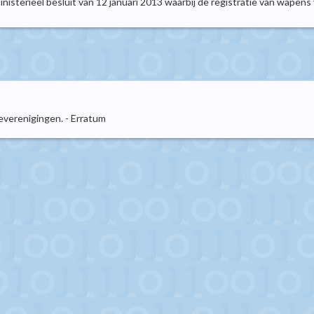
 ministerieel besluit van 12 januari 2013 waarbij de registratie van wap
everenigingen. - Erratum