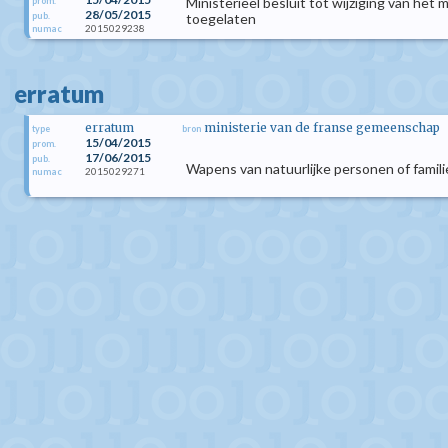
Ministerieel besluit tot wijziging van het
prom.
28/05/2015
pub.
toegelaten
2015029238
numac
erratum
erratum
ministerie van de franse gemeenschap
type
bron
15/04/2015
prom.
17/06/2015
pub.
Wapens van natuurlijke personen of famili
2015029271
numac