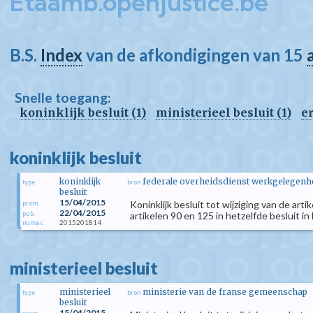
Etaamb.openjustice.be
B.S.
Index
van de afkondigingen van 15
Snelle toegang:
koninklijk besluit (1)
ministerieel besluit (1)
e
koninklijk besluit
koninklijk
federale overheidsdienst werkgelegenhei
type
bron
besluit
15/04/2015
Koninklijk besluit tot wijziging van de a
prom.
22/04/2015
pub.
artikelen 90 en 125 in hetzelfde besluit i
2015201814
numac
ministerieel besluit
ministerieel
ministerie van de franse gemeenschap
type
bron
besluit
15/04/2015