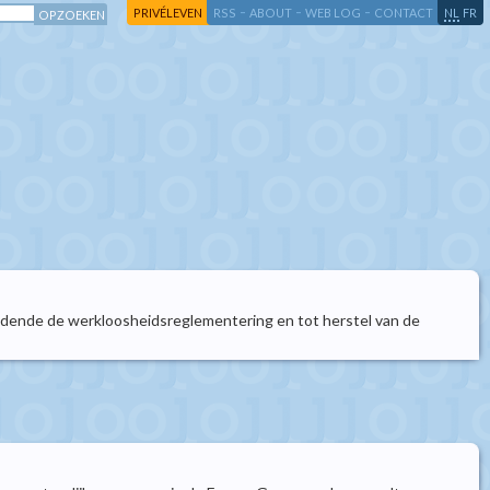
-
-
-
-
PRIVÉLEVEN
RSS
ABOUT
WEB LOG
CONTACT
NL
FR
 houdende de werkloosheidsreglementering en tot herstel van de