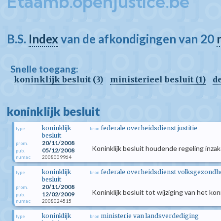
Etaamb.openjustice.be
B.S.
Index
van de afkondigingen van 20
Snelle toegang:
koninklijk besluit (3)
ministerieel besluit (1)
de
koninklijk besluit
koninklijk
federale overheidsdienst justitie
type
bron
besluit
20/11/2008
prom.
Koninklijk besluit houdende regeling inza
05/12/2008
pub.
2008009964
numac
koninklijk
federale overheidsdienst volksgezondhei
type
bron
besluit
20/11/2008
prom.
Koninklijk besluit tot wijziging van het k
12/02/2009
pub.
2008024515
numac
koninklijk
ministerie van landsverdediging
type
bron