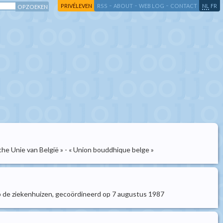
-
-
-
-
PRIVÉLEVEN
RSS
ABOUT
WEB LOG
CONTACT
NL
FR
he Unie van België » - « Union bouddhique belge »
t op de ziekenhuizen, gecoördineerd op 7 augustus 1987