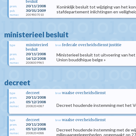
besluit
20/11/2008
Koninklijk besluit tot wijziging van het k
prom.
30/01/2009
pub.
stafdepartement inlichtingen en veilighei
2009007010
numac
ministerieel besluit
ministerieel
federale overheidsdienst justitie
type
bron
besluit
20/11/2008
Ministerieel besluit tot uitvoering van he
prom.
16/12/2008
pub.
Union bouddhique belge »
2008009965
numac
decreet
decreet
waalse overheidsdienst
type
bron
20/11/2008
prom.
05/12/2008
pub.
Decreet houdende instemming met het Ver
2008204387
numac
decreet
waalse overheidsdienst
type
bron
20/11/2008
prom.
05/12/2008
Decreet houdende instemming met de wijzig
pub.
2008204388
numac
milieuaangelegenheden, opgemaakt op 27