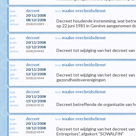
decreet
waalse overheidsdienst
type
bron
20/11/2008
prom.
08/12/2008
Decreet houdende instemming, wat betref
pub.
2008204389
numac
op 22 juni 1981 in Genève aangenomen do
decreet
waalse overheidsdienst
type
bron
20/11/2008
prom.
12/12/2008
pub.
Decreet tot wijziging van het decreet va
2008204443
numac
decreet
waalse overheidsdienst
type
bron
20/11/2008
prom.
12/12/2008
Decreet tot wijziging van het decreet v
pub.
2008204444
numac
gezondheidsverenigingen
decreet
waalse overheidsdienst
type
bron
20/11/2008
prom.
15/12/2008
pub.
Decreet betreffende de organisatie van h
2008204510
numac
decreet
waalse overheidsdienst
type
bron
20/11/2008
prom.
18/12/2008
Decreet tot wijziging van het decreet va
pub.
2008204544
numac
Entreprises", afgekort "SOWALFIN"