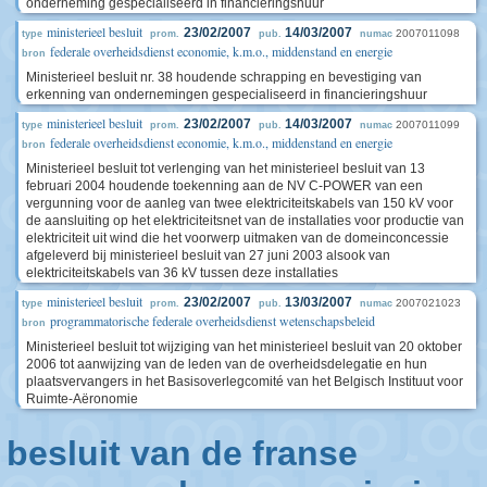
onderneming gespecialiseerd in financieringshuur
ministerieel besluit
23/02/2007
14/03/2007
2007011098
type
prom.
pub.
numac
federale overheidsdienst economie, k.m.o., middenstand en energie
bron
Ministerieel besluit nr. 38 houdende schrapping en bevestiging van
erkenning van ondernemingen gespecialiseerd in financieringshuur
ministerieel besluit
23/02/2007
14/03/2007
2007011099
type
prom.
pub.
numac
federale overheidsdienst economie, k.m.o., middenstand en energie
bron
Ministerieel besluit tot verlenging van het ministerieel besluit van 13
februari 2004 houdende toekenning aan de NV C-POWER van een
vergunning voor de aanleg van twee elektriciteitskabels van 150 kV voor
de aansluiting op het elektriciteitsnet van de installaties voor productie van
elektriciteit uit wind die het voorwerp uitmaken van de domeinconcessie
afgeleverd bij ministerieel besluit van 27 juni 2003 alsook van
elektriciteitskabels van 36 kV tussen deze installaties
ministerieel besluit
23/02/2007
13/03/2007
2007021023
type
prom.
pub.
numac
programmatorische federale overheidsdienst wetenschapsbeleid
bron
Ministerieel besluit tot wijziging van het ministerieel besluit van 20 oktober
2006 tot aanwijzing van de leden van de overheidsdelegatie en hun
plaatsvervangers in het Basisoverlegcomité van het Belgisch Instituut voor
Ruimte-Aëronomie
besluit van de franse