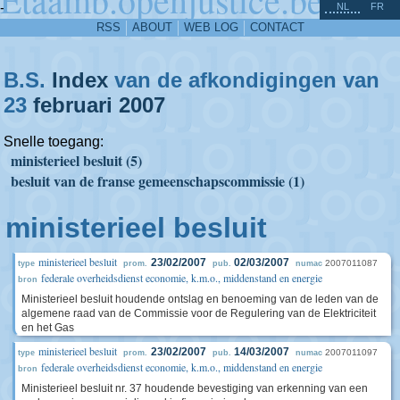
^
-
NL
FR
RSS
ABOUT
WEB LOG
CONTACT
B.S.
Index
van de afkondigingen van
23
februari
2007
Snelle toegang:
ministerieel besluit (5)
besluit van de franse gemeenschapscommissie (1)
ministerieel besluit
ministerieel besluit
23/02/2007
02/03/2007
2007011087
type
prom.
pub.
numac
federale overheidsdienst economie, k.m.o., middenstand en energie
bron
Ministerieel besluit houdende ontslag en benoeming van de leden van de
algemene raad van de Commissie voor de Regulering van de Elektriciteit
en het Gas
ministerieel besluit
23/02/2007
14/03/2007
2007011097
type
prom.
pub.
numac
federale overheidsdienst economie, k.m.o., middenstand en energie
bron
Ministerieel besluit nr. 37 houdende bevestiging van erkenning van een