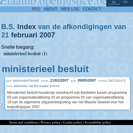
^
-
NL
FR
RSS
ABOUT
WEB LOG
CONTACT
B.S.
Index
van de afkondigingen van
21
februari
2007
Snelle toegang:
ministerieel besluit (1)
ministerieel besluit
ministerieel besluit
21/02/2007
09/05/2007
2007201472
type
prom.
pub.
numac
ministerie van het waalse gewest
bron
Ministerieel besluit houdende overdracht van kredieten tussen programma
09 van organisatieafdeling 30 en programma 05 van organisatieafdeling
19 van de algemene uitgavenbegroting van het Waalse Gewest voor het
begrotingsjaar 2007
Terms and conditions
|
Privacy policy
|
Cookie policy
|
Accessibility policy