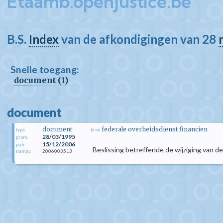
Etaamb.openjustice.be
B.S.
Index
van de afkondigingen van 28
Snelle toegang:
document (1)
document
document
federale overheidsdienst financien
type
bron
28/03/1995
prom.
15/12/2006
pub.
Beslissing betreffende de wijziging van d
2006003513
numac