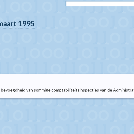
maart
1995
e bevoegdheid van sommige comptabiliteitsinspecties van de Administrat