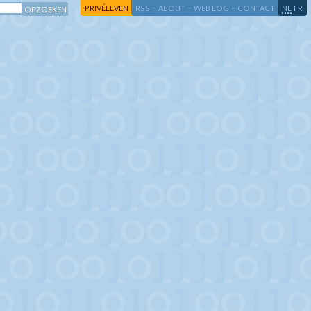
-
-
-
-
PRIVÉLEVEN
RSS
ABOUT
WEB LOG
CONTACT
NL
FR