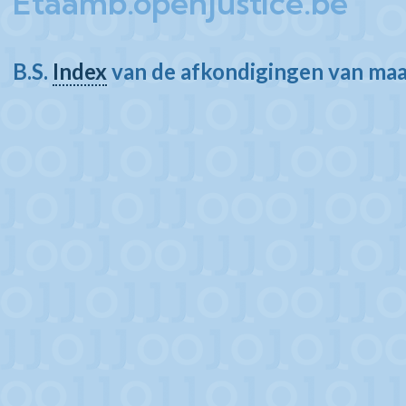
Etaamb.openjustice.be
B.S.
Index
van de afkondigingen van ma