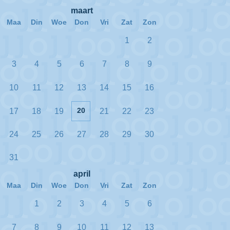
maart
Maa
Din
Woe
Don
Vri
Zat
Zon
1
2
3
4
5
6
7
8
9
10
11
12
13
14
15
16
20
17
18
19
21
22
23
24
25
26
27
28
29
30
31
april
Maa
Din
Woe
Don
Vri
Zat
Zon
1
2
3
4
5
6
7
8
9
10
11
12
13