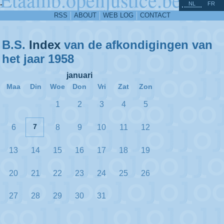
^
-
NL
FR
RSS
ABOUT
WEB LOG
CONTACT
B.S.
Index
van de afkondigingen van
het jaar 1958
januari
Maa
Din
Woe
Don
Vri
Zat
Zon
1
2
3
4
5
7
6
8
9
10
11
12
13
14
15
16
17
18
19
20
21
22
23
24
25
26
27
28
29
30
31