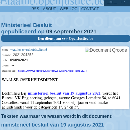
^
-
NL
FR
RSS
ABOUT
WEB LOG
CONTACT
Ministerieel Besluit
gepubliceerd op
09
september
2021
Een dienst van vzw OpenJustice.be
waalse overheidsdienst
bron
2021204252
numac
09/09/2021
pub.
--
prom.
staatsblad
https://www.ejustice.just.fgov.be/cgi/article_body(...)
WAALSE OVERHEIDSDIENST
ministerieel besluit van 19 augustus 2021
Leefmilieu Bij
wordt het
Bureau VK Engineering, gelegen, avenue Georges Lemaître 54, te 6041
Gosselies, vanaf 11 september 2021 voor vijf jaar erkend inzake
geluidshinder voor de categorieën 1°, 2° en 3°.
Teksten waarnaar verwezen wordt in dit document:
ministerieel besluit van 19 augustus 2021