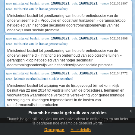
ministerieel besluit
19/08/2021
16/09/2021
2021021807
type
prom.
pub.
numac
ministerie van de franse gemeenschap
bron
Ministerieel besluit tot goedkeuring van het referentiedossier van de
onderwijseenheid « Productie en oogst van tuinzaden » gerangschikt op
het gebied van het hoger secundair doorstromingsonderwijs van het
onderwijs voor sociale promotie
ministerieel besluit
19/08/2021
16/09/2021
2021021808
type
prom.
pub.
numac
ministerie van de franse gemeenschap
bron
Ministerieel besluit tot goedkeuring van het referentiedossier van de
onderwijseenheid « Inrichting en onderhoud van ecologische tuinen »
gerangschikt op het gebied van het hoger secundair
doorstromingsonderwijs van het onderwijs voor sociale promotie
ministerieel besluit
19/08/2021
31/08/2021
2021042772
type
prom.
pub.
numac
federale overheidsdienst sociale zekerheid
bron
Ministerieel besluit tot wijziging van de lijst gevoegd bij het koninklijk
besluit van 22 mei 2014 tot vaststelling van de procedures, termijnen en
voorwaarden waaronder de verplichte verzekering voor geneeskundige
verzorging en uitkeringen tegemoetkomt in de kosten van
radiofarmaceutische producten
x
Etaamb.be maakt gebruik van cookies
Etaamb.be gebruikt cookies om uw taalvoorkeur te onthouden en om beter
Terms and conditions
|
Privacy policy
|
Cookie policy
|
Accessibility policy
te begrijpen hoe etaamb.be gebruikt wordt.
Doorgaan
Meer details