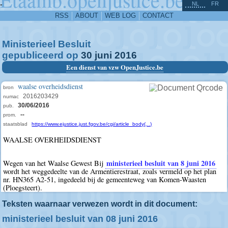
^
-
NL
FR
RSS
ABOUT
WEB LOG
CONTACT
Ministerieel Besluit
gepubliceerd op
30
juni
2016
Een dienst van vzw OpenJustice.be
waalse overheidsdienst
bron
2016203429
numac
30/06/2016
pub.
--
prom.
staatsblad
https://www.ejustice.just.fgov.be/cgi/article_body(...)
WAALSE OVERHEIDSDIENST
ministerieel besluit van 8 juni 2016
Wegen van het Waalse Gewest Bij
wordt het weggedeelte van de Armentierestraat, zoals vermeld op het plan
nr. HN365 A2-51, ingedeeld bij de gemeenteweg van Komen-Waasten
(Ploegsteert).
Teksten waarnaar verwezen wordt in dit document:
ministerieel besluit van 08 juni 2016