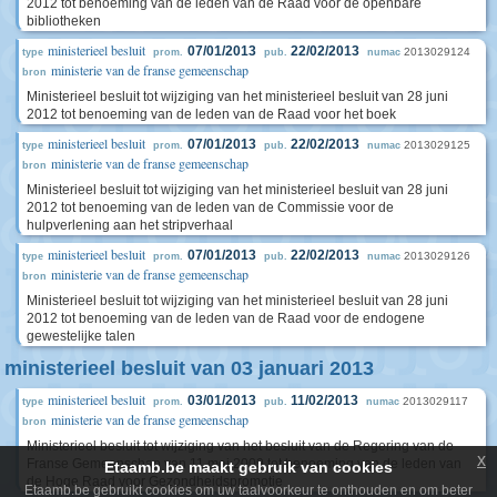
2012 tot benoeming van de leden van de Raad voor de openbare
bibliotheken
ministerieel besluit
07/01/2013
22/02/2013
2013029124
type
prom.
pub.
numac
ministerie van de franse gemeenschap
bron
Ministerieel besluit tot wijziging van het ministerieel besluit van 28 juni
2012 tot benoeming van de leden van de Raad voor het boek
ministerieel besluit
07/01/2013
22/02/2013
2013029125
type
prom.
pub.
numac
ministerie van de franse gemeenschap
bron
Ministerieel besluit tot wijziging van het ministerieel besluit van 28 juni
2012 tot benoeming van de leden van de Commissie voor de
hulpverlening aan het stripverhaal
ministerieel besluit
07/01/2013
22/02/2013
2013029126
type
prom.
pub.
numac
ministerie van de franse gemeenschap
bron
Ministerieel besluit tot wijziging van het ministerieel besluit van 28 juni
2012 tot benoeming van de leden van de Raad voor de endogene
gewestelijke talen
ministerieel besluit van 03 januari 2013
ministerieel besluit
03/01/2013
11/02/2013
2013029117
type
prom.
pub.
numac
ministerie van de franse gemeenschap
bron
Ministerieel besluit tot wijziging van het besluit van de Regering van de
x
Franse Gemeenschap van 11 mei 2009 tot benoeming van de leden van
Etaamb.be maakt gebruik van cookies
de Hoge Raad voor Gezondheidspromotie
Etaamb.be gebruikt cookies om uw taalvoorkeur te onthouden en om beter