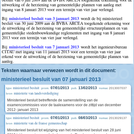
uitwerking of de herziening van gemeentelijke plannen van aanleg met
ingang van 8 januari 2013 voor een termijn van vier jaar verlengd.
ministerieel besluit van 3 januari 2013
Bij
wordt de bij ministerieel
besluit van 30 juni 2009 aan de BVBA ARCEA toegekende erkenning voor
de uitwerking of de herziening van gemeentelijke structuurplannen en van
gemeentelijke stedenbouwkundige reglementen met ingang van 8 januari
2013 voor een termijn van vier jaar verlengd.
ministerieel besluit van 7 januari 2013
Bij
wordt het ingenieursbureau
CITAU met ingang van 11 januari 2013 voor een termijn van vier jaar
erkend voor de uitwerking of de herziening van gemeentelijke plannen van
aanleg.
Teksten waarnaar verwezen wordt in dit document:
ministerieel besluit van 07 januari 2013
ministerieel besluit
07/01/2013
13/02/2013
2013007037
type
prom.
pub.
numac
ministerie van landsverdediging
bron
Ministerieel besluit betreffende de samenstelling van de
examencommissies voor de taalexamens voor de zittijd van december
2012- januari 2013
ministerieel besluit
07/01/2013
08/03/2013
2013029137
type
prom.
pub.
numac
ministerie van de franse gemeenschap
bron
Ministerieel besluit tot wijziging van het ministerieel besluit van 28 juni