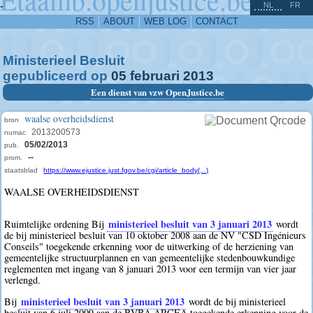
^
-
NL
FR
RSS
ABOUT
WEB LOG
CONTACT
Ministerieel Besluit
gepubliceerd op
05
februari
2013
Een dienst van vzw OpenJustice.be
waalse overheidsdienst
bron
2013200573
numac
05/02/2013
pub.
--
prom.
staatsblad
https://www.ejustice.just.fgov.be/cgi/article_body(...)
WAALSE OVERHEIDSDIENST
ministerieel besluit van 3 januari 2013
Ruimtelijke ordening Bij
wordt
de bij ministerieel besluit van 10 oktober 2008 aan de NV "CSD Ingénieurs
Conseils" toegekende erkenning voor de uitwerking of de herziening van
gemeentelijke structuurplannen en van gemeentelijke stedenbouwkundige
reglementen met ingang van 8 januari 2013 voor een termijn van vier jaar
verlengd.
ministerieel besluit van 3 januari 2013
Bij
wordt de bij ministerieel
besluit van 6 juli 2009 aan de BVBA ARCEA toegekende erkenning voor de