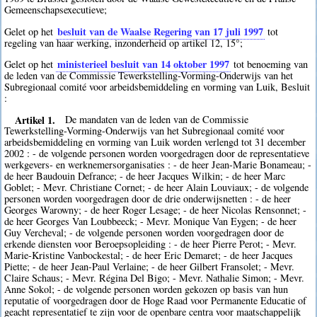
Gemeenschapsexecutieve;
besluit van de Waalse Regering van 17 juli 1997
Gelet op het
tot
regeling van haar werking, inzonderheid op artikel 12, 15°;
ministerieel besluit van 14 oktober 1997
Gelet op het
tot benoeming van
de leden van de Commissie Tewerkstelling-Vorming-Onderwijs van het
Subregionaal comité voor arbeidsbemiddeling en vorming van Luik, Besluit
:
Artikel 1.
De mandaten van de leden van de Commissie
Tewerkstelling-Vorming-Onderwijs van het Subregionaal comité voor
arbeidsbemiddeling en vorming van Luik worden verlengd tot 31 december
2002 : - de volgende personen worden voorgedragen door de representatieve
werkgevers- en werknemersorganisaties : - de heer Jean-Marie Bonameau; -
de heer Baudouin Defrance; - de heer Jacques Wilkin; - de heer Marc
Goblet; - Mevr. Christiane Cornet; - de heer Alain Louviaux; - de volgende
personen worden voorgedragen door de drie onderwijsnetten : - de heer
Georges Warowny; - de heer Roger Lesage; - de heer Nicolas Rensonnet; -
de heer Georges Van Loubbeeck; - Mevr. Monique Van Eygen; - de heer
Guy Vercheval; - de volgende personen worden voorgedragen door de
erkende diensten voor Beroepsopleiding : - de heer Pierre Perot; - Mevr.
Marie-Kristine Vanbockestal; - de heer Eric Demaret; - de heer Jacques
Piette; - de heer Jean-Paul Verlaine; - de heer Gilbert Fransolet; - Mevr.
Claire Schaus; - Mevr. Régina Del Bigo; - Mevr. Nathalie Simon; - Mevr.
Anne Sokol; - de volgende personen worden gekozen op basis van hun
reputatie of voorgedragen door de Hoge Raad voor Permanente Educatie of
geacht representatief te zijn voor de openbare centra voor maatschappelijk