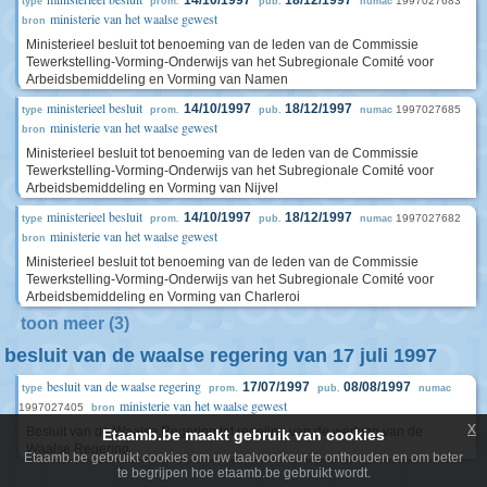
14/10/1997
18/12/1997
1997027683
type
prom.
pub.
numac
ministerie van het waalse gewest
bron
Ministerieel besluit tot benoeming van de leden van de Commissie
Tewerkstelling-Vorming-Onderwijs van het Subregionale Comité voor
Arbeidsbemiddeling en Vorming van Namen
ministerieel besluit
14/10/1997
18/12/1997
1997027685
type
prom.
pub.
numac
ministerie van het waalse gewest
bron
Ministerieel besluit tot benoeming van de leden van de Commissie
Tewerkstelling-Vorming-Onderwijs van het Subregionale Comité voor
Arbeidsbemiddeling en Vorming van Nijvel
ministerieel besluit
14/10/1997
18/12/1997
1997027682
type
prom.
pub.
numac
ministerie van het waalse gewest
bron
Ministerieel besluit tot benoeming van de leden van de Commissie
Tewerkstelling-Vorming-Onderwijs van het Subregionale Comité voor
Arbeidsbemiddeling en Vorming van Charleroi
toon meer (3)
besluit van de waalse regering van 17 juli 1997
besluit van de waalse regering
17/07/1997
08/08/1997
type
prom.
pub.
numac
ministerie van het waalse gewest
1997027405
bron
x
Besluit van de Waalse Regering tot regeling van de werking van de
Etaamb.be maakt gebruik van cookies
Waalse Regering
Etaamb.be gebruikt cookies om uw taalvoorkeur te onthouden en om beter
te begrijpen hoe etaamb.be gebruikt wordt.