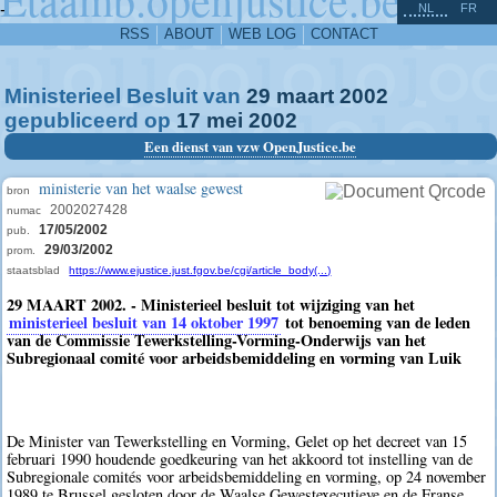
^
-
NL
FR
RSS
ABOUT
WEB LOG
CONTACT
Ministerieel Besluit van
29
maart
2002
gepubliceerd op
17
mei
2002
Een dienst van vzw OpenJustice.be
ministerie van het waalse gewest
bron
2002027428
numac
17/05/2002
pub.
29/03/2002
prom.
staatsblad
https://www.ejustice.just.fgov.be/cgi/article_body(...)
29 MAART 2002. - Ministerieel besluit tot wijziging van het
ministerieel besluit van 14 oktober 1997
tot benoeming van de leden
van de Commissie Tewerkstelling-Vorming-Onderwijs van het
Subregionaal comité voor arbeidsbemiddeling en vorming van Luik
De Minister van Tewerkstelling en Vorming, Gelet op het decreet van 15
februari 1990 houdende goedkeuring van het akkoord tot instelling van de
Subregionale comités voor arbeidsbemiddeling en vorming, op 24 november
1989 te Brussel gesloten door de Waalse Gewestexecutieve en de Franse