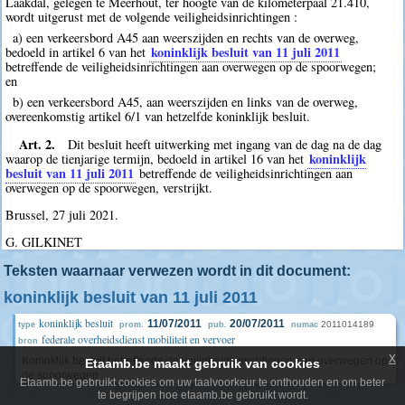
Laakdal, gelegen te Meerhout, ter hoogte van de kilometerpaal 21.410,
wordt uitgerust met de volgende veiligheidsinrichtingen :
a) een verkeersbord A45 aan weerszijden en rechts van de overweg,
koninklijk besluit van 11 juli 2011
bedoeld in artikel 6 van het
betreffende de veiligheidsinrichtingen aan overwegen op de spoorwegen;
en
b) een verkeersbord A45, aan weerszijden en links van de overweg,
overeenkomstig artikel 6/1 van hetzelfde koninklijk besluit.
Art. 2.
Dit besluit heeft uitwerking met ingang van de dag na de dag
koninklijk
waarop de tienjarige termijn, bedoeld in artikel 16 van het
besluit van 11 juli 2011
betreffende de veiligheidsinrichtingen aan
overwegen op de spoorwegen, verstrijkt.
Brussel, 27 juli 2021.
G. GILKINET
Teksten waarnaar verwezen wordt in dit document:
koninklijk besluit van 11 juli 2011
koninklijk besluit
11/07/2011
20/07/2011
2011014189
type
prom.
pub.
numac
federale overheidsdienst mobiliteit en vervoer
bron
x
Koninklijk besluit betreffende de veiligheidsinrichtingen aan overwegen op
Etaamb.be maakt gebruik van cookies
de spoorwegen
Etaamb.be gebruikt cookies om uw taalvoorkeur te onthouden en om beter
te begrijpen hoe etaamb.be gebruikt wordt.