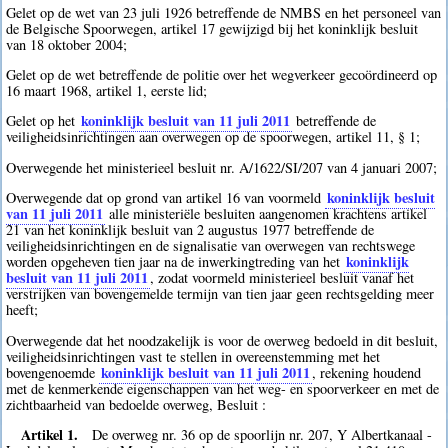
Gelet op de wet van 23 juli 1926 betreffende de NMBS en het personeel van
de Belgische Spoorwegen, artikel 17 gewijzigd bij het koninklijk besluit
van 18 oktober 2004;
Gelet op de wet betreffende de politie over het wegverkeer gecoördineerd op
16 maart 1968, artikel 1, eerste lid;
koninklijk besluit van 11 juli 2011
Gelet op het
betreffende de
veiligheidsinrichtingen aan overwegen op de spoorwegen, artikel 11, § 1;
Overwegende het ministerieel besluit nr. A/1622/SI/207 van 4 januari 2007;
koninklijk besluit
Overwegende dat op grond van artikel 16 van voormeld
van 11 juli 2011
alle ministeriële besluiten aangenomen krachtens artikel
21 van het koninklijk besluit van 2 augustus 1977 betreffende de
veiligheidsinrichtingen en de signalisatie van overwegen van rechtswege
koninklijk
worden opgeheven tien jaar na de inwerkingtreding van het
besluit van 11 juli 2011
, zodat voormeld ministerieel besluit vanaf het
verstrijken van bovengemelde termijn van tien jaar geen rechtsgelding meer
heeft;
Overwegende dat het noodzakelijk is voor de overweg bedoeld in dit besluit,
veiligheidsinrichtingen vast te stellen in overeenstemming met het
koninklijk besluit van 11 juli 2011
bovengenoemde
, rekening houdend
met de kenmerkende eigenschappen van het weg- en spoorverkeer en met de
zichtbaarheid van bedoelde overweg, Besluit :
Artikel 1.
De overweg nr. 36 op de spoorlijn nr. 207, Y Albertkanaal -