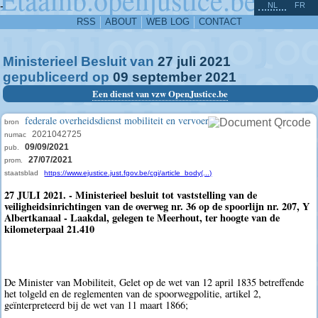
^
-
NL
FR
RSS
ABOUT
WEB LOG
CONTACT
Ministerieel Besluit van
27
juli
2021
gepubliceerd op
09
september
2021
Een dienst van vzw OpenJustice.be
federale overheidsdienst mobiliteit en vervoer
bron
2021042725
numac
09/09/2021
pub.
27/07/2021
prom.
staatsblad
https://www.ejustice.just.fgov.be/cgi/article_body(...)
27 JULI 2021. - Ministerieel besluit tot vaststelling van de
veiligheidsinrichtingen van de overweg nr. 36 op de spoorlijn nr. 207, Y
Albertkanaal - Laakdal, gelegen te Meerhout, ter hoogte van de
kilometerpaal 21.410
De Minister van Mobiliteit, Gelet op de wet van 12 april 1835 betreffende
het tolgeld en de reglementen van de spoorwegpolitie, artikel 2,
geïnterpreteerd bij de wet van 11 maart 1866;