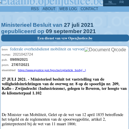
^
-
NL
FR
RSS
ABOUT
WEB LOG
CONTACT
Ministerieel Besluit van
27
juli
2021
gepubliceerd op
09
september
2021
Een dienst van vzw OpenJustice.be
federale overheidsdienst mobiliteit en vervoer
bron
2021042724
numac
09/09/2021
pub.
27/07/2021
prom.
staatsblad
https://www.ejustice.just.fgov.be/cgi/article_body(...)
27 JULI 2021. - Ministerieel besluit tot vaststelling van de
veiligheidsinrichtingen van de overweg nr. 8 op de spoorlijn nr. 209,
Kallo - Zwijndrecht (Industriezone), gelegen te Beveren, ter hoogte van
de kilometerpaal 1.102
De Minister van Mobiliteit, Gelet op de wet van 12 april 1835 betreffende
het tolgeld en de reglementen van de spoorwegpolitie, artikel 2,
geïnterpreteerd bij de wet van 11 maart 1866;