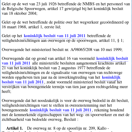
Gelet op de wet van 23 juli 1926 betreffende de NMBS en het personeel van
de Belgische Spoorwegen, artikel 17 gewijzigd bij het koninklijk besluit
van 18 oktober 2004;
Gelet op de wet betreffende de politie over het wegverkeer gecoördineerd op
16 maart 1968, artikel 1, eerste lid;
koninklijk besluit van 11 juli 2011
Gelet op het
betreffende de
veiligheidsinrichtingen aan overwegen op de spoorwegen, artikel 11, § 1;
Overwegende het ministerieel besluit nr. A/98065/208 van 10 mei 1999;
koninklijk besluit
Overwegende dat op grond van artikel 16 van voormeld
van 11 juli 2011
alle ministeriële besluiten aangenomen krachtens artikel
21 van het koninklijk besluit van 2 augustus 1977 betreffende de
veiligheidsinrichtingen en de signalisatie van overwegen van rechtswege
koninklijk
worden opgeheven tien jaar na de inwerkingtreding van het
besluit van 11 juli 2011
, zodat voormeld ministerieel besluit vanaf het
verstrijken van bovengemelde termijn van tien jaar geen rechtsgelding meer
heeft;
Overwegende dat het noodzakelijk is voor de overweg bedoeld in dit besluit,
veiligheidsinrichtingen vast te stellen in overeenstemming met het
koninklijk besluit van 11 juli 2011
bovengenoemde
, rekening houdend
met de kenmerkende eigenschappen van het weg- en spoorverkeer en met de
zichtbaarheid van bedoelde overweg, Besluit :
Artikel 1.
De overweg nr. 8 op de spoorlijn nr. 209, Kallo -