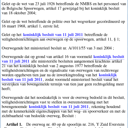
Gelet op de wet van 23 juli 1926 betreffende de NMBS en het personeel van
de Belgische Spoorwegen, artikel 17 gewijzigd bij het koninklijk besluit
van 18 oktober 2004;
Gelet op de wet betreffende de politie over het wegverkeer gecoördineerd op
16 maart 1968, artikel 1, eerste lid;
koninklijk besluit van 11 juli 2011
Gelet op het
betreffende de
veiligheidsinrichtingen aan overwegen op de spoorwegen, artikel 11, § 1;
Overwegende het ministerieel besluit nr. A/1011/55 van 3 mei 2004 ;
koninklijk besluit
Overwegende dat op grond van artikel 16 van voormeld
van 11 juli 2011
alle ministeriële besluiten aangenomen krachtens artikel
21 van het koninklijk besluit van 2 augustus 1977 betreffende de
veiligheidsinrichtingen en de signalisatie van overwegen van rechtswege
koninklijk
worden opgeheven tien jaar na de inwerkingtreding van het
besluit van 11 juli 2011
, zodat voormeld ministerieel besluit vanaf het
verstrijken van bovengemelde termijn van tien jaar geen rechtsgelding meer
heeft;
Overwegende dat het noodzakelijk is voor de overweg bedoeld in dit besluit,
veiligheidsinrichtingen vast te stellen in overeenstemming met het
koninklijk besluit van 11 juli 2011
bovengenoemde
, rekening houdend
met de kenmerkende eigenschappen van het weg- en spoorverkeer en met de
zichtbaarheid van bedoelde overweg, Besluit :
Artikel 1.
De overweg nr. 40 op de spoorlijn nr. 216, Y Zuid Everstein