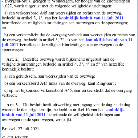
- Evergem-Sluis, gelegen te Wondelgem, ter hoogte van de kilometerpaal
1.027, wordt uitgerust met de volgende veiligheidsinrichtingen:
a) een verkeersbord A45 aan weerszijden en rechts van de overweg,
koninklijk besluit van 11 juli 2011
bedoeld in artikel 3, 1°, van het
betreffende de veiligheidsinrichtingen aan overwegen op de spoorwegen;
en
b) een verkeerslicht dat de overgang verbiedt aan weerszijden en rechts van
koninklijk besluit van 11
de overweg, bedoeld in artikel 3, 2°, a) van het
juli 2011
betreffende de veiligheidsinrichtingen aan overwegen op de
spoorwegen.
Art. 2.
Dezelfde overweg wordt bijkomend uitgerust met de
veiligheidsinrichtingen bedoeld in artikel 4, 3°, 4° en 5° van hetzelfde
koninklijk besluit:
a) een geluidssein, aan weerszijden van de overweg;
b) een verkeersbord A45 links van de overweg, kant Ringvaart ;
c) op het bijkomend verkeersbord A45, een verkeerslicht dat de overgang
verbiedt;
Art. 3.
Dit besluit heeft uitwerking met ingang van de dag na de dag
koninklijk
waarop de tienjarige termijn, bedoeld in artikel 16 van het
besluit van 11 juli 2011
betreffende de veiligheidsinrichtingen aan
overwegen op de spoorwegen, verstrijkt.
Brussel, 27 juli 2021.
G. GILKINET