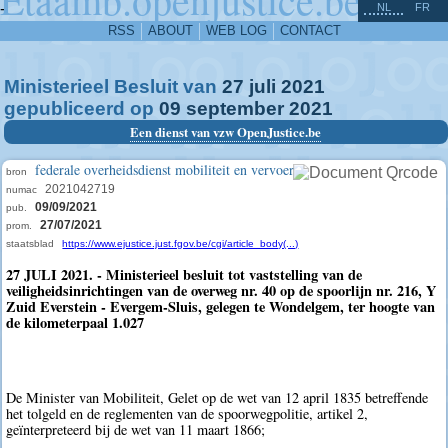
^
-
NL
FR
RSS
ABOUT
WEB LOG
CONTACT
Ministerieel Besluit van
27
juli
2021
gepubliceerd op
09
september
2021
Een dienst van vzw OpenJustice.be
federale overheidsdienst mobiliteit en vervoer
bron
2021042719
numac
09/09/2021
pub.
27/07/2021
prom.
staatsblad
https://www.ejustice.just.fgov.be/cgi/article_body(...)
27 JULI 2021. - Ministerieel besluit tot vaststelling van de
veiligheidsinrichtingen van de overweg nr. 40 op de spoorlijn nr. 216, Y
Zuid Everstein - Evergem-Sluis, gelegen te Wondelgem, ter hoogte van
de kilometerpaal 1.027
De Minister van Mobiliteit, Gelet op de wet van 12 april 1835 betreffende
het tolgeld en de reglementen van de spoorwegpolitie, artikel 2,
geïnterpreteerd bij de wet van 11 maart 1866;