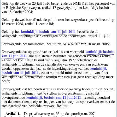
Gelet op de wet van 23 juli 1926 betreffende de NMBS en het personeel van
de Belgische Spoorwegen, artikel 17 gewijzigd bij het koninklijk besluit
van 18 oktober 2004;
Gelet op de wet betreffende de politie over het wegverkeer gecoördineerd op
16 maart 1968, artikel 1, eerste lid;
koninklijk besluit van 11 juli 2011
Gelet op het
betreffende de
veiligheidsinrichtingen aan overwegen op de spoorwegen, artikel 11, § 1;
Overwegende het ministerieel besluit nr. A/1407/207 van 10 maart 2006;
koninklijk besluit
Overwegende dat op grond van artikel 16 van voormeld
van 11 juli 2011
alle ministeriële besluiten aangenomen krachtens artikel
21 van het koninklijk besluit van 2 augustus 1977 betreffende de
veiligheidsinrichtingen en de signalisatie van overwegen van rechtswege
koninklijk
worden opgeheven tien jaar na de inwerkingtreding van het
besluit van 11 juli 2011
, zodat voormeld ministerieel besluit vanaf het
verstrijken van bovengemelde termijn van tien jaar geen rechtsgelding meer
heeft;
Overwegende dat het noodzakelijk is voor de overweg bedoeld in dit besluit,
veiligheidsinrichtingen vast te stellen in overeenstemming met het
koninklijk besluit van 11 juli 2011
bovengenoemde
, rekening houdend
met de kenmerkende eigenschappen van het weg- en spoorverkeer en met de
zichtbaarheid van bedoelde overweg, Besluit :
Artikel 1.
De privé-overweg nr. 33 op de spoorlijn nr. 207,