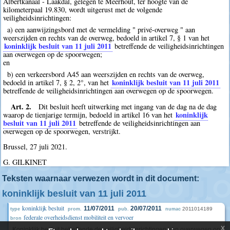
Albertkanaal - Laakdal, gelegen te Meerhout, ter hoogte van de
kilometerpaal 19.830, wordt uitgerust met de volgende
veiligheidsinrichtingen:
a) een aanwijzingsbord met de vermelding " privé-overweg " aan
weerszijden en rechts van de overweg, bedoeld in artikel 7, § 1 van het
koninklijk besluit van 11 juli 2011
betreffende de veiligheidsinrichtingen
aan overwegen op de spoorwegen;
en
b) een verkeersbord A45 aan weerszijden en rechts van de overweg,
koninklijk besluit van 11 juli 2011
bedoeld in artikel 7, § 2, 2°, van het
betreffende de veiligheidsinrichtingen aan overwegen op de spoorwegen.
Art. 2.
Dit besluit heeft uitwerking met ingang van de dag na de dag
koninklijk
waarop de tienjarige termijn, bedoeld in artikel 16 van het
besluit van 11 juli 2011
betreffende de veiligheidsinrichtingen aan
overwegen op de spoorwegen, verstrijkt.
Brussel, 27 juli 2021.
G. GILKINET
Teksten waarnaar verwezen wordt in dit document:
koninklijk besluit van 11 juli 2011
koninklijk besluit
11/07/2011
20/07/2011
2011014189
type
prom.
pub.
numac
federale overheidsdienst mobiliteit en vervoer
bron
x
Koninklijk besluit betreffende de veiligheidsinrichtingen aan overwegen op