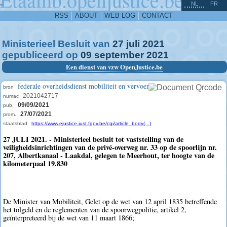
^
-
NL
FR
RSS
ABOUT
WEB LOG
CONTACT
Ministerieel Besluit van
27
juli
2021
gepubliceerd op
09
september
2021
Een dienst van vzw OpenJustice.be
federale overheidsdienst mobiliteit en vervoer
bron
2021042717
numac
09/09/2021
pub.
27/07/2021
prom.
staatsblad
https://www.ejustice.just.fgov.be/cgi/article_body(...)
27 JULI 2021. - Ministerieel besluit tot vaststelling van de
veiligheidsinrichtingen van de privé-overweg nr. 33 op de spoorlijn nr.
207, Albertkanaal - Laakdal, gelegen te Meerhout, ter hoogte van de
kilometerpaal 19.830
De Minister van Mobiliteit, Gelet op de wet van 12 april 1835 betreffende
het tolgeld en de reglementen van de spoorwegpolitie, artikel 2,
geïnterpreteerd bij de wet van 11 maart 1866;