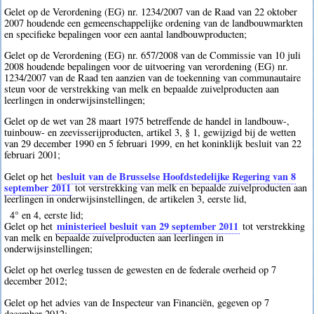
Gelet op de Verordening (EG) nr. 1234/2007 van de Raad van 22 oktober
2007 houdende een gemeenschappelijke ordening van de landbouwmarkten
en specifieke bepalingen voor een aantal landbouwproducten;
Gelet op de Verordening (EG) nr. 657/2008 van de Commissie van 10 juli
2008 houdende bepalingen voor de uitvoering van verordening (EG) nr.
1234/2007 van de Raad ten aanzien van de toekenning van communautaire
steun voor de verstrekking van melk en bepaalde zuivelproducten aan
leerlingen in onderwijsinstellingen;
Gelet op de wet van 28 maart 1975 betreffende de handel in landbouw-,
tuinbouw- en zeevisserijproducten, artikel 3, § 1, gewijzigd bij de wetten
van 29 december 1990 en 5 februari 1999, en het koninklijk besluit van 22
februari 2001;
besluit van de Brusselse Hoofdstedelijke Regering van 8
Gelet op het
september 2011
tot verstrekking van melk en bepaalde zuivelproducten aan
leerlingen in onderwijsinstellingen, de artikelen 3, eerste lid,
4° en 4, eerste lid;
ministerieel besluit van 29 september 2011
Gelet op het
tot verstrekking
van melk en bepaalde zuivelproducten aan leerlingen in
onderwijsinstellingen;
Gelet op het overleg tussen de gewesten en de federale overheid op 7
december 2012;
Gelet op het advies van de Inspecteur van Financiën, gegeven op 7
december 2012;