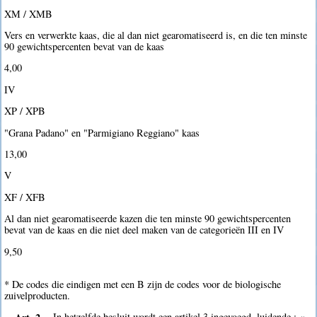
XM / XMB
Vers en verwerkte kaas, die al dan niet gearomatiseerd is, en die ten minste
90 gewichtspercenten bevat van de kaas
4,00 
IV
XP / XPB
"Grana Padano" en "Parmigiano Reggiano" kaas
13,00 
V
XF / XFB
Al dan niet gearomatiseerde kazen die ten minste 90 gewichtspercenten
bevat van de kaas en die niet deel maken van de categorieën III en IV
9,50 
* De codes die eindigen met een B zijn de codes voor de biologische
zuivelproducten.
Art. 2.
In hetzelfde besluit wordt een artikel 3 ingevoegd, luidende : «