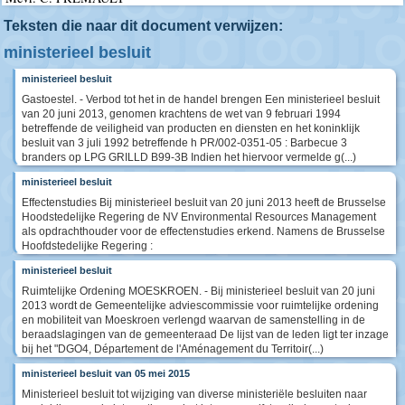
Teksten die naar dit document verwijzen:
ministerieel besluit
ministerieel besluit
Gastoestel. - Verbod tot het in de handel brengen Een ministerieel besluit
van 20 juni 2013, genomen krachtens de wet van 9 februari 1994
betreffende de veiligheid van producten en diensten en het koninklijk
besluit van 3 juli 1992 betreffende h PR/002-0351-05 : Barbecue 3
branders op LPG GRILLD B99-3B Indien het hiervoor vermelde g(...)
ministerieel besluit
Effectenstudies Bij ministerieel besluit van 20 juni 2013 heeft de Brusselse
Hoodstedelijke Regering de NV Environmental Resources Management
als opdrachthouder voor de effectenstudies erkend. Namens de Brusselse
Hoofdstedelijke Regering :
ministerieel besluit
Ruimtelijke Ordening MOESKROEN. - Bij ministerieel besluit van 20 juni
2013 wordt de Gemeentelijke adviescommissie voor ruimtelijke ordening
en mobiliteit van Moeskroen verlengd waarvan de samenstelling in de
beraadslagingen van de gemeenteraad De lijst van de leden ligt ter inzage
bij het "DGO4, Département de l'Aménagement du Territoir(...)
ministerieel besluit van 05 mei 2015
Ministerieel besluit tot wijziging van diverse ministeriële besluiten naar