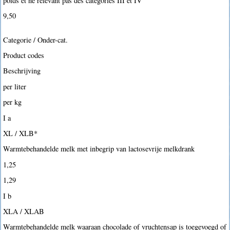
poids et ne relevant pas des catégories III et IV
9,50 
Categorie / Onder-cat.
Product codes
Beschrijving
per liter
per kg
I a
XL / XLB*
Warmtebehandelde melk met inbegrip van lactosevrije melkdrank
1,25 
1,29 
I b
XLA / XLAB
Warmtebehandelde melk waaraan chocolade of vruchtensap is toegevoegd of