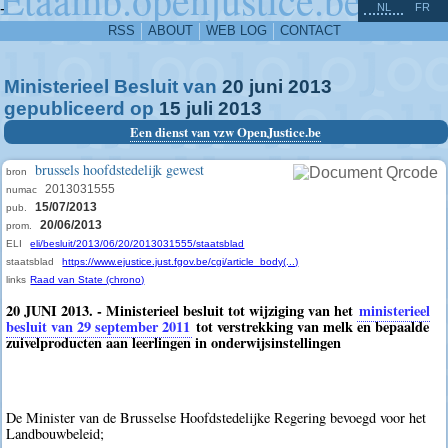
^
-
NL
FR
RSS
ABOUT
WEB LOG
CONTACT
Ministerieel Besluit van
20
juni
2013
gepubliceerd op
15
juli
2013
Een dienst van vzw OpenJustice.be
brussels hoofdstedelijk gewest
bron
2013031555
numac
15/07/2013
pub.
20/06/2013
prom.
ELI
eli/besluit/2013/06/20/2013031555/staatsblad
staatsblad
https://www.ejustice.just.fgov.be/cgi/article_body(...)
links
Raad van State (chrono)
20 JUNI 2013. - Ministerieel besluit tot wijziging van het
ministerieel
besluit van 29 september 2011
tot verstrekking van melk en bepaalde
zuivelproducten aan leerlingen in onderwijsinstellingen
De Minister van de Brusselse Hoofdstedelijke Regering bevoegd voor het
Landbouwbeleid;