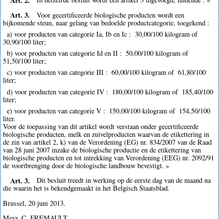
Art. 3.
Voor gecertificeerde biologische producten wordt een
bijkomende steun, naar gelang van bedoelde productcategorie, toegekend :
a) voor producten van categorie Ia, Ib en Ic :  30,00/100 kilogram of 
30,90/100 liter;
b) voor producten van categorie Id en II :  50,00/100 kilogram of 
51,50/100 liter;
c) voor producten van categorie III :  60,00/100 kilogram of  61,80/100
liter;
d) voor producten van categorie IV :  180,00/100 kilogram of  185,40/100
liter;
e) voor producten van categorie V :  150,00/100 kilogram of  154,50/100
liter.
Voor de toepassing van dit artikel wordt verstaan onder gecertificeerde
biologische producten, melk en zuivelproducten waarvan de etikettering in
de zin van artikel 2, k) van de Verordening (EG) nr. 834/2007 van de Raad
van 28 juni 2007 inzake de biologische productie en de etikettering van
biologische producten en tot intrekking van Verordening (EEG) nr. 2092/91
de voortbrenging door de biologische landbouw bevestigt. »
Art. 3.
Dit besluit treedt in werking op de eerste dag van de maand na
die waarin het is bekendgemaakt in het Belgisch Staatsblad.
Brussel, 20 juni 2013.
Mevr. C. FREMAULT