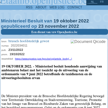
^
-
NL
FR
RSS
ABOUT
WEB LOG
CONTACT
Ministerieel Besluit van
19
oktober
2022
gepubliceerd op
23
november
2022
Een dienst van vzw OpenJustice.be
brussels hoofdstedelijk gewest
bron
2022034011
numac
23/11/2022
pub.
19/10/2022
prom.
staatsblad
https://www.ejustice.just.fgov.be/cgi/article_body(...)
19 OKTOBER 2022. - Ministerieel besluit houdende aanwijzing van
ambtenaren belast met het toezicht op de uitvoering van de
ordonnantie van 9 juni 2022 betreffende de taxidiensten en de
uitvoeringsbesluiten ervan
De Minister-president van de Brusselse Hoofdstedelijke Regering bevoegd
voor Territoriale Ontwikkeling en Stadsvernieuwing, Toerisme, Promotie
van het Imago van Brussel en Biculturele Zaken van gewestelijk Belang, en
het bezoldigd personenvervoer, Gelet op de ordonnantie van 9 juni 2022