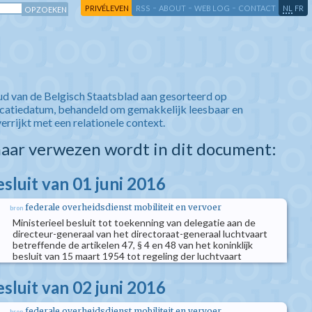
-
-
-
-
PRIVÉLEVEN
RSS
ABOUT
WEB LOG
CONTACT
NL
FR
ud van de Belgisch Staatsblad aan gesorteerd op
icatiedatum, behandeld om gemakkelijk leesbaar en
verrijkt met een relationele context.
aar verwezen wordt in dit document:
esluit van 01 juni 2016
federale overheidsdienst mobiliteit en vervoer
bron
Ministerieel besluit tot toekenning van delegatie aan de
directeur-generaal van het directoraat-generaal luchtvaart
betreffende de artikelen 47, § 4 en 48 van het koninklijk
besluit van 15 maart 1954 tot regeling der luchtvaart
esluit van 02 juni 2016
federale overheidsdienst mobiliteit en vervoer
bron