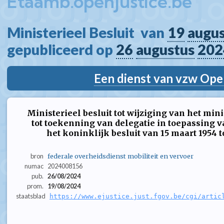
Etaamb.openjustice.be
Ministerieel Besluit  van 
19
augu
gepubliceerd op 
26
augustus
202
Een dienst van vzw Ope
Ministerieel besluit tot wijziging van het minis
tot toekenning van delegatie in toepassing va
het koninklijk besluit van 15 maart 1954 t
bron
federale overheidsdienst mobiliteit en vervoer
numac
2024008156
pub.
26/08/2024
prom.
19/08/2024
staatsblad
https://www.ejustice.just.fgov.be/cgi/artic