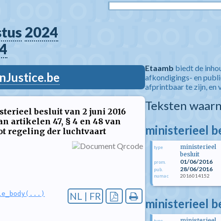
stus
2024
4
Etaamb
biedt de inho
nJustice.be
afkondigings- en publ
afprintbaar te zijn, en 
Teksten waarn
terieel besluit van 2 juni 2016
n artikelen 47, § 4 en 48 van
ministerieel b
ot regeling der luchtvaart
ministerieel
type
besluit
01/06/2016
prom.
28/06/2016
pub.
2016014152
numac
le_body(...)
NL | FR
ministerieel b
ministerieel
type