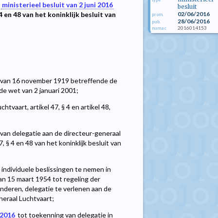
t
ministerieel besluit van 2 juni 2016
besluit
02/06/2016
 en 48 van het koninklijk besluit van
prom.
28/06/2016
pub.
2016014153
numac
t van 16 november 1919 betreffende de
 de wet van 2 januari 2001;
htvaart, artikel 47, § 4 en artikel 48,
van delegatie aan de directeur-generaal
 § 4 en 48 van het koninklijk besluit van
 individuele beslissingen te nemen in
 van 15 maart 1954 tot regeling der
anderen, delegatie te verlenen aan de
neraal Luchtvaart;
 2016
tot toekenning van delegatie in