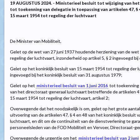
19 AUGUSTUS 2024. - Ministerieel besluit tot wijziging van he
tot toekenning van delegatie in toepassing van artikelen 47, § 4
15 maart 1954 tot regeling der luchtvaart
De Minister van Mobiliteit,
Gelet op de wet van 27 juni 1937 houdende herziening van de we
regeling der luchtvaart, inzonderheid op artikel 5, § 2 ingevoegd bij
Gelet op het koninklijk besluit van 15 maart 1954 tot regeling der luc
ingevoegd bij het koninklijk besluit van 31 augustus 1979;
Gelet op het
ministerieel besluit van 1 juni 2016
tot toekenning 
van het directoraat-generaal luchtvaart betreffende de artikelen 47,
15 maart 1954 tot regeling der luchtvaart, artikel 2;
Overwegende dat het noodzakelijk is om, gelet op het grote aantal
uitvoering van de artikelen 47, § 4 en 48 van het koninklijk besluit
luchtvaart, en dit om de continuïteit van de dienstverlening te gar
personeelsleden van de FOD Mobiliteit en Vervoer, Directoraat-ge
Overwegende de urgentie om het
ministerieel besluit van 2 juni