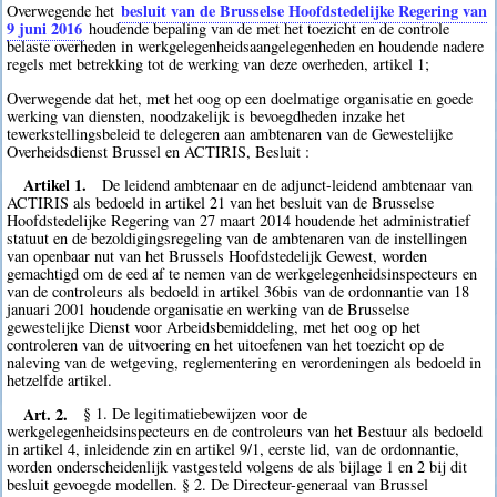
besluit van de Brusselse Hoofdstedelijke Regering van
Overwegende het
9 juni 2016
houdende bepaling van de met het toezicht en de controle
belaste overheden in werkgelegenheidsaangelegenheden en houdende nadere
regels met betrekking tot de werking van deze overheden, artikel 1;
Overwegende dat het, met het oog op een doelmatige organisatie en goede
werking van diensten, noodzakelijk is bevoegdheden inzake het
tewerkstellingsbeleid te delegeren aan ambtenaren van de Gewestelijke
Overheidsdienst Brussel en ACTIRIS, Besluit :
Artikel 1.
De leidend ambtenaar en de adjunct-leidend ambtenaar van
ACTIRIS als bedoeld in artikel 21 van het besluit van de Brusselse
Hoofdstedelijke Regering van 27 maart 2014 houdende het administratief
statuut en de bezoldigingsregeling van de ambtenaren van de instellingen
van openbaar nut van het Brussels Hoofdstedelijk Gewest, worden
gemachtigd om de eed af te nemen van de werkgelegenheidsinspecteurs en
van de controleurs als bedoeld in artikel 36bis van de ordonnantie van 18
januari 2001 houdende organisatie en werking van de Brusselse
gewestelijke Dienst voor Arbeidsbemiddeling, met het oog op het
controleren van de uitvoering en het uitoefenen van het toezicht op de
naleving van de wetgeving, reglementering en verordeningen als bedoeld in
hetzelfde artikel.
Art. 2.
§ 1. De legitimatiebewijzen voor de
werkgelegenheidsinspecteurs en de controleurs van het Bestuur als bedoeld
in artikel 4, inleidende zin en artikel 9/1, eerste lid, van de ordonnantie,
worden onderscheidenlijk vastgesteld volgens de als bijlage 1 en 2 bij dit
besluit gevoegde modellen. § 2. De Directeur-generaal van Brussel