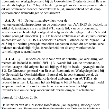
Economie en Werkgelegenheid bij de Gewestelijke Overheidsdienst Brussel
kan de als bijlage 1 en 2 bij dit besluit gevoegde modellen aanpassen indien
dit om technische redenen noodzakelijk blijkt, inzonderheid om de erop
voorkomende vermeldingen te actualiseren.
Art. 3.
§ 1. De legitimatiebewijzen voor de
werkgelegenheidsinspecteurs en de controleurs van ACTIRIS als bedoeld in
artikel 4, inleidende zin en artikel 9/1., eerste lid, van de ordonnantie,
worden onderscheidenlijk vastgesteld volgens de als bijlage 3, 4 en 5 bij dit
besluit gevoegde modellen. § 2. De leidend ambtenaar en de adjunct-leidend
ambtenaar van ACTIRIS als bedoeld in artikel 1 kunnen de als bijlage 3, 4
en 5 bij dit besluit gevoegde modellen aanpassen indien dit om technische
redenen noodzakelijk blijkt, inzonderheid om de erop voorkomende
vermeldingen te actualiseren.
Art. 4.
§ 1. De vorm en de inhoud van de schriftelijke verklaring van
rechten als bedoeld in artikel 20/1, § 3, tweede lid, van de ordonnantie,
worden vastgesteld volgens het als bijlage 6 bij dit besluit gevoegde model.
§ 2. De Directeur-generaal van Brussel Economie en Werkgelegenheid bij
de Gewestelijke Overheidsdienst Brussel of, in voorkomend geval, de
leidend ambtenaar en de adjunct-leidend ambtenaar van ACTIRIS als
bedoeld in artikel 1, kunnen het als bijlage 6 bij dit besluit gevoegd model
aanpassen indien dit om technische redenen noodzakelijk blijkt,
inzonderheid om de erop voorkomende vermeldingen te actualiseren.
Brussel, 17 oktober 2016.
De Minister van de Brusselse Hoofdstedelijke Regering, bevoegd voor
Tewerkstelling, Economie en Brandbestrijding en Dringende Medische