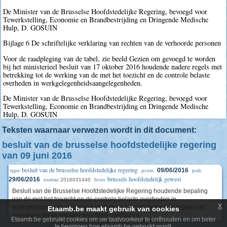
De Minister van de Brusselse Hoofdstedelijke Regering, bevoegd voor
Tewerkstelling, Economie en Brandbestrijding en Dringende Medische
Hulp, D. GOSUIN
Bijlage 6 De schriftelijke verklaring van rechten van de verhoorde personen
Voor de raadpleging van de tabel, zie beeld Gezien om gevoegd te worden
bij het ministerieel besluit van 17 oktober 2016 houdende nadere regels met
betrekking tot de werking van de met het toezicht en de controle belaste
overheden in werkgelegenheidsaangelegenheden.
De Minister van de Brusselse Hoofdstedelijke Regering, bevoegd voor
Tewerkstelling, Economie en Brandbestrijding en Dringende Medische
Hulp, D. GOSUIN
Teksten waarnaar verwezen wordt in dit document:
besluit van de brusselse hoofdstedelijke regering
van 09 juni 2016
besluit van de brusselse hoofdstedelijke regering
09/06/2016
type
prom.
pub.
brussels hoofdstedelijk gewest
29/06/2016
2016031440
numac
bron
Besluit van de Brusselse Hoofdstedelijke Regering houdende bepaling
van de met het toezicht en de controle belaste overheden in
x
werkgelegenheidsaangelegenheden en houdende nadere regels met
Etaamb.be maakt gebruik van cookies
betrekking tot de werking van deze overheden
Etaamb.be gebruikt cookies om uw taalvoorkeur te onthouden en om beter
te begrijpen hoe etaamb.be gebruikt wordt.