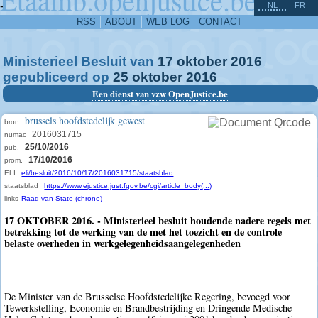
^
-
NL
FR
RSS
ABOUT
WEB LOG
CONTACT
Ministerieel Besluit van
17
oktober
2016
gepubliceerd op
25
oktober
2016
Een dienst van vzw OpenJustice.be
brussels hoofdstedelijk gewest
bron
2016031715
numac
25/10/2016
pub.
17/10/2016
prom.
ELI
eli/besluit/2016/10/17/2016031715/staatsblad
staatsblad
https://www.ejustice.just.fgov.be/cgi/article_body(...)
links
Raad van State (chrono)
17 OKTOBER 2016. - Ministerieel besluit houdende nadere regels met
betrekking tot de werking van de met het toezicht en de controle
belaste overheden in werkgelegenheidsaangelegenheden
De Minister van de Brusselse Hoofdstedelijke Regering, bevoegd voor
Tewerkstelling, Economie en Brandbestrijding en Dringende Medische