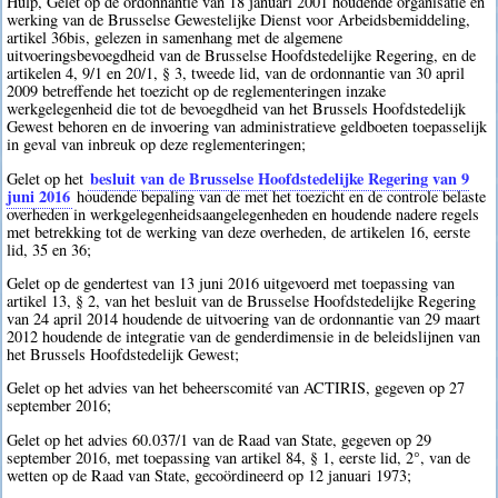
Hulp, Gelet op de ordonnantie van 18 januari 2001 houdende organisatie en
werking van de Brusselse Gewestelijke Dienst voor Arbeidsbemiddeling,
artikel 36bis, gelezen in samenhang met de algemene
uitvoeringsbevoegdheid van de Brusselse Hoofdstedelijke Regering, en de
artikelen 4, 9/1 en 20/1, § 3, tweede lid, van de ordonnantie van 30 april
2009 betreffende het toezicht op de reglementeringen inzake
werkgelegenheid die tot de bevoegdheid van het Brussels Hoofdstedelijk
Gewest behoren en de invoering van administratieve geldboeten toepasselijk
in geval van inbreuk op deze reglementeringen;
besluit van de Brusselse Hoofdstedelijke Regering van 9
Gelet op het
juni 2016
houdende bepaling van de met het toezicht en de controle belaste
overheden in werkgelegenheidsaangelegenheden en houdende nadere regels
met betrekking tot de werking van deze overheden, de artikelen 16, eerste
lid, 35 en 36;
Gelet op de gendertest van 13 juni 2016 uitgevoerd met toepassing van
artikel 13, § 2, van het besluit van de Brusselse Hoofdstedelijke Regering
van 24 april 2014 houdende de uitvoering van de ordonnantie van 29 maart
2012 houdende de integratie van de genderdimensie in de beleidslijnen van
het Brussels Hoofdstedelijk Gewest;
Gelet op het advies van het beheerscomité van ACTIRIS, gegeven op 27
september 2016;
Gelet op het advies 60.037/1 van de Raad van State, gegeven op 29
september 2016, met toepassing van artikel 84, § 1, eerste lid, 2°, van de
wetten op de Raad van State, gecoördineerd op 12 januari 1973;