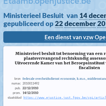
Etaamb.openjustice.be
Ministerieel Besluit  van 
14
dece
gepubliceerd op 
22
december
20
Een dienst van vzw Ope
Ministerieel besluit tot benoeming van een 
plaatsvervangend rechtskundig assessor
Uitvoerende Kamer van het Beroepsinstituut
fiscalisten
bron
federale overheidsdienst economie, k.m.o., middenstan
numac
2010011492
pub.
22/12/2010
prom.
14/12/2010
staatsblad
https://www.ejustice.just.fgov.be/cgi/artic