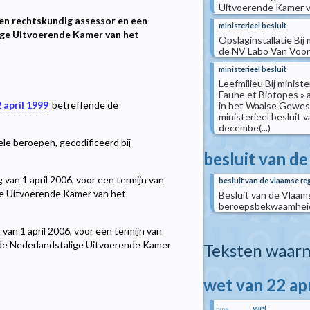
Uitvoerende Kamer v
en rechtskundig assessor en een
ministerieel besluit
ige Uitvoerende Kamer van het
Opslaginstallatie Bi
de NV Labo Van Voore
ministerieel besluit
Leefmilieu Bij minis
Faune et Biotopes » 
 april 1999
betreffende de
in het Waalse Gewest
ministerieel besluit
decembe(...)
le beroepen, gecodificeerd bij
besluit van d
van 1 april 2006, voor een termijn van
besluit van de vlaamse re
ge Uitvoerende Kamer van het
Besluit van de Vlaam
beroepsbekwaamhei
an 1 april 2006, voor een termijn van
 de Nederlandstalige Uitvoerende Kamer
Teksten waarn
wet van 22 ap
wet
type