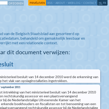
-
-
-
-
PRIVÉLEVEN
RSS
ABOUT
WEB LOG
CONTACT
NL
FR
ud van de Belgisch Staatsblad aan gesorteerd op
icatiedatum, behandeld om gemakkelijk leesbaar en
verrijkt met een relationele context.
aar dit document verwijzen:
esluit
j ministerieel besluit van 14 december 2010 werd de erkenning van
 het vlak van opslaginstallaties ingetrokken.
07 september 2011
tot intrekking van het ministerieel besluit van 14 december 2010
en rechtskundig assessor en een plaatsvervangend
r bij de Nederlandstalige Uitvoerende Kamer van het
 erkende boekhouders en fiscalisten en tot benoeming van een
plaatsvervangend rechtskundig assessor bij de Nederlandstalige