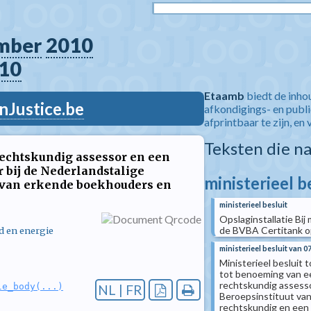
mber
2010
10
Etaamb
biedt de inho
nJustice.be
afkondigings- en publ
afprintbaar te zijn, en 
Teksten die n
rechtskundig assessor en een
 bij de Nederlandstalige
ministerieel b
 van erkende boekhouders en
ministerieel besluit
Opslaginstallatie Bi
de BVBA Certitank op
d en energie
ministerieel besluit van 
Ministerieel besluit 
tot benoeming van e
rechtskundig assesso
le_body(...)
NL | FR
Beroepsinstituut van
rechtskundig en een 