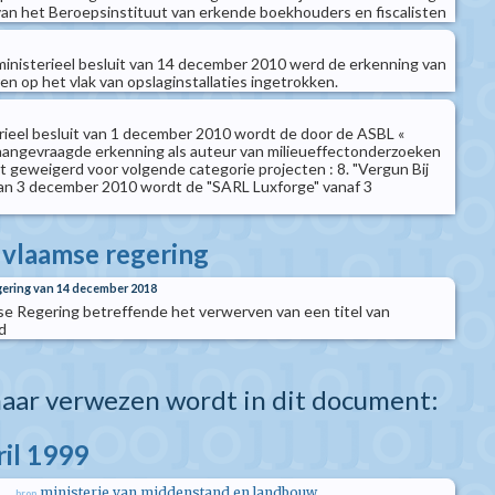
an het Beroepsinstituut van erkende boekhouders en fiscalisten
j ministerieel besluit van 14 december 2010 werd de erkenning van
n op het vlak van opslaginstallaties ingetrokken.
terieel besluit van 1 december 2010 wordt de door de ASBL «
aangevraagde erkenning als auteur van milieueffectonderzoeken
 geweigerd voor volgende categorie projecten : 8. "Vergun Bij
 van 3 december 2010 wordt de "SARL Luxforge" vanaf 3
e vlaamse regering
gering van 14 december 2018
se Regering betreffende het verwerven van een titel van
d
aar verwezen wordt in dit document:
ril 1999
ministerie van middenstand en landbouw
bron