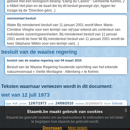
gebied met een biologisch belang "Etang du Casino" : Gemeente Kelmis, 2
e Afdeli Het plan en de kaart die bij dit besluit gevoegd zijn, liggen ter
inzage bij de "Direction gén(...)
ministerieel besluit
Water Bij ministerieel besluit van 11 januari 2001 wordt Mevr. Marie-
Christine Vlieghe voor een termijn van vijf jaar erkend als controleur van
individuele zuiveringseenheden. Bij ministerieel besluit van 11 januari
2001 wordt de heer Mi Bij ministerieel besluit van 11 januari 2001 wordt de
heer Stéphane Wilkin voor een termijn van(...)
besluit van de waalse regering
besluit van de waalse regering van 04 maart 2010
Besluit van de Waalse Regering houdende oprichting van het erkende
natuurreservaat « Vieille Montagne - Altenberg » te Kelmis
Teksten waarnaar verwezen wordt in dit document:
wet van 12 juli 1973
wet
federale
12/07/1973
24/08/2010
2010000473
type
prom.
pub.
numac
bron
overheidsdienst binnenlandse zaken
x
Etaamb.be maakt gebruik van cookies
Wet op het natuurbehoud Duitse vertaling van de federale versie
Etaamb.be gebruikt cookies om uw taalvoorkeur te onthouden en om beter
te begrijpen hoe etaamb.be gebruikt wordt.
Doorgaan
Meer details