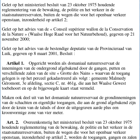
Gelet op het ministerieel besluit van 23 oktober 1975 houdende
reglementering van de bewaking, de politie en het verkeer in de
staatsnatuurreservaten, buiten de wegen die voor het openbaar verkeer
openstaan, inzonderheid op artikel 2;
Gelet op het advies van de « Conseil supérieur wallon de la Conservation
de la Nature » (Waalse Hoge Raad voor het Natuurbehoud), gegeven op 21
november 2000;
Gelet op het advies van de bestendige deputatie van de Provincieraad van
Luik, gegeven op 8 maart 2001, Besluit :
Artikel 1.
Opgericht worden als domaniaal natuurreservaat de
innemingen van de ondergrond afgebakend door de gangen, putten en
verschillende zalen van de site « Grotte des Nains » waarvan de toegang
gelegen is op het perceel gekadastreerd als volgt : gemeente Malmedy
Géromont, 3e afdeling, sectie C, nr. 461g, die aan het Waalse Gewest
toebehoort en op de bijgevoegde kaart staat vermeld.
Maken ook deel uit van het domaniale natuurreservaat de grondinnemingen
van de schachten en eigenlijke toegangen, die aan de grond afgebakend zijn
door de kruin van de taluds of door de uitgegraven aarde plus een
kroonvormige zone van vier meter.
Art. 2.
Overeenkomstig het ministerieel besluit van 23 oktober 1975
houdende reglementering van de bewaking, de politie en het verkeer in de
staatsnatuurreservaten, buiten de wegen die voor het openbaar verkeer
openstaan, inzonderheid op artikel 2, worden de toegangen, gangen en zalen