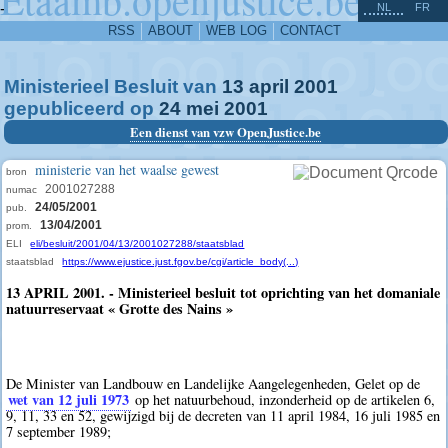
^
-
NL
FR
RSS
ABOUT
WEB LOG
CONTACT
Ministerieel Besluit van
13
april
2001
gepubliceerd op
24
mei
2001
Een dienst van vzw OpenJustice.be
ministerie van het waalse gewest
bron
2001027288
numac
24/05/2001
pub.
13/04/2001
prom.
ELI
eli/besluit/2001/04/13/2001027288/staatsblad
staatsblad
https://www.ejustice.just.fgov.be/cgi/article_body(...)
13 APRIL 2001. - Ministerieel besluit tot oprichting van het domaniale
natuurreservaat « Grotte des Nains »
De Minister van Landbouw en Landelijke Aangelegenheden, Gelet op de
wet van 12 juli 1973
op het natuurbehoud, inzonderheid op de artikelen 6,
9, 11, 33 en 52, gewijzigd bij de decreten van 11 april 1984, 16 juli 1985 en
7 september 1989;