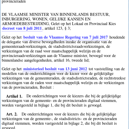
provincieraden
DE VLAAMSE MINISTER VAN BINNENLANDS BESTUUR,
INBURGERING, WONEN, GELIJKE KANSEN EN
ARMOEDEBESTRIJDING, Gelet op het Lokaal en Provinciaal Kies
decreet van 8 juli 2011
, artikel 123, § 3;
besluit van de Vlaamse Regering van 7 juli 2017
Gelet op het
houdende
de delegatie van diverse bevoegdheden inzake de organisatie van de
gemeenteraadsverkiezingen, de stadsdistrictsraadsverkiezingen, de
verkiezingen van de raad voor maatschappelijk welzijn en de
provincieraadsverkiezingen aan de Vlaamse minister, bevoegd voor de
binnenlandse aangelegenheden, artikel 16, tweede lid;
ministerieel besluit van 13 juni 2012
Gelet op het
tot vaststelling van de
modellen van de onderrichtingen voor de kiezer voor de gelijktijdige
verkiezingen van de gemeenteraden, de stadsdistrictsraden, de rechtstreekse
verkiezingen van de raden voor maatschappelijk welzijn en de verkiezingen
van de provincieraden, Besluit :
Artikel 1.
De onderrichtingen voor de kiezers die bij de gelijktijdige
verkiezingen van de gemeente- en de provincieraden digitaal stemmen,
worden vastgesteld in bijlage 1, die bij dit besluit is gevoegd.
Art. 2.
De onderrichtingen voor de kiezers die bij de gelijktijdige
verkiezingen van de gemeente-, de stadsdistricts- en de provincieraden
digitaal stemmen, worden vastgesteld in bijlage 2, die bij dit besluit is
gevoegd.