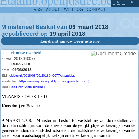
^
-
NL
FR
RSS
ABOUT
WEB LOG
CONTACT
Ministerieel Besluit van
09
maart
2018
gepubliceerd op
19
april
2018
Een dienst van vzw OpenJustice.be
vlaamse overheid
bron
2018040077
numac
19/04/2018
pub.
09/03/2018
prom.
ELI
eli/besluit/2018/03/09/2018040077/staatsblad
staatsblad
https://www.ejustice.just.fgov.be/cgi/article_body(...)
links
Raad van State (chrono)
VLAAMSE OVERHEID
Kanselarij en Bestuur
9 MAART 2018. - Ministerieel besluit tot vaststelling van de modellen van
de onderrichtingen voor de kiezers voor de gelijktijdige verkiezingen van de
gemeenteraden, de stadsdistrictsraden, de rechtstreekse verkiezingen van de
raden voor maatschappelijk welzijn en de verkiezingen van de