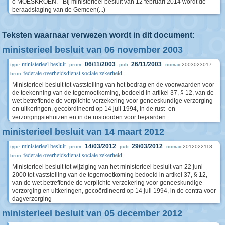
o MOESKROEN. - Bij ministerieel besluit van 12 februari 2014 wordt de
beraadslaging van de Gemeen(...)
Teksten waarnaar verwezen wordt in dit document:
ministerieel besluit van 06 november 2003
ministerieel besluit
06/11/2003
26/11/2003
2003023017
type
prom.
pub.
numac
federale overheidsdienst sociale zekerheid
bron
Ministerieel besluit tot vaststelling van het bedrag en de voorwaarden voor
de toekenning van de tegemoetkoming, bedoeld in artikel 37, § 12, van de
wet betreffende de verplichte verzekering voor geneeskundige verzorging
en uitkeringen, gecoördineerd op 14 juli 1994, in de rust- en
verzorgingstehuizen en in de rustoorden voor bejaarden
ministerieel besluit van 14 maart 2012
ministerieel besluit
14/03/2012
29/03/2012
2012022118
type
prom.
pub.
numac
federale overheidsdienst sociale zekerheid
bron
Ministerieel besluit tot wijziging van het ministerieel besluit van 22 juni
2000 tot vaststelling van de tegemoetkoming bedoeld in artikel 37, § 12,
van de wet betreffende de verplichte verzekering voor geneeskundige
verzorging en uitkeringen, gecoördineerd op 14 juli 1994, in de centra voor
dagverzorging
ministerieel besluit van 05 december 2012