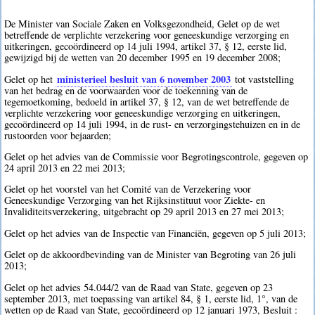
De Minister van Sociale Zaken en Volksgezondheid, Gelet op de wet
betreffende de verplichte verzekering voor geneeskundige verzorging en
uitkeringen, gecoördineerd op 14 juli 1994, artikel 37, § 12, eerste lid,
gewijzigd bij de wetten van 20 december 1995 en 19 december 2008;
ministerieel besluit van 6 november 2003
Gelet op het
tot vaststelling
van het bedrag en de voorwaarden voor de toekenning van de
tegemoetkoming, bedoeld in artikel 37, § 12, van de wet betreffende de
verplichte verzekering voor geneeskundige verzorging en uitkeringen,
gecoördineerd op 14 juli 1994, in de rust- en verzorgingstehuizen en in de
rustoorden voor bejaarden;
Gelet op het advies van de Commissie voor Begrotingscontrole, gegeven op
24 april 2013 en 22 mei 2013;
Gelet op het voorstel van het Comité van de Verzekering voor
Geneeskundige Verzorging van het Rijksinstituut voor Ziekte- en
Invaliditeitsverzekering, uitgebracht op 29 april 2013 en 27 mei 2013;
Gelet op het advies van de Inspectie van Financiën, gegeven op 5 juli 2013;
Gelet op de akkoordbevinding van de Minister van Begroting van 26 juli
2013;
Gelet op het advies 54.044/2 van de Raad van State, gegeven op 23
september 2013, met toepassing van artikel 84, § 1, eerste lid, 1°, van de
wetten op de Raad van State, gecoördineerd op 12 januari 1973, Besluit :