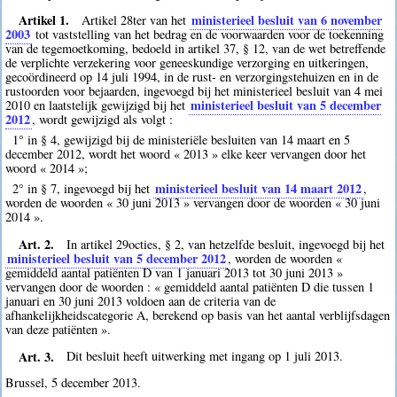
Artikel 1.
ministerieel besluit van 6 november
Artikel 28ter van het
2003
tot vaststelling van het bedrag en de voorwaarden voor de toekenning
van de tegemoetkoming, bedoeld in artikel 37, § 12, van de wet betreffende
de verplichte verzekering voor geneeskundige verzorging en uitkeringen,
gecoördineerd op 14 juli 1994, in de rust- en verzorgingstehuizen en in de
rustoorden voor bejaarden, ingevoegd bij het ministerieel besluit van 4 mei
ministerieel besluit van 5 december
2010 en laatstelijk gewijzigd bij het
2012
, wordt gewijzigd als volgt :
1° in § 4, gewijzigd bij de ministeriële besluiten van 14 maart en 5
december 2012, wordt het woord « 2013 » elke keer vervangen door het
woord « 2014 »;
ministerieel besluit van 14 maart 2012
2° in § 7, ingevoegd bij het
,
worden de woorden « 30 juni 2013 » vervangen door de woorden « 30 juni
2014 ».
Art. 2.
In artikel 29octies, § 2, van hetzelfde besluit, ingevoegd bij het
ministerieel besluit van 5 december 2012
, worden de woorden «
gemiddeld aantal patiënten D van 1 januari 2013 tot 30 juni 2013 »
vervangen door de woorden : « gemiddeld aantal patiënten D die tussen 1
januari en 30 juni 2013 voldoen aan de criteria van de
afhankelijkheidscategorie A, berekend op basis van het aantal verblijfsdagen
van deze patiënten ».
Art. 3.
Dit besluit heeft uitwerking met ingang op 1 juli 2013.
Brussel, 5 december 2013.