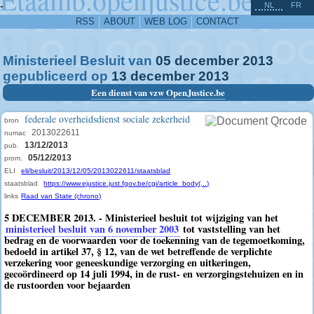
^
-
NL
FR
RSS
ABOUT
WEB LOG
CONTACT
Ministerieel Besluit van
05
december
2013
gepubliceerd op
13
december
2013
Een dienst van vzw OpenJustice.be
federale overheidsdienst sociale zekerheid
bron
2013022611
numac
13/12/2013
pub.
05/12/2013
prom.
ELI
eli/besluit/2013/12/05/2013022611/staatsblad
staatsblad
https://www.ejustice.just.fgov.be/cgi/article_body(...)
links
Raad van State (chrono)
5 DECEMBER 2013. - Ministerieel besluit tot wijziging van het
ministerieel besluit van 6 november 2003
tot vaststelling van het
bedrag en de voorwaarden voor de toekenning van de tegemoetkoming,
bedoeld in artikel 37, § 12, van de wet betreffende de verplichte
verzekering voor geneeskundige verzorging en uitkeringen,
gecoördineerd op 14 juli 1994, in de rust- en verzorgingstehuizen en in
de rustoorden voor bejaarden