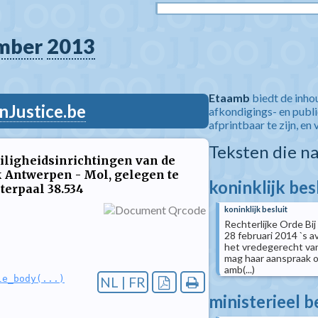
mber
2013
Etaamb
biedt de inho
nJustice.be
afkondigings- en publ
afprintbaar te zijn, en 
Teksten die n
veiligheidsinrichtingen van de
ak Antwerpen - Mol, gelegen te
koninklijk bes
terpaal 38.534
koninklijk besluit
Rechterlijke Orde Bij
28 februari 2014 `s a
het vredegerecht van
mag haar aanspraak op
amb(...)
le_body(...)
NL | FR
ministerieel b