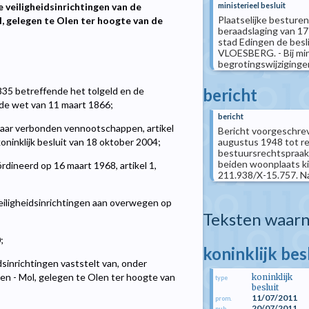
ministerieel besluit
e veiligheidsinrichtingen van de
Plaatselijke besturen
l, gelegen te Olen ter hoogte van de
beraadslaging van 1
stad Edingen de besl
VLOESBERG. - Bij min
begrotingswijzigingen 
bericht
1835 betreffende het tolgeld en de
j de wet van 11 maart 1866;
bericht
 haar verbonden vennootschappen, artikel
Bericht voorgeschrev
augustus 1948 tot re
oninklijk besluit van 18 oktober 2004;
bestuursrechtspraak
beiden woonplaats k
dineerd op 16 maart 1968, artikel 1,
211.938/X-15.757. Nam
iligheidsinrichtingen aan overwegen op
Teksten waarn
;
koninklijk bes
inrichtingen vaststelt van, onder
pen - Mol, gelegen te Olen ter hoogte van
koninklijk
type
besluit
11/07/2011
prom.
20/07/2011
pub.