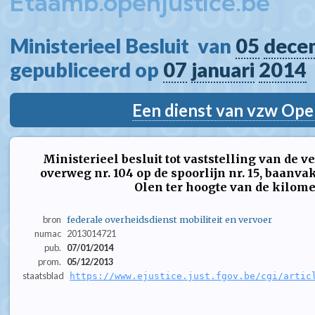
Etaamb.openjustice.be
Ministerieel Besluit  van 
05
dece
gepubliceerd op 
07
januari
2014
Een dienst van vzw Ope
Ministerieel besluit tot vaststelling van de 
overweg nr. 104 op de spoorlijn nr. 15, baanv
Olen ter hoogte van de kilome
bron
federale overheidsdienst mobiliteit en vervoer
numac
2013014721
pub.
07/01/2014
prom.
05/12/2013
staatsblad
https://www.ejustice.just.fgov.be/cgi/artic