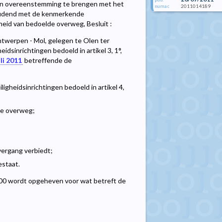
n in overeenstemming te brengen met het
2011014189
numac
oudend met de kenmerkende
eid van bedoelde overweg, Besluit :
Antwerpen - Mol, gelegen te Olen ter
idsinrichtingen bedoeld in artikel 3, 1°,
uli 2011
betreffende de
gheidsinrichtingen bedoeld in artikel 4,
 de overweg;
vergang verbiedt;
estaat.
2000 wordt opgeheven voor wat betreft de