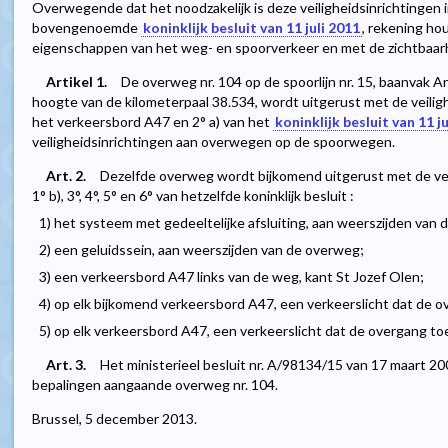
Overwegende dat het noodzakelijk is deze veiligheidsinrichtinge
bovengenoemde
koninklijk besluit van 11 juli 2011
, rekening h
eigenschappen van het weg- en spoorverkeer en met de zichtbaarh
Artikel 1.
De overweg nr. 104 op de spoorlijn nr. 15, baanvak 
hoogte van de kilometerpaal 38.534, wordt uitgerust met de veilighe
het verkeersbord A47 en 2° a) van het
koninklijk besluit van 11 j
veiligheidsinrichtingen aan overwegen op de spoorwegen.
Art. 2.
Dezelfde overweg wordt bijkomend uitgerust met de veili
1° b), 3°, 4°, 5° en 6° van hetzelfde koninklijk besluit :
1) het systeem met gedeeltelijke afsluiting, aan weerszijden van
2) een geluidssein, aan weerszijden van de overweg;
3) een verkeersbord A47 links van de weg, kant St Jozef Olen;
4) op elk bijkomend verkeersbord A47, een verkeerslicht dat de o
5) op elk verkeersbord A47, een verkeerslicht dat de overgang to
Art. 3.
Het ministerieel besluit nr. A/98134/15 van 17 maart 
bepalingen aangaande overweg nr. 104.
Brussel, 5 december 2013.