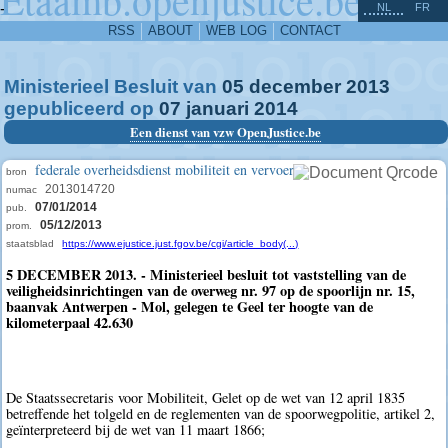
^
-
NL
FR
RSS
ABOUT
WEB LOG
CONTACT
Ministerieel Besluit van
05
december
2013
gepubliceerd op
07
januari
2014
Een dienst van vzw OpenJustice.be
federale overheidsdienst mobiliteit en vervoer
bron
2013014720
numac
07/01/2014
pub.
05/12/2013
prom.
staatsblad
https://www.ejustice.just.fgov.be/cgi/article_body(...)
5 DECEMBER 2013. - Ministerieel besluit tot vaststelling van de
veiligheidsinrichtingen van de overweg nr. 97 op de spoorlijn nr. 15,
baanvak Antwerpen - Mol, gelegen te Geel ter hoogte van de
kilometerpaal 42.630
De Staatssecretaris voor Mobiliteit, Gelet op de wet van 12 april 1835
betreffende het tolgeld en de reglementen van de spoorwegpolitie, artikel 2,
geïnterpreteerd bij de wet van 11 maart 1866;