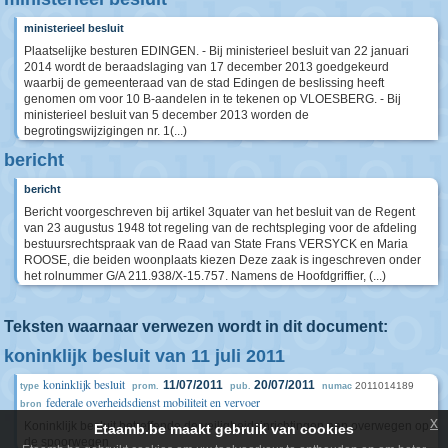
ministerieel besluit
Plaatselijke besturen EDINGEN. - Bij ministerieel besluit van 22 januari
2014 wordt de beraadslaging van 17 december 2013 goedgekeurd
waarbij de gemeenteraad van de stad Edingen de beslissing heeft
genomen om voor 10 B-aandelen in te tekenen op VLOESBERG. - Bij
ministerieel besluit van 5 december 2013 worden de
begrotingswijzigingen nr. 1(...)
bericht
bericht
Bericht voorgeschreven bij artikel 3quater van het besluit van de Regent
van 23 augustus 1948 tot regeling van de rechtspleging voor de afdeling
bestuursrechtspraak van de Raad van State Frans VERSYCK en Maria
ROOSE, die beiden woonplaats kiezen Deze zaak is ingeschreven onder
het rolnummer G/A 211.938/X-15.757. Namens de Hoofdgriffier, (...)
Teksten waarnaar verwezen wordt in dit document:
koninklijk besluit van 11 juli 2011
koninklijk besluit
11/07/2011
20/07/2011
2011014189
type
prom.
pub.
numac
federale overheidsdienst mobiliteit en vervoer
bron
x
Koninklijk besluit betreffende de veiligheidsinrichtingen aan overwegen op
Etaamb.be maakt gebruik van cookies
de spoorwegen