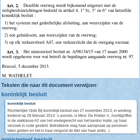
Art. 2.
Dezelfde overweg wordt bijkomend uitgerust met de
veiligheidsinrichtingen bedoeld in artikel 4, 1° b), 3° en 6° van hetzelfde
koninklijk besluit :
1) het systeem met gedeeltelijke afsluiting, aan weerszijden van de
overweg;
2) een geluidssein, aan weerszijden van de overweg;
3) op elk verkeersbord A47, een verkeerslicht dat de overgang toestaat.
Art. 3.
Het ministerieel besluit nr. A/98134/15 van 17 maart 2000
wordt opgeheven voor wat betreft de bepalingen aangaande overweg nr. 97.
Brussel, 5 december 2013.
M. WATHELET
Teksten die naar dit document verwijzen:
koninklijk besluit
koninklijk besluit
Rechterlijke Orde Bij koninklijk besluit van 27 november 2013, in werking
tredend op 28 februari 2014 `s avonds, is Mevr. De Ridder V., hoofdgriffier
in de vakklasse A2 van het vredegerecht van het kanton Halle, op haar
verzoek in ruste gesteld. Betrokkene mag haar aanspraak op pensioen
laten gelden en het is haar vergund de titel van haar amb(...)
ministerieel besluit