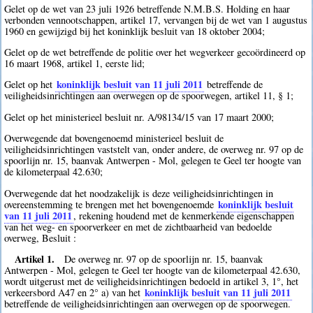
Gelet op de wet van 23 juli 1926 betreffende N.M.B.S. Holding en haar
verbonden vennootschappen, artikel 17, vervangen bij de wet van 1 augustus
1960 en gewijzigd bij het koninklijk besluit van 18 oktober 2004;
Gelet op de wet betreffende de politie over het wegverkeer gecoördineerd op
16 maart 1968, artikel 1, eerste lid;
koninklijk besluit van 11 juli 2011
Gelet op het
betreffende de
veiligheidsinrichtingen aan overwegen op de spoorwegen, artikel 11, § 1;
Gelet op het ministerieel besluit nr. A/98134/15 van 17 maart 2000;
Overwegende dat bovengenoemd ministerieel besluit de
veiligheidsinrichtingen vaststelt van, onder andere, de overweg nr. 97 op de
spoorlijn nr. 15, baanvak Antwerpen - Mol, gelegen te Geel ter hoogte van
de kilometerpaal 42.630;
Overwegende dat het noodzakelijk is deze veiligheidsinrichtingen in
koninklijk besluit
overeenstemming te brengen met het bovengenoemde
van 11 juli 2011
, rekening houdend met de kenmerkende eigenschappen
van het weg- en spoorverkeer en met de zichtbaarheid van bedoelde
overweg, Besluit :
Artikel 1.
De overweg nr. 97 op de spoorlijn nr. 15, baanvak
Antwerpen - Mol, gelegen te Geel ter hoogte van de kilometerpaal 42.630,
wordt uitgerust met de veiligheidsinrichtingen bedoeld in artikel 3, 1°, het
koninklijk besluit van 11 juli 2011
verkeersbord A47 en 2° a) van het
betreffende de veiligheidsinrichtingen aan overwegen op de spoorwegen.