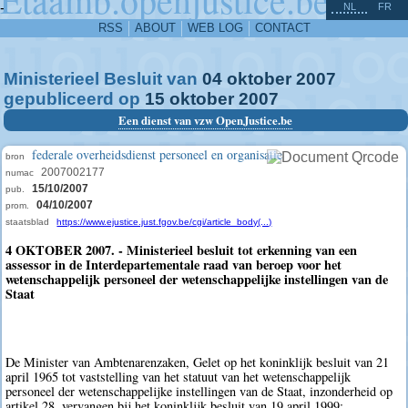
^
-
NL
FR
RSS
ABOUT
WEB LOG
CONTACT
Ministerieel Besluit van
04
oktober
2007
gepubliceerd op
15
oktober
2007
Een dienst van vzw OpenJustice.be
federale overheidsdienst personeel en organisatie
bron
2007002177
numac
15/10/2007
pub.
04/10/2007
prom.
staatsblad
https://www.ejustice.just.fgov.be/cgi/article_body(...)
4 OKTOBER 2007. - Ministerieel besluit tot erkenning van een
assessor in de Interdepartementale raad van beroep voor het
wetenschappelijk personeel der wetenschappelijke instellingen van de
Staat
De Minister van Ambtenarenzaken, Gelet op het koninklijk besluit van 21
april 1965 tot vaststelling van het statuut van het wetenschappelijk
personeel der wetenschappelijke instellingen van de Staat, inzonderheid op
artikel 28, vervangen bij het koninklijk besluit van 19 april 1999;