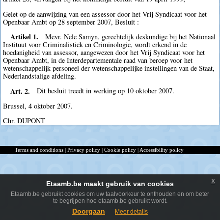
Gelet op de aanwijzing van een assessor door het Vrij Syndicaat voor het
Openbaar Ambt op 28 september 2007, Besluit :
Artikel 1.
Mevr. Nele Samyn, gerechtelijk deskundige bij het Nationaal
Instituut voor Criminalistiek en Criminologie, wordt erkend in de
hoedanigheid van assessor, aangewezen door het Vrij Syndicaat voor het
Openbaar Ambt, in de Interdepartementale raad van beroep voor het
wetenschappelijk personeel der wetenschappelijke instellingen van de Staat,
Nederlandstalige afdeling.
Art. 2.
Dit besluit treedt in werking op 10 oktober 2007.
Brussel, 4 oktober 2007.
Chr. DUPONT
Terms and conditions
|
Privacy policy
|
Cookie policy
|
Accessibility policy
x
Etaamb.be maakt gebruik van cookies
Etaamb.be gebruikt cookies om uw taalvoorkeur te onthouden en om beter
te begrijpen hoe etaamb.be gebruikt wordt.
Doorgaan
Meer details