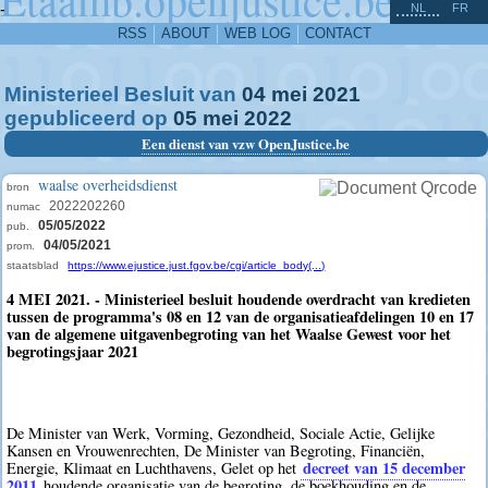
^
-
NL
FR
RSS
ABOUT
WEB LOG
CONTACT
Ministerieel Besluit van
04
mei
2021
gepubliceerd op
05
mei
2022
Een dienst van vzw OpenJustice.be
waalse overheidsdienst
bron
2022202260
numac
05/05/2022
pub.
04/05/2021
prom.
staatsblad
https://www.ejustice.just.fgov.be/cgi/article_body(...)
4 MEI 2021. - Ministerieel besluit houdende overdracht van kredieten
tussen de programma's 08 en 12 van de organisatieafdelingen 10 en 17
van de algemene uitgavenbegroting van het Waalse Gewest voor het
begrotingsjaar 2021
De Minister van Werk, Vorming, Gezondheid, Sociale Actie, Gelijke
Kansen en Vrouwenrechten, De Minister van Begroting, Financiën,
decreet van 15 december
Energie, Klimaat en Luchthavens, Gelet op het
2011
houdende organisatie van de begroting, de boekhouding en de