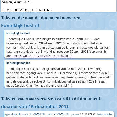
Namen, 4 mei 2021.
C. MORREALE J.-L. CRUCKE
Teksten die naar dit document verwijzen:
koninklijk besluit
koninklijk besluit
Rechterlijke Orde Bij koninklijke besluiten van 23 april 2021, - dat
uitwerking heeft sedert 28 februari 2021 's avonds, is mevr. Hollart A.,
rechter in de rechtbank van eerste aanleg te Luik, in ruste gesteld. Zij kan
haar aanspraak op - dat in werking treedt op 30 april 2021 's avonds, is
aan dhr. Dewulf S., op zijn verzoek, ontslag(...)
koninklijk besluit
Rechterlijke Orde Bij koninklijk besluit van 23 april 2021, uitwerking
hebbend met ingang van 30 april 2021 `s avonds, is mevr. Verschelden C.,
griffier bij de rechtbank van eerste aanleg Henegouwen, op haar verzoek
in ruste gesteld; Betrokke Bij koninklijk besluit van 28 april 2021, is aan
mevr. Jacobs K., griffier-hoofd van dienst bij(...)
Teksten waarnaar verwezen wordt in dit document:
decreet van 15 december 2011
decreet
waalse
15/12/2011
29/12/2011
2011027237
type
prom.
pub.
numac
bron