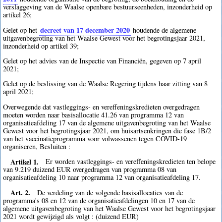
verslaggeving van de Waalse openbare bestuurseenheden, inzonderheid op
artikel 26;
decreet van 17 december 2020
Gelet op het
houdende de algemene
uitgavenbegroting van het Waalse Gewest voor het begrotingsjaar 2021,
inzonderheid op artikel 39;
Gelet op het advies van de Inspectie van Financiën, gegeven op 7 april
2021;
Gelet op de beslissing van de Waalse Regering tijdens haar zitting van 8
april 2021;
Overwegende dat vastleggings- en vereffeningskredieten overgedragen
moeten worden naar basisallocatie 41.26 van programma 12 van
organisatieafdeling 17 van de algemene uitgavenbegroting van het Waalse
Gewest voor het begrotingsjaar 2021, om huisartsenkringen die fase 1B/2
van het vaccinatieprogramma voor volwassenen tegen COVID-19
organiseren, Besluiten :
Artikel 1.
Er worden vastleggings- en vereffeningskredieten ten belope
van 9.219 duizend EUR overgedragen van programma 08 van
organisatieafdeling 10 naar programma 12 van organisatieafdeling 17.
Art. 2.
De verdeling van de volgende basisallocaties van de
programma's 08 en 12 van de organisatieafdelingen 10 en 17 van de
algemene uitgavenbegroting van het Waalse Gewest voor het begrotingsjaar
2021 wordt gewijzigd als volgt : (duizend EUR)