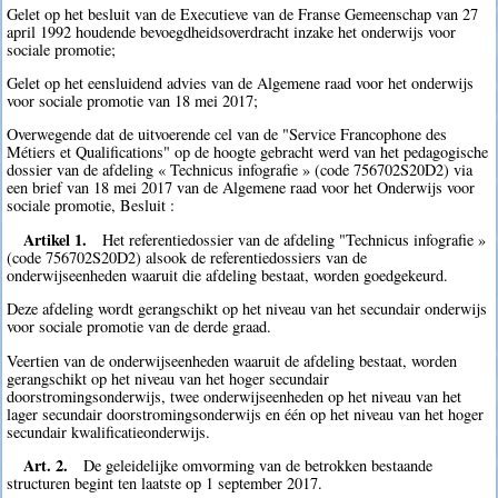
Gelet op het besluit van de Executieve van de Franse Gemeenschap van 27
april 1992 houdende bevoegdheidsoverdracht inzake het onderwijs voor
sociale promotie;
Gelet op het eensluidend advies van de Algemene raad voor het onderwijs
voor sociale promotie van 18 mei 2017;
Overwegende dat de uitvoerende cel van de "Service Francophone des
Métiers et Qualifications" op de hoogte gebracht werd van het pedagogische
dossier van de afdeling « Technicus infografie » (code 756702S20D2) via
een brief van 18 mei 2017 van de Algemene raad voor het Onderwijs voor
sociale promotie, Besluit :
Artikel 1.
Het referentiedossier van de afdeling "Technicus infografie »
(code 756702S20D2) alsook de referentiedossiers van de
onderwijseenheden waaruit die afdeling bestaat, worden goedgekeurd.
Deze afdeling wordt gerangschikt op het niveau van het secundair onderwijs
voor sociale promotie van de derde graad.
Veertien van de onderwijseenheden waaruit de afdeling bestaat, worden
gerangschikt op het niveau van het hoger secundair
doorstromingsonderwijs, twee onderwijseenheden op het niveau van het
lager secundair doorstromingsonderwijs en één op het niveau van het hoger
secundair kwalificatieonderwijs.
Art. 2.
De geleidelijke omvorming van de betrokken bestaande
structuren begint ten laatste op 1 september 2017.