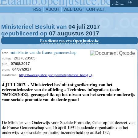
^
-
NL
FR
RSS
ABOUT
WEB LOG
CONTACT
Ministerieel Besluit van
04
juli
2017
gepubliceerd op
07
augustus
2017
Een dienst van vzw OpenJustice.be
ministerie van de franse gemeenschap
bron
2017020565
numac
07/08/2017
pub.
04/07/2017
prom.
staatsblad
https://www.ejustice.just.fgov.be/cgi/article_body(...)
4 JULI 2017. - Ministerieel besluit tot goedkeuring van het
referentiedossier van de afdeling « Technicus infografie » (code
756702S20D2), gerangschikt op het niveau van het secundair onderwijs
voor sociale promotie van de derde graad
De Minister van Onderwijs voor Sociale Promotie, Gelet op het decreet van
de Franse Gemeenschap van 16 april 1991 houdende organisatie van het
onderwijs voor sociale promotie, inzonderheid op artikel 137;