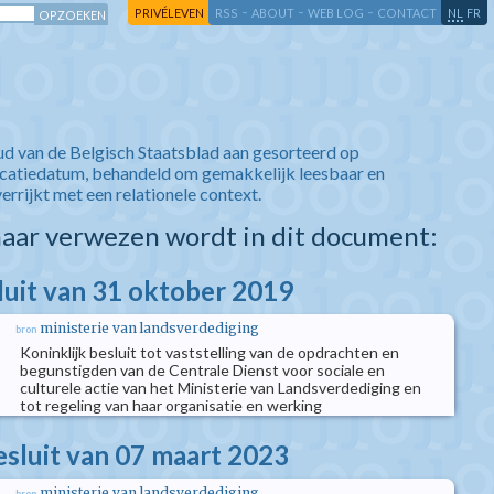
-
-
-
-
PRIVÉLEVEN
RSS
ABOUT
WEB LOG
CONTACT
NL
FR
ud van de Belgisch Staatsblad aan gesorteerd op
icatiedatum, behandeld om gemakkelijk leesbaar en
verrijkt met een relationele context.
aar verwezen wordt in dit document:
sluit van 31 oktober 2019
ministerie van landsverdediging
bron
Koninklijk besluit tot vaststelling van de opdrachten en
begunstigden van de Centrale Dienst voor sociale en
culturele actie van het Ministerie van Landsverdediging en
tot regeling van haar organisatie en werking
esluit van 07 maart 2023
ministerie van landsverdediging
bron