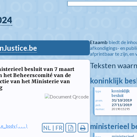
024
Etaamb
biedt de inho
nJustice.be
afkondigings- en publ
afprintbaar te zijn, en 
Teksten waarn
nisterieel besluit van 7 maart
 het Beheerscomité van de
koninklijk be
ctie van het Ministerie van
g
koninklijk
type
besluit
31/10/2019
prom.
27/11/2019
pub.
2019015295
numac
ministerieel b
le_body(...)
NL | FR
ministerieel
type