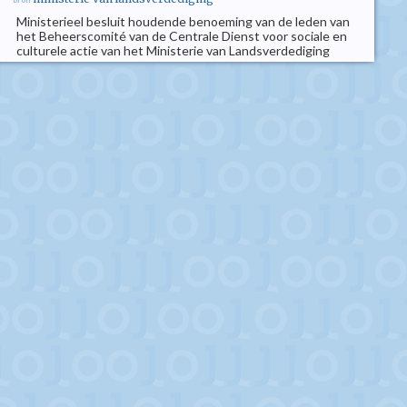
Ministerieel besluit houdende benoeming van de leden van
het Beheerscomité van de Centrale Dienst voor sociale en
culturele actie van het Ministerie van Landsverdediging