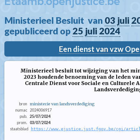
Etaamb.openjustice.be
Ministerieel Besluit  van 
03
juli
2
gepubliceerd op 
25
juli
2024
Een dienst van vzw Ope
Ministerieel besluit tot wijziging van het mi
2023 houdende benoeming van de leden van
Centrale Dienst voor Sociale en Culturele A
Landsverdedigin
bron
ministerie van landsverdediging
numac
2024006917
pub.
25/07/2024
prom.
03/07/2024
staatsblad
https://www.ejustice.just.fgov.be/cgi/artic