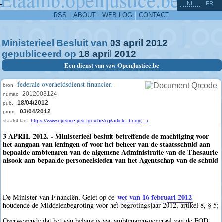
^
-
NL
FR
RSS
ABOUT
WEB LOG
CONTACT
Ministerieel Besluit van
03
april
2012
gepubliceerd op
18
april
2012
Een dienst van vzw OpenJustice.be
federale overheidsdienst financien
bron
2012003124
numac
18/04/2012
pub.
03/04/2012
prom.
staatsblad
https://www.ejustice.just.fgov.be/cgi/article_body(...)
3 APRIL 2012. - Ministerieel besluit betreffende de machtiging voor
het aangaan van leningen of voor het beheer van de staatsschuld aan
bepaalde ambtenaren van de algemene Administratie van de Thesaurie
alsook aan bepaalde personeelsleden van het Agentschap van de schuld
wet van 16 februari 2012
De Minister van Financiën, Gelet op de
houdende de Middelenbegroting voor het begrotingsjaar 2012, artikel 8, § 5;
Overwegende dat het van belang is aan ambtenaren-generaal van de FOD