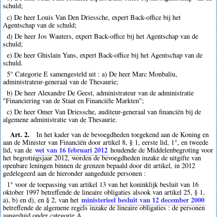
schuld;
c) De heer Louis Van Den Driessche, expert Back-office bij het
Agentschap van de schuld;
d) De heer Jos Wauters, expert Back-office bij het Agentschap van de
schuld;
e) De heer Ghislain Yans, expert Back-office bij het Agentschap van de
schuld.
5° Categorie E samengesteld uit : a) De heer Marc Monbaliu,
administrateur-generaal van de Thesaurie;
b) De heer Alexandre De Geest, administrateur van de administratie
"Financiering van de Staat en Financiële Markten";
c) De heer Omer Van Driessche, auditeur-generaal van financiën bij de
algemene administratie van de Thesaurie.
Art. 2.
In het kader van de bevoegdheden toegekend aan de Koning en
aan de Minister van Financiën door artikel 8, § 1, eerste lid, 1°, en tweede
wet van 16 februari 2012
lid, van de
houdende de Middelenbegroting voor
het begrotingsjaar 2012, worden de bevoegdheden inzake de uitgifte van
openbare leningen binnen de grenzen bepaald door dit artikel, in 2012
gedelegeerd aan de hieronder aangeduide personen :
1° voor de toepassing van artikel 13 van het koninklijk besluit van 16
oktober 1997 betreffende de lineaire obligaties alsook van artikel 25, § 1,
ministerieel besluit van 12 december 2000
a), b) en d), en § 2, van het
betreffende de algemene regels inzake de lineaire obligaties : de personen
aangeduid onder categorie A.