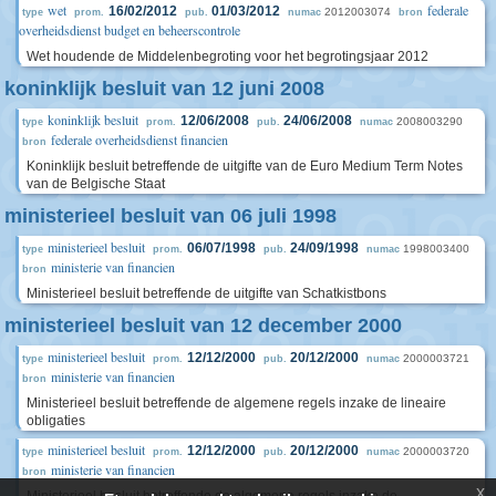
wet
federale
16/02/2012
01/03/2012
2012003074
type
prom.
pub.
numac
bron
overheidsdienst budget en beheerscontrole
Wet houdende de Middelenbegroting voor het begrotingsjaar 2012
koninklijk besluit van 12 juni 2008
koninklijk besluit
12/06/2008
24/06/2008
2008003290
type
prom.
pub.
numac
federale overheidsdienst financien
bron
Koninklijk besluit betreffende de uitgifte van de Euro Medium Term Notes
van de Belgische Staat
ministerieel besluit van 06 juli 1998
ministerieel besluit
06/07/1998
24/09/1998
1998003400
type
prom.
pub.
numac
ministerie van financien
bron
Ministerieel besluit betreffende de uitgifte van Schatkistbons
ministerieel besluit van 12 december 2000
ministerieel besluit
12/12/2000
20/12/2000
2000003721
type
prom.
pub.
numac
ministerie van financien
bron
Ministerieel besluit betreffende de algemene regels inzake de lineaire
obligaties
ministerieel besluit
12/12/2000
20/12/2000
2000003720
type
prom.
pub.
numac
ministerie van financien
bron
x
Ministerieel besluit betreffende de algemene regels inzake de