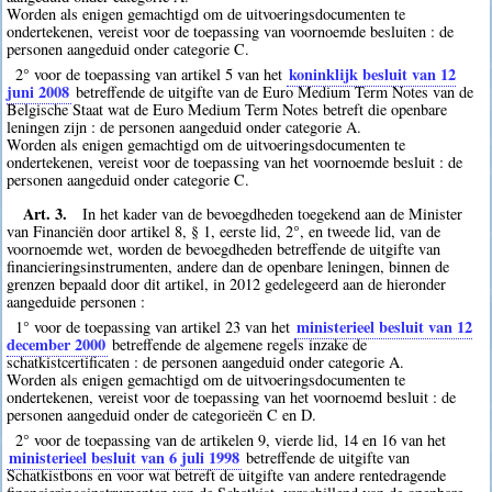
Worden als enigen gemachtigd om de uitvoeringsdocumenten te
ondertekenen, vereist voor de toepassing van voornoemde besluiten : de
personen aangeduid onder categorie C.
koninklijk besluit van 12
2° voor de toepassing van artikel 5 van het
juni 2008
betreffende de uitgifte van de Euro Medium Term Notes van de
Belgische Staat wat de Euro Medium Term Notes betreft die openbare
leningen zijn : de personen aangeduid onder categorie A.
Worden als enigen gemachtigd om de uitvoeringsdocumenten te
ondertekenen, vereist voor de toepassing van het voornoemde besluit : de
personen aangeduid onder categorie C.
Art. 3.
In het kader van de bevoegdheden toegekend aan de Minister
van Financiën door artikel 8, § 1, eerste lid, 2°, en tweede lid, van de
voornoemde wet, worden de bevoegdheden betreffende de uitgifte van
financieringsinstrumenten, andere dan de openbare leningen, binnen de
grenzen bepaald door dit artikel, in 2012 gedelegeerd aan de hieronder
aangeduide personen :
ministerieel besluit van 12
1° voor de toepassing van artikel 23 van het
december 2000
betreffende de algemene regels inzake de
schatkistcertificaten : de personen aangeduid onder categorie A.
Worden als enigen gemachtigd om de uitvoeringsdocumenten te
ondertekenen, vereist voor de toepassing van het voornoemd besluit : de
personen aangeduid onder de categorieën C en D.
2° voor de toepassing van de artikelen 9, vierde lid, 14 en 16 van het
ministerieel besluit van 6 juli 1998
betreffende de uitgifte van
Schatkistbons en voor wat betreft de uitgifte van andere rentedragende