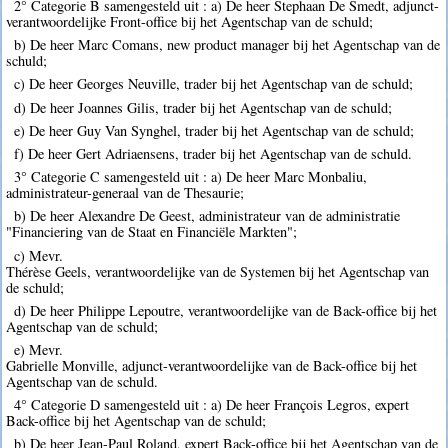
2° Categorie B samengesteld uit : a) De heer Stephaan De Smedt, adjunct-
verantwoordelijke Front-office bij het Agentschap van de schuld;
b) De heer Marc Comans, new product manager bij het Agentschap van de
schuld;
c) De heer Georges Neuville, trader bij het Agentschap van de schuld;
d) De heer Joannes Gilis, trader bij het Agentschap van de schuld;
e) De heer Guy Van Synghel, trader bij het Agentschap van de schuld;
f) De heer Gert Adriaensens, trader bij het Agentschap van de schuld.
3° Categorie C samengesteld uit : a) De heer Marc Monbaliu,
administrateur-generaal van de Thesaurie;
b) De heer Alexandre De Geest, administrateur van de administratie
"Financiering van de Staat en Financiële Markten";
c) Mevr.
Thérèse Geels, verantwoordelijke van de Systemen bij het Agentschap van
de schuld;
d) De heer Philippe Lepoutre, verantwoordelijke van de Back-office bij het
Agentschap van de schuld;
e) Mevr.
Gabrielle Monville, adjunct-verantwoordelijke van de Back-office bij het
Agentschap van de schuld.
4° Categorie D samengesteld uit : a) De heer François Legros, expert
Back-office bij het Agentschap van de schuld;
b) De heer Jean-Paul Roland, expert Back-office bij het Agentschap van de