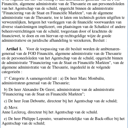
Financiën, algemene administratie van de Thesaurie en aan personeelsleden
van het Agentschap van de schuld, opgericht binnen de administratie
"Financiering van de Staat en Financiële Markten", van de algemene
administratie van de Thesaurie, toe te laten om technisch gezien uitgiften te
verwezenlijken, hetgeen het vastleggen van de financiële voorwaarden van
diverse staatsleningen impliceert, om plaatsingen van de Schatkist of andere
beheersverrichtingen van de schuld, toegestaan door of krachtens de
financiewet, te doen en om hiervan op rechtsgeldige wijze de goede
administratieve en juridische afhandeling te verzekeren, Besluit :
Artikel 1.
Voor de toepassing van dit besluit worden de ambtenaren-
generaal van de FOD Financiën, algemene administratie van de Thesaurie
en de personeelsleden van het Agentschap van de schuld, opgericht binnen
de administratie "Financiering van de Staat en Financiële Markten", van de
algemene administratie van de Thesaurie, ingedeeld in de volgende
categorieën :
1° Categorie A samengesteld uit : a) De heer Marc Monbaliu,
administrateur-generaal van de Thesaurie;
b) De heer Alexandre De Geest, administrateur van de administratie
"Financiering van de Staat en Financiële Markten";
c) De heer Jean Deboutte, directeur bij het Agentschap van de schuld;
d) Mevr.
Anne Leclercq, directeur bij het Agentschap van de schuld.
e) De heer Philippe Lepoutre, verantwoordelijke van de Back-office bij het
Agentschap van de schuld;