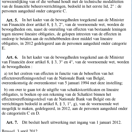
verwezenlijking van of die verband houdt met de technische modaliteiten
van de financiële beheersverrichtingen, bedoeld in het eerste lid, 2° : de
personen aangeduid onder categorie C.
Art. 5.
In het kader van de bevoegdheden toegekend aan de Minister
van Financiën door artikel 8, § 3, 2°, van de voornoemde wet, worden de
bevoegdheden om, naast de omruiling van effecten van bestaande leningen
tegen nieuwe lineaire obligaties, de gelopen intresten van de effecten in
omloop te betalen aan de rechthebbenden door middel van lineaire
obligaties, in 2012 gedelegeerd aan de personen aangeduid onder categorie
E.
Art. 6.
In het kader van de bevoegdheden toegekend aan de Minister
van Financiën door artikel 8, § 3, 3° en 4°, van de voornoemde wet, worden
de bevoegdheden :
a) tot het creëren van effecten in functie van de behoeften van het
effectenvereffeningsstelsel van de Nationale Bank van België,
overeenkomstig de overeenkomst van 5 januari 1994 met deze instelling;
b) om over te gaan tot de uitgifte van schatkistcertificaten en lineaire
obligaties, te boeken op een rekening van de Schatkist binnen het
effectenvereffeningsstelsel van de Nationale Bank van België om de
verrichtingen bedoeld in artikel 8, § 3, 1°, g), van de voornoemde wet
mogelijk te maken, gedelegeerd, in 2012, aan de personen aangeduid onder
de categorieën C en D.
Art. 7.
Dit besluit heeft uitwerking met ingang van 1 januari 2012.
Brussel, 3 april 2012.