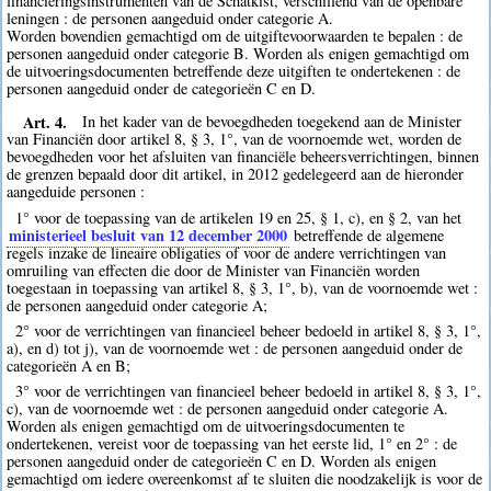
financieringsinstrumenten van de Schatkist, verschillend van de openbare
leningen : de personen aangeduid onder categorie A.
Worden bovendien gemachtigd om de uitgiftevoorwaarden te bepalen : de
personen aangeduid onder categorie B. Worden als enigen gemachtigd om
de uitvoeringsdocumenten betreffende deze uitgiften te ondertekenen : de
personen aangeduid onder de categorieën C en D.
Art. 4.
In het kader van de bevoegdheden toegekend aan de Minister
van Financiën door artikel 8, § 3, 1°, van de voornoemde wet, worden de
bevoegdheden voor het afsluiten van financiële beheersverrichtingen, binnen
de grenzen bepaald door dit artikel, in 2012 gedelegeerd aan de hieronder
aangeduide personen :
1° voor de toepassing van de artikelen 19 en 25, § 1, c), en § 2, van het
ministerieel besluit van 12 december 2000
betreffende de algemene
regels inzake de lineaire obligaties of voor de andere verrichtingen van
omruiling van effecten die door de Minister van Financiën worden
toegestaan in toepassing van artikel 8, § 3, 1°, b), van de voornoemde wet :
de personen aangeduid onder categorie A;
2° voor de verrichtingen van financieel beheer bedoeld in artikel 8, § 3, 1°,
a), en d) tot j), van de voornoemde wet : de personen aangeduid onder de
categorieën A en B;
3° voor de verrichtingen van financieel beheer bedoeld in artikel 8, § 3, 1°,
c), van de voornoemde wet : de personen aangeduid onder categorie A.
Worden als enigen gemachtigd om de uitvoeringsdocumenten te
ondertekenen, vereist voor de toepassing van het eerste lid, 1° en 2° : de
personen aangeduid onder de categorieën C en D. Worden als enigen
gemachtigd om iedere overeenkomst af te sluiten die noodzakelijk is voor de