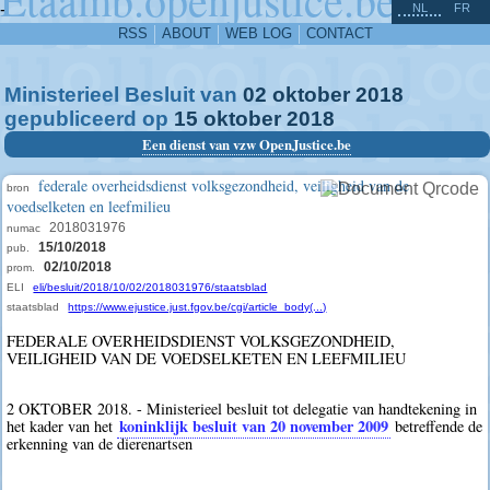
^
-
NL
FR
RSS
ABOUT
WEB LOG
CONTACT
Ministerieel Besluit van
02
oktober
2018
gepubliceerd op
15
oktober
2018
Een dienst van vzw OpenJustice.be
federale overheidsdienst volksgezondheid, veiligheid van de
bron
voedselketen en leefmilieu
2018031976
numac
15/10/2018
pub.
02/10/2018
prom.
ELI
eli/besluit/2018/10/02/2018031976/staatsblad
staatsblad
https://www.ejustice.just.fgov.be/cgi/article_body(...)
FEDERALE OVERHEIDSDIENST VOLKSGEZONDHEID,
VEILIGHEID VAN DE VOEDSELKETEN EN LEEFMILIEU
2 OKTOBER 2018. - Ministerieel besluit tot delegatie van handtekening in
koninklijk besluit van 20 november 2009
het kader van het
betreffende de
erkenning van de dierenartsen