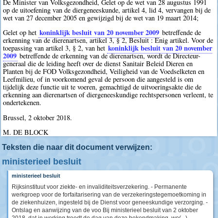
De Minister van Volksgezondheid, Gelet op de wet van 28 augustus 1991
op de uitoefening van de diergeneeskunde, artikel 4, lid 4, vervangen bij de
wet van 27 december 2005 en gewijzigd bij de wet van 19 maart 2014;
koninklijk besluit van 20 november 2009
Gelet op het
betreffende de
erkenning van de dierenartsen, artikel 3, § 2, Besluit : Enig artikel. Voor de
koninklijk besluit van 20 november
toepassing van artikel 3, § 2, van het
2009
betreffende de erkenning van de dierenartsen, wordt de Directeur-
generaal die de leiding heeft over de dienst Sanitair Beleid Dieren en
Planten bij de FOD Volksgezondheid, Veiligheid van de Voedselketen en
Leefmilieu, of in voorkomend geval de persoon die aangesteld is om
tijdelijk deze functie uit te voeren, gemachtigd de uitvoeringsakte die de
erkenning aan dierenartsen of diergeneeskundige rechtspersonen verleent, te
ondertekenen.
Brussel, 2 oktober 2018.
M. DE BLOCK
Teksten die naar dit document verwijzen:
ministerieel besluit
ministerieel besluit
Rijksinstituut voor ziekte- en invaliditeitsverzekering. - Permanente
werkgroep voor de forfaitarisering van de verzekeringstegemoetkoming in
de ziekenhuizen, ingesteld bij de Dienst voor geneeskundige verzorging. -
Ontslag en aanwijzing van de voo Bij ministerieel besluit van 2 oktober