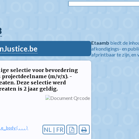
8
Etaamb
biedt de inho
nJustice.be
afkondigings- en publ
afprintbaar te zijn, en 
ige selectie voor bevordering
s projectdeelname (m/v/x). -
eaten. Deze selectie werd
reaten is 2 jaar geldig.
le_body(...)
NL | FR