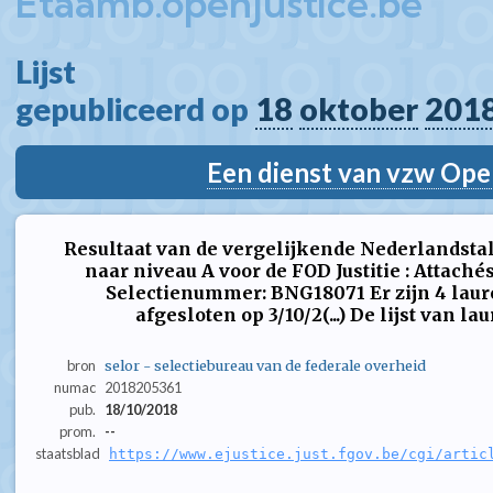
Etaamb.openjustice.be
Lijst  
gepubliceerd op 
18
oktober
201
Een dienst van vzw Ope
Resultaat van de vergelijkende Nederlandstal
naar niveau A voor de FOD Justitie : Attaché
Selectienummer: BNG18071 Er zijn 4 laur
afgesloten op 3/10/2(...) De lijst van lau
bron
selor - selectiebureau van de federale overheid
numac
2018205361
pub.
18/10/2018
prom.
--
staatsblad
https://www.ejustice.just.fgov.be/cgi/artic