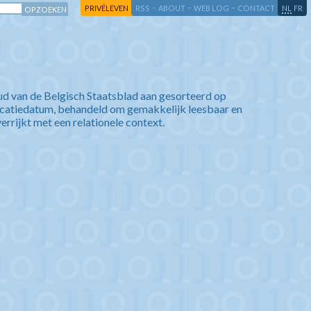
-
-
-
-
PRIVÉLEVEN
RSS
ABOUT
WEB LOG
CONTACT
NL
FR
ud van de Belgisch Staatsblad aan gesorteerd op
icatiedatum, behandeld om gemakkelijk leesbaar en
verrijkt met een relationele context.