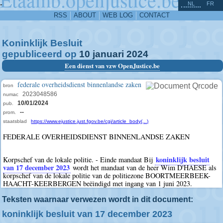
^
-
NL
FR
RSS
ABOUT
WEB LOG
CONTACT
Koninklijk Besluit
gepubliceerd op
10
januari
2024
Een dienst van vzw OpenJustice.be
federale overheidsdienst binnenlandse zaken
bron
2023048586
numac
10/01/2024
pub.
--
prom.
staatsblad
https://www.ejustice.just.fgov.be/cgi/article_body(...)
FEDERALE OVERHEIDSDIENST BINNENLANDSE ZAKEN
koninklijk besluit
Korpschef van de lokale politie. - Einde mandaat Bij
van 17 december 2023
wordt het mandaat van de heer Wim D'HAESE als
korpschef van de lokale politie van de politiezone BOORTMEERBEEK-
HAACHT-KEERBERGEN beëindigd met ingang van 1 juni 2023.
Teksten waarnaar verwezen wordt in dit document:
koninklijk besluit van 17 december 2023