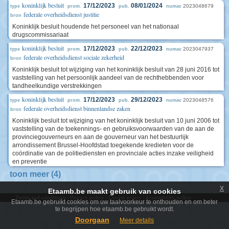
koninklijk besluit
17/12/2023
08/01/2024
2023048679
type
prom.
pub.
numac
federale overheidsdienst justitie
bron
Koninklijk besluit houdende het personeel van het nationaal
drugscommissariaat
koninklijk besluit
17/12/2023
22/12/2023
2023047937
type
prom.
pub.
numac
federale overheidsdienst sociale zekerheid
bron
Koninklijk besluit tot wijziging van het koninklijk besluit van 28 juni 2016 tot
vaststelling van het persoonlijk aandeel van de rechthebbenden voor
tandheelkundige verstrekkingen
koninklijk besluit
17/12/2023
29/12/2023
2023048576
type
prom.
pub.
numac
federale overheidsdienst binnenlandse zaken
bron
Koninklijk besluit tot wijziging van het koninklijk besluit van 10 juni 2006 tot
vaststelling van de toekennings- en gebruiksvoorwaarden van de aan de
provinciegouverneurs en aan de gouverneur van het bestuurlijk
arrondissement Brussel-Hoofdstad toegekende kredieten voor de
coördinatie van de politiediensten en provinciale acties inzake veiligheid
en preventie
toon meer (4)
x
Etaamb.be maakt gebruik van cookies
Terms and conditions
|
Privacy policy
|
Cookie policy
|
Accessibility policy
Etaamb.be gebruikt cookies om uw taalvoorkeur te onthouden en om beter
te begrijpen hoe etaamb.be gebruikt wordt.
Doorgaan
Meer details