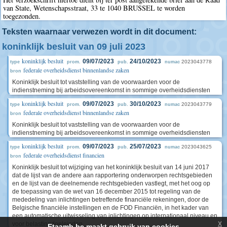
van State, Wetenschapsstraat, 33 te 1040 BRUSSEL te worden
toegezonden.
Teksten waarnaar verwezen wordt in dit document:
koninklijk besluit van 09 juli 2023
koninklijk besluit
09/07/2023
24/10/2023
2023043778
type
prom.
pub.
numac
federale overheidsdienst binnenlandse zaken
bron
Koninklijk besluit tot vaststelling van de voorwaarden voor de
indienstneming bij arbeidsovereenkomst in sommige overheidsdiensten
koninklijk besluit
09/07/2023
30/10/2023
2023043779
type
prom.
pub.
numac
federale overheidsdienst binnenlandse zaken
bron
Koninklijk besluit tot vaststelling van de voorwaarden voor de
indienstneming bij arbeidsovereenkomst in sommige overheidsdiensten
koninklijk besluit
09/07/2023
25/07/2023
2023043625
type
prom.
pub.
numac
federale overheidsdienst financien
bron
Koninklijk besluit tot wijziging van het koninklijk besluit van 14 juni 2017
dat de lijst van de andere aan rapportering onderworpen rechtsgebieden
en de lijst van de deelnemende rechtsgebieden vastlegt, met het oog op
de toepassing van de wet van 16 december 2015 tot regeling van de
mededeling van inlichtingen betreffende financiële rekeningen, door de
Belgische financiële instellingen en de FOD Financiën, in het kader van
een automatische uitwisseling van inlichtingen op internationaal niveau en
x
voor belastingdoeleinden
Etaamb.be maakt gebruik van cookies