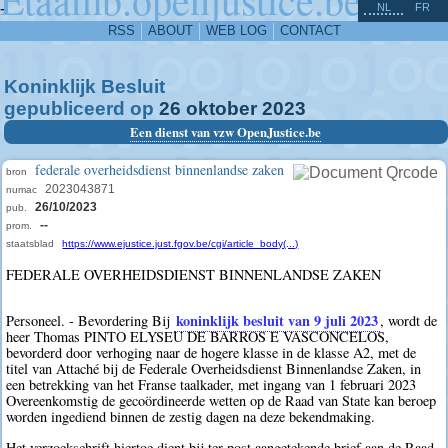
^
-
NL
FR
RSS
ABOUT
WEB LOG
CONTACT
Koninklijk Besluit
gepubliceerd op
26
oktober
2023
Een dienst van vzw OpenJustice.be
federale overheidsdienst binnenlandse zaken
bron
2023043871
numac
26/10/2023
pub.
--
prom.
staatsblad
https://www.ejustice.just.fgov.be/cgi/article_body(...)
FEDERALE OVERHEIDSDIENST BINNENLANDSE ZAKEN
koninklijk besluit van 9 juli 2023
Personeel. - Bevordering Bij
, wordt de
heer Thomas PINTO ELYSEU DE BARROS E VASCONCELOS,
bevorderd door verhoging naar de hogere klasse in de klasse A2, met de
titel van Attaché bij de Federale Overheidsdienst Binnenlandse Zaken, in
een betrekking van het Franse taalkader, met ingang van 1 februari 2023
Overeenkomstig de gecoördineerde wetten op de Raad van State kan beroep
worden ingediend binnen de zestig dagen na deze bekendmaking.
Het verzoekschrift hiertoe dient bij ter post aangetekende brief aan de Raad