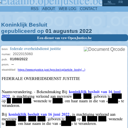
^
-
NL
FR
RSS
ABOUT
WEB LOG
CONTACT
Koninklijk Besluit
gepubliceerd op
01
augustus
2022
Een dienst van vzw OpenJustice.be
federale overheidsdienst justitie
bron
2022015060
numac
01/08/2022
pub.
--
prom.
staatsblad
https://www.ejustice.just.fgov.be/cgi/article_body(...)
FEDERALE OVERHEIDSDIENST JUSTITIE
koninklijk besluit van 16 juni
Naamsverandering. - Bekendmaking Bij
2022
, is machtiging verleend aan mevrouw
****
,
****
, geboren te
*****
op
**
*****
****
, wonende te
*****
, om haar naam in die van «
*****
» te
veranderen.
koninklijk besluit van 16 juni 2022
Bij
, is machtiging verleend aan
mevrouw
****
,
****
****
, geboren te
*****
op
**
*****
****
, wonende
te
*****
, om haar naam in die van «
*****
» te veranderen.