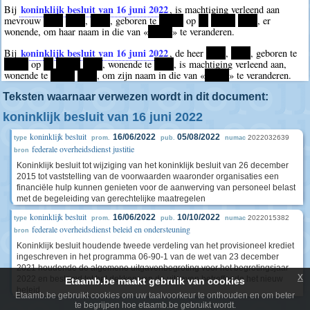
koninklijk besluit van 16 juni 2022
Bij
, is machtiging verleend aan
mevrouw
****
****
,
****
, geboren te
*****
op
**
*****
****
, er
wonende, om haar naam in die van «
*****
» te veranderen.
koninklijk besluit van 16 juni 2022
Bij
, de heer
****
,
****
, geboren te
*****
op
**
*****
****
, wonende te
****
, is machtiging verleend aan,
wonende te
*****
****
, om zijn naam in die van «
*****
» te veranderen.
Teksten waarnaar verwezen wordt in dit document:
koninklijk besluit van 16 juni 2022
koninklijk besluit
16/06/2022
05/08/2022
2022032639
type
prom.
pub.
numac
federale overheidsdienst justitie
bron
Koninklijk besluit tot wijziging van het koninklijk besluit van 26 december
2015 tot vaststelling van de voorwaarden waaronder organisaties een
financiële hulp kunnen genieten voor de aanwerving van personeel belast
met de begeleiding van gerechtelijke maatregelen
koninklijk besluit
16/06/2022
10/10/2022
2022015382
type
prom.
pub.
numac
federale overheidsdienst beleid en ondersteuning
bron
Koninklijk besluit houdende tweede verdeling van het provisioneel krediet
ingeschreven in het programma 06-90-1 van de wet van 23 december
2021 houdende de algemene uitgavenbegroting voor het begrotingsjaar
x
2022 en bestemd tot het dekken van de uitgaven betreffende het nieuw
Etaamb.be maakt gebruik van cookies
beleid
Etaamb.be gebruikt cookies om uw taalvoorkeur te onthouden en om beter
te begrijpen hoe etaamb.be gebruikt wordt.