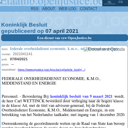
^
-
NL
FR
RSS
ABOUT
WEB LOG
CONTACT
Koninklijk Besluit
gepubliceerd op
07
april
2021
Een dienst van vzw OpenJustice.be
federale overheidsdienst economie, k.m.o., middenstand en energie
bron
2021041141
numac
07/04/2021
pub.
--
prom.
staatsblad
https://www.ejustice.just.fgov.be/cgi/article_body(...)
FEDERALE OVERHEIDSDIENST ECONOMIE, K.M.O.,
MIDDENSTAND EN ENERGIE
koninklijk besluit van 9 maart 2021
Personeel. - Bevordering Bij
wordt,
de heer Carl WETTINCK bevorderd door verhoging naar de hogere klasse
in de klasse A4, met de titel van adviseur-generaal, bij de Federale
Overheidsdienst Economie, K.M.O., Middenstand en Energie, in een
betrekking van het Nederlandse taalkader, met ingang van 1 december 2020.
Overeenkomstig de gecoördineerde wetten op de Raad van State kan beroep
worden ingediend binnen de zestig dagen na deze bekendmaking.