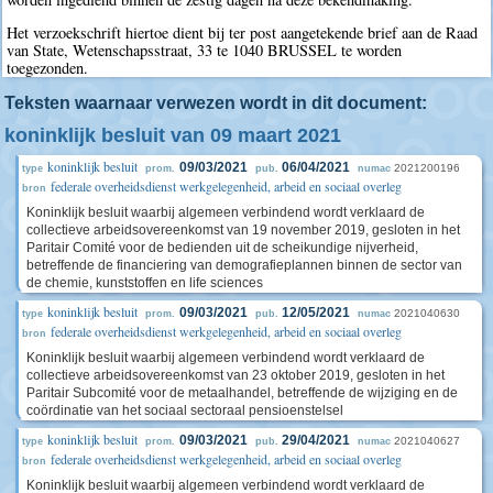
Het verzoekschrift hiertoe dient bij ter post aangetekende brief aan de Raad
van State, Wetenschapsstraat, 33 te 1040 BRUSSEL te worden
toegezonden.
Teksten waarnaar verwezen wordt in dit document:
koninklijk besluit van 09 maart 2021
koninklijk besluit
09/03/2021
06/04/2021
2021200196
type
prom.
pub.
numac
federale overheidsdienst werkgelegenheid, arbeid en sociaal overleg
bron
Koninklijk besluit waarbij algemeen verbindend wordt verklaard de
collectieve arbeidsovereenkomst van 19 november 2019, gesloten in het
Paritair Comité voor de bedienden uit de scheikundige nijverheid,
betreffende de financiering van demografieplannen binnen de sector van
de chemie, kunststoffen en life sciences
koninklijk besluit
09/03/2021
12/05/2021
2021040630
type
prom.
pub.
numac
federale overheidsdienst werkgelegenheid, arbeid en sociaal overleg
bron
Koninklijk besluit waarbij algemeen verbindend wordt verklaard de
collectieve arbeidsovereenkomst van 23 oktober 2019, gesloten in het
Paritair Subcomité voor de metaalhandel, betreffende de wijziging en de
coördinatie van het sociaal sectoraal pensioenstelsel
koninklijk besluit
09/03/2021
29/04/2021
2021040627
type
prom.
pub.
numac
federale overheidsdienst werkgelegenheid, arbeid en sociaal overleg
bron
Koninklijk besluit waarbij algemeen verbindend wordt verklaard de